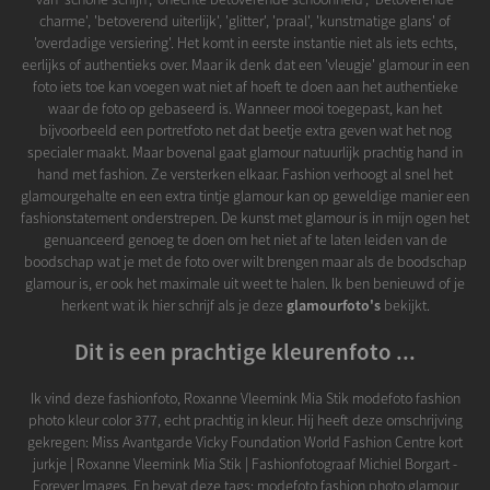
charme', 'betoverend uiterlijk', 'glitter', 'praal', 'kunstmatige glans' of
'overdadige versiering'. Het komt in eerste instantie niet als iets echts,
eerlijks of authentieks over. Maar ik denk dat een 'vleugje' glamour in een
foto iets toe kan voegen wat niet af hoeft te doen aan het authentieke
waar de foto op gebaseerd is. Wanneer mooi toegepast, kan het
bijvoorbeeld een portretfoto net dat beetje extra geven wat het nog
specialer maakt. Maar bovenal gaat glamour natuurlijk prachtig hand in
hand met fashion. Ze versterken elkaar. Fashion verhoogt al snel het
glamourgehalte en een extra tintje glamour kan op geweldige manier een
fashionstatement onderstrepen. De kunst met glamour is in mijn ogen het
genuanceerd genoeg te doen om het niet af te laten leiden van de
boodschap wat je met de foto over wilt brengen maar als de boodschap
glamour is, er ook het maximale uit weet te halen. Ik ben benieuwd of je
herkent wat ik hier schrijf als je deze
glamourfoto's
bekijkt.
Dit is een prachtige kleurenfoto ...
Ik vind deze fashionfoto, Roxanne Vleemink Mia Stik modefoto fashion
photo kleur color 377, echt prachtig in kleur. Hij heeft deze omschrijving
gekregen: Miss Avantgarde Vicky Foundation World Fashion Centre kort
jurkje | Roxanne Vleemink Mia Stik | Fashionfotograaf Michiel Borgart -
Forever Images. En bevat deze tags: modefoto fashion photo glamour