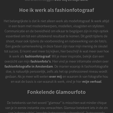
Hoe ik werk als fashionfotograaf
Het belangrijkste is dat ik niet alleen werk als modefotograaf. Ik werk altijd
in een team met modeontwerpers, modellen, visagisten en stylisten.
Communicatie en de bereidheid om elkaar te begrijpen zijn in mijn optiek
essentieel om tot een uitstekend resultaat te komen. Dit geldt tijdens de
shoot, maar ook tijdens de voorbereiding en nabewerking van de foto's.
Een goede samenwerking in deze fasen zijn naar mijn mening de sleutel
tot succes. Er komt veel meer bij kijken, hier beschrijf ik wat meer over hoe
ik werk als
fashionfotograaf
. Wil je meer inspiratie, bekijk dan een
overzicht van mijn
fashionfoto's
. Hier vind je meer informatie vinden over
fashionfotografie in Amsterdam
. De manier waarop ik fashionfotografie
doe, is natuurlijk persoonlijk, zelfs als het op professioneel niveau wordt
gedaan. Als je meer wilt weten
over mij
en waarom ik van fotografie hou
en wat de basis is van waaruit ik werk, vind je hier
mijn verhaal
.
Fonkelende Glamourfoto
De betekenis van het woord "glamour" is misschien wat minder chique
van je in eerste instantie zou verwachten. Glamour betekent iets in de zin
van 'schone schijn', 'onechte betoverende schoonheid', 'betoverende