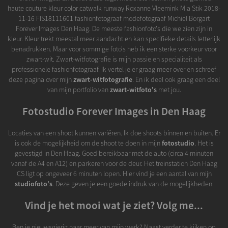
haute couture kleur color catwalk runway Roxanne Vleemink Mia Stik 2018-
11-16 FIS18111601 fashionfotograaf modefotograaf Michiel Borgart
Forever Images Den Haag. De meeste fashionfoto's die we zien zijn in
kleur. Kleur trekt meestal meer aandacht en kan specifieke details letterlijk
benadrukken. Maar voor sommige foto's heb ik een sterke voorkeur voor
zwart-wit. Zwart-witfotografie is mijn passie en specialiteit als
professionele fashionfotograaf. Ik vertel je er graag meer over en schreef
deze pagina over mijn
zwart-witfotografie
. En ik deel ook graag een deel
van mijn portfolio van
zwart-witfoto's
met jou.
Fotostudio Forever Images in Den Haag
Locaties van een shoot kunnen variëren. Ik doe shoots binnen en buiten. Er
is ook de mogelijkheid om de shoot te doen in mijn
fotostudio
. Het is
gevestigd in Den Haag. Goed bereikbaar met de auto (circa 4 minuten
vanaf de A4 en A12) en parkeren voor de deur. Het treinstation Den Haag
CS ligt op ongeveer 6 minuten lopen. Hier vind je een aantal van mijn
studiofoto's
. Deze geven je een goede indruk van de mogelijkheden.
Vind je het mooi wat je ziet? Volg me...
Ben je nieuwsgierig naar meer van mijn werk? Naast verder te kijken op