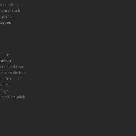
len vinden dit
s analitisch
un je meer
Karpos
der te
ews en
 een beeld van
k mensen die hun
at. Dit maakt
rzijds
linge
n mooi en uniek