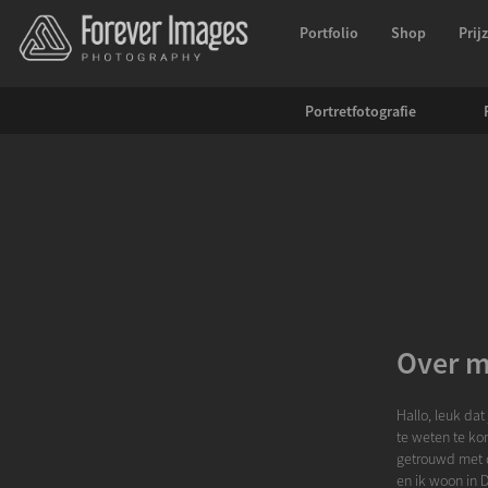
Portfolio
Shop
Prij
Portretfotografie
Over mi
Hallo, leuk dat
te weten te kom
getrouwd met 
en ik woon in 