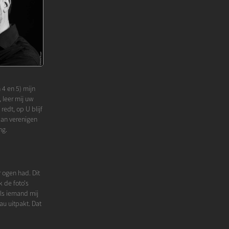
 4 en 5) mijn
 leer mij uw
edt, op U blijf
kan verenigen
ng.
r ogen had. Dit
k de foto's
als iemand mij
au uitpakt. Dat