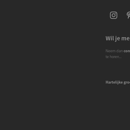
Wil je me
Neem dan
con
te horen...
Hartelijke gro