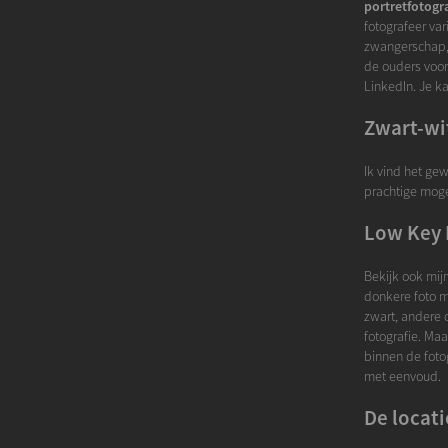
portretfotogr
fotografeer va
zwangerschap, 
de ouders voor
LinkedIn. Je ka
Zwart-wi
Ik vind het ge
prachtige mogel
Low Key 
Bekijk ook mij
donkere foto m
zwart, andere 
fotografie. Maa
binnen de fotog
met eenvoud.
De locati