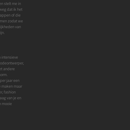
n stelt me in
weg dat ik het
happen of die
nemen zodat we
ijkheden van
jn.
n intensieve
modeontwerper,
met andere
norm.
per jaar een
 te maken maar
r, fashion
aag van je en
en mooie