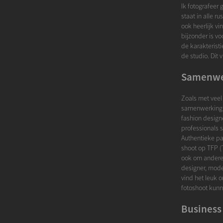
Ik fotografeer 
staat in alle r
ook heerlijk vi
bijzonder is v
de karakterist
de studio. Dit 
Samenwe
Zoals met veel 
samenwerking. 
fashion designe
professionals 
Authentieke pas
shoot op TFP (T
ook om andere 
designer, mode
vind het leuk o
fotoshoot kunn
Business 