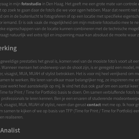
graag in mijn
fotostudio
in Den Haag. Het geeft me een grote mate van controle e
ust op zoek te gaan daar de foto’s die we voor ogen hebben. Maar dat neemt niet 
nd om in de buitenlucht te fotograferen of op een locatie met specifieke eigensc
oor iemand. Er is ook vaak de mogelijkheid om mijn mobiele fotostudio mee te 
ieke eigenschappen van de locatie kunnen combineren met de technische mogel
vraagt natuurlijk wel extra tijd en inspanning maar kan absoluut de moeite waar zi
rking
geweldige prestaties het geval is, komen veel van de mooiste foto’s voort uit ee
Wanneer mensen het onderwerp van de shoot zijn, is er geregeld een model, 
r, visagist, MUA, MUAH of stylist betrokken. Het is voor mij heel verrijkend om 
samen te werken. We leren van elkaar maar belangrijker nog, ze inspireren me e
sie werkt heel aanstekelijk op mij. Ik vind het dus ook gaaf om een aantal keer 
ime for Print / Time for Portfolio) basis te doen. Om samen verbluffende foto’s
professionals te leren kennen. Ben je een ervaren of studerende modeontwerpe
l, visagist, MUA, MUAH of stylist, neem dan gerust
contact
met me op. Ik hoor gr
m samen te kijken of we op basis van TFP (Time for Print / Time for Portfolio) e
en realiseren.
Analist