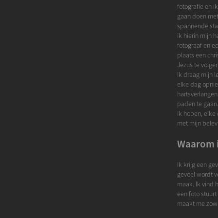
fotografie en i
gaan doen met 
spannende stap
ik hierin mijn 
fotograaf en e
plaats een chri
Jezus te volge
Ik draag mijn 
elke dag opnieu
hartsverlangen
paden te gaan.
ik hopen, elke
met mijn belev
Waarom i
Ik krijg een ge
gevoel wordt ve
maak. Ik vind h
een foto stuur
maakt me zowe