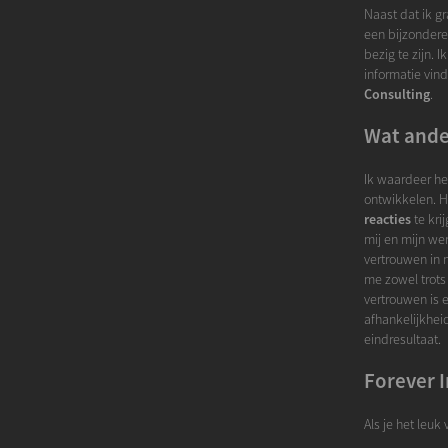
Naast dat ik gr
een bijzondere 
bezig te zijn. 
informatie vind
Consulting
.
Wat ande
Ik waardeer het
ontwikkelen. H
reacties
te kri
mij en mijn wer
vertrouwen in 
me zowel trots
vertrouwen is 
afhankelijkhei
eindresultaat.
Forever 
Als je het leuk