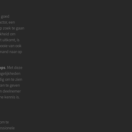
n goed
ctor, een
op zoek te gaan
ijkheid om
 uitkomt, is
mooie van ook
emand naar op
ops
. Met deze
ogelijkheden
dig om te zien
ten te geven
een deelnemer
e kennis is.
 om te
essionele