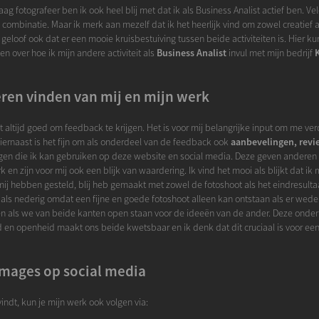
aag fotografeer ben ik ook heel blij met dat ik als Business Analist actief ben. Ve
combinatie. Maar ik merk aan mezelf dat ik het heerlijk vind om zowel creatief al
Ik geloof ook dat er een mooie kruisbestuiving tussen beide activiteiten is. Hier k
en over hoe ik mijn andere activiteit als
Business Analist
invul met mijn bedrijf
ren vinden van mij en mijn werk
 altijd goed om feedback te krijgen. Het is voor mij belangrijke input om me ver
iernaast is het fijn om als onderdeel van de feedback ook
aanbevelingen, revi
jgen die ik kan gebruiken op deze website en social media. Deze geven anderen
k en zijn voor mij ook een blijk van waardering. Ik vind het mooi als blijkt dat i
mij hebben gesteld, blij heb gemaakt met zowel de fotoshoot als het eindresulta
 als nederig omdat een fijne en goede fotoshoot alleen kan ontstaan als er wede
en als we van beide kanten open staan voor de ideeën van de ander. Deze onder
d en openheid maakt ons beide kwetsbaar en ik denk dat dit cruciaal is voor ee
Images op social media
 vindt, kun je mijn werk ook volgen via: