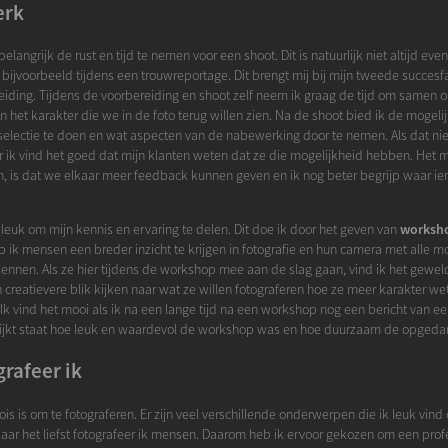
erk
belangrijk de rust en tijd te nemen voor een shoot. Dit is natuurlijk niet altijd eve
 bijvoorbeeld tijdens een trouwreportage. Dit brengt mij bij mijn tweede succesfa
iding. Tijdens de voorbereiding en shoot zelf neem ik graag de tijd om samen 
n het karakter die we in de foto terug willen zien. Na de shoot bied ik de mogel
electie te doen en wat aspecten van de nabewerking door te nemen. Als dat niet
 ik vind het goed dat mijn klanten weten dat ze die mogelijkheid hebben. Het 
, is dat we elkaar meer feedback kunnen geven en ik nog beter begrijp waar i
 leuk om mijn kennis en ervaring te delen. Dit doe ik door het geven van
worksh
 ik mensen een breder inzicht te krijgen in fotografie en hun camera met alle m
kennen. Als ze hier tijdens de workshop mee aan de slag gaan, vind ik het gewel
 creatievere blik kijken naar wat ze willen fotograferen hoe ze meer karakter we
 Ik vind het mooi als ik na een lange tijd na een workshop nog een bericht van 
blijkt staat hoe leuk en waardevol de workshop was en hoe duurzaam de opgedan
rafeer ik
ois is om te fotograferen. Er zijn veel verschillende onderwerpen die ik leuk vind
Maar het liefst fotografeer ik mensen. Daarom heb ik ervoor gekozen om een prof