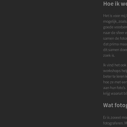
Hoe ik w
Het is voor mij 
mogelijk, zoals
goede voorbere
naar de sfeer e
samen de fotos
dat prima maar
dit samen doen
zoek is.
Ik vind het ook
workshops help
beter te leren 
hoe ze met een
aan hun foto’s.
krijg waaruit 
Wat fotog
Er is zoveel mo
fotograferen. 