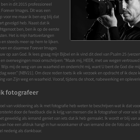
k ben in dit 2015 professioneel
Forever Images. Dit was een
 voor me maar ik ben erg blij dat
hart gevolgd heb. Naast dat ik
chtgenoot ben, ben ik op de eerste
sten. Het is mijn hartsverlangen
n en steeds meer op hem te lijken.
leven en daarmee Forever Images
w op aan God. Ik lees graag mijn Bijbel en ik vind dit deel van Psalm 25 (verzen
 en overwegingen mooi omschrijven: "Maak mij, HEER, met uw wegen vertrouwd,
 Wijs mij de weg van uw waarheid en onderricht mij, want U bent de God die mij r
 dag weer." [NBV21]. Om deze reden toets ik elk verzoek en opdracht of ik deze 
ing van Zijn weg en waarheid. Vooraf, tijdens de shoot, nabewerking en opleveri
k fotografeer
voel van voldoening als ik met fotografie heb weten te beschrijven wat ik dat voo
rsterkt door de feedback die ik krijg van mensen die ik fotografeer of voor wie i
et geweldig als iemand geniet van iets dat ik heb gemaakt. Ik wordt er blij van 
t van hoe een afdruk hangt in hun woonkamer of van iemand die de foto als cade
l nederig als dankbaar.