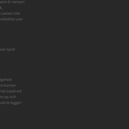
aarin ik mensen
k,
en samen met
ofielfoto voor
 van sport
algehele
len kunnen
met zwart-wit
rm op zich
vast te leggen