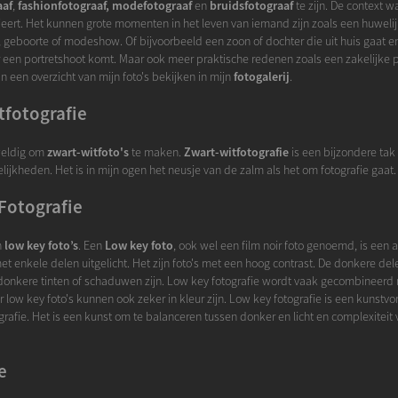
aaf
,
fashionfotograaf, modefotograaf
en
bruidsfotograaf
te zijn. De context w
rieert. Het kunnen grote momenten in het leven van iemand zijn zoals een huwelij
geboorte of modeshow. Of bijvoorbeeld een zoon of dochter die uit huis gaat 
 een portretshoot komt. Maar ook meer praktische redenen zoals een zakelijke pr
n een overzicht van mijn foto's bekijken in mijn
fotogalerij
.
tfotografie
weldig om
zwart-witfoto's
te maken.
Zwart-witfotografie
is een bijzondere tak
ijkheden. Het is in mijn ogen het neusje van de zalm als het om fotografie gaat.
Fotografie
n
low key foto’s
. Een
Low key foto
, ook wel een film noir foto genoemd, is een 
et enkele delen uitgelicht. Het zijn foto's met een hoog contrast. De donkere de
donkere tinten of schaduwen zijn. Low key fotografie wordt vaak gecombineerd 
r low key foto's kunnen ook zeker in kleur zijn. Low key fotografie is een kunstvo
rafie. Het is een kunst om te balanceren tussen donker en licht en complexiteit 
e