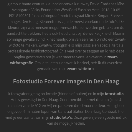
glamour haute couture kleur color catwalk runway David Cardenas Miss
Avantgarde Vicky Foundation WestCord Fashion Hotel 2018-10-05
FIS18100501 fashionfotograaf modefotograaf Michiel Borgart Forever
Images Den Haag. Kleurenfoto's zijn de meest voorkomende foto's. De
kleuren zijn wat mensen mogen verwachten of worden gebruikt om de
aandacht te trekken. Het is ook het dichtst bij 'de werkelijkheid'. Maar in
sommige gevallen vind ik het heerlijk om van een fashionfoto een zwart-
witfoto te maken. Zwart-witfotografie is mijn passie en specialiteit als
professionele fashionfotograaf. Er is veel over te zeggen en ik heb deze
pagina geschreven om je wat meer te vertellen over mijn
zwart-
witfotografie
. Om je te laten zien wat ik bedoel, heb ik dit overzicht
gemaakt van mijn
zwart-witfoto's
.
Fotostudio Forever Images in Den Haag
Ik fotografeer graag op locatie (binnen of buiten) en in mijn
fotostudio
.
Het is gevestigd in Den Haag. Goed bereikbaar met de auto (circa 4
minuten van de A12 en A4) en parkeren direct voor de deur. Het ligt op
ongeveer 6 minuten lopen van Cantraal Station Den Haag Centraal. Hier
vind je een aantal van mijn
studiofoto's
. Deze geven je een goede indruk
van de mogelijkheden.