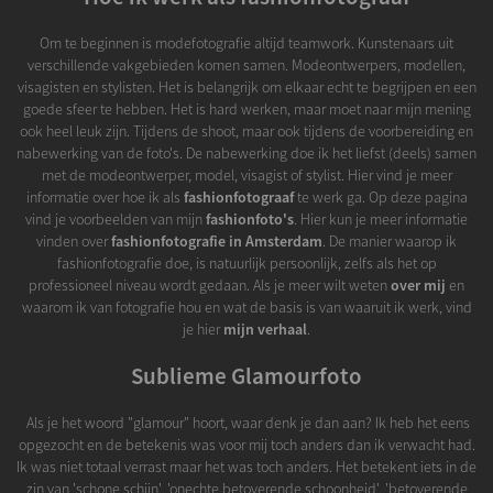
Om te beginnen is modefotografie altijd teamwork. Kunstenaars uit
verschillende vakgebieden komen samen. Modeontwerpers, modellen,
visagisten en stylisten. Het is belangrijk om elkaar echt te begrijpen en een
goede sfeer te hebben. Het is hard werken, maar moet naar mijn mening
ook heel leuk zijn. Tijdens de shoot, maar ook tijdens de voorbereiding en
nabewerking van de foto's. De nabewerking doe ik het liefst (deels) samen
met de modeontwerper, model, visagist of stylist. Hier vind je meer
informatie over hoe ik als
fashionfotograaf
te werk ga. Op deze pagina
vind je voorbeelden van mijn
fashionfoto's
. Hier kun je meer informatie
vinden over
fashionfotografie in Amsterdam
. De manier waarop ik
fashionfotografie doe, is natuurlijk persoonlijk, zelfs als het op
professioneel niveau wordt gedaan. Als je meer wilt weten
over mij
en
waarom ik van fotografie hou en wat de basis is van waaruit ik werk, vind
je hier
mijn verhaal
.
Sublieme Glamourfoto
Als je het woord "glamour" hoort, waar denk je dan aan? Ik heb het eens
opgezocht en de betekenis was voor mij toch anders dan ik verwacht had.
Ik was niet totaal verrast maar het was toch anders. Het betekent iets in de
zin van 'schone schijn', 'onechte betoverende schoonheid', 'betoverende