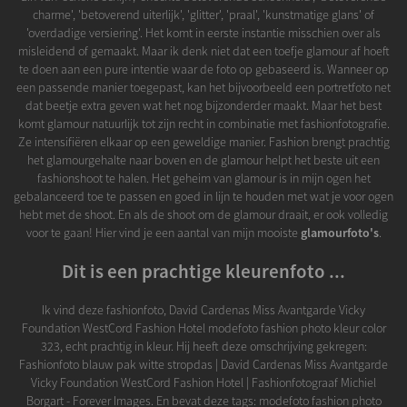
charme', 'betoverend uiterlijk', 'glitter', 'praal', 'kunstmatige glans' of
'overdadige versiering'. Het komt in eerste instantie misschien over als
misleidend of gemaakt. Maar ik denk niet dat een toefje glamour af hoeft
te doen aan een pure intentie waar de foto op gebaseerd is. Wanneer op
een passende manier toegepast, kan het bijvoorbeeld een portretfoto net
dat beetje extra geven wat het nog bijzonderder maakt. Maar het best
komt glamour natuurlijk tot zijn recht in combinatie met fashionfotografie.
Ze intensifiëren elkaar op een geweldige manier. Fashion brengt prachtig
het glamourgehalte naar boven en de glamour helpt het beste uit een
fashionshoot te halen. Het geheim van glamour is in mijn ogen het
gebalanceerd toe te passen en goed in lijn te houden met wat je voor ogen
hebt met de shoot. En als de shoot om de glamour draait, er ook volledig
voor te gaan! Hier vind je een aantal van mijn mooiste
glamourfoto's
.
Dit is een prachtige kleurenfoto ...
Ik vind deze fashionfoto, David Cardenas Miss Avantgarde Vicky
Foundation WestCord Fashion Hotel modefoto fashion photo kleur color
323, echt prachtig in kleur. Hij heeft deze omschrijving gekregen:
Fashionfoto blauw pak witte stropdas | David Cardenas Miss Avantgarde
Vicky Foundation WestCord Fashion Hotel | Fashionfotograaf Michiel
Borgart - Forever Images. En bevat deze tags: modefoto fashion photo