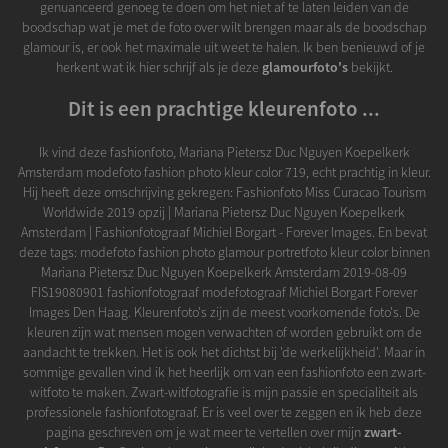
genuanceerd genoeg te doen om het niet af te laten leiden van de
boodschap wat je met de foto over wilt brengen maar als de boodschap
glamour is, er ook het maximale uit weet te halen. Ik ben benieuwd of je
herkent wat ik hier schrijf als je deze
glamourfoto's
bekijkt.
Dit is een prachtige kleurenfoto ...
Ik vind deze fashionfoto, Mariana Pietersz Duc Nguyen Koepelkerk
Amsterdam modefoto fashion photo kleur color 719, echt prachtig in kleur.
Hij heeft deze omschrijving gekregen: Fashionfoto Miss Curacao Tourism
Worldwide 2019 opzij | Mariana Pietersz Duc Nguyen Koepelkerk
Amsterdam | Fashionfotograaf Michiel Borgart - Forever Images. En bevat
deze tags: modefoto fashion photo glamour portretfoto kleur color binnen
Mariana Pietersz Duc Nguyen Koepelkerk Amsterdam 2019-08-09
FIS19080901 fashionfotograaf modefotograaf Michiel Borgart Forever
Images Den Haag. Kleurenfoto's zijn de meest voorkomende foto's. De
kleuren zijn wat mensen mogen verwachten of worden gebruikt om de
aandacht te trekken. Het is ook het dichtst bij 'de werkelijkheid'. Maar in
sommige gevallen vind ik het heerlijk om van een fashionfoto een zwart-
witfoto te maken. Zwart-witfotografie is mijn passie en specialiteit als
professionele fashionfotograaf. Er is veel over te zeggen en ik heb deze
pagina geschreven om je wat meer te vertellen over mijn
zwart-