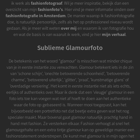
ik werk als
fashionfotograaf
. Wil je meer inspiratie, bekijk dan een
overzicht van mijn
fashionfoto's
. Hier vind je meer informatie vinden over
fashionfotografie in Amsterdam
. De manier waarop ik fashionfotografie
doe, is natuurlijk persoonlijk, zelfs als het op professioneel niveau wordt
gedaan. Als je meer wilt weten
over mij
en waarom ik van fotografie hou
en wat de basis is van waaruit ik werk, vind je hier
mijn verhaal
.
Sublieme Glamourfoto
De betekenis van het woord "glamour" is misschien wat minder chique
van je in eerste instantie zou verwachten. Glamour betekent iets in de zin
van 'schone schijn', 'onechte betoverende schoonheid', 'betoverende
charme', 'betoverend uiterlijk', 'glitter', 'praal', 'kunstmatige glans' of
'overdadige versiering'. Het komt in eerste instantie niet als iets echts,
eerlijks of authentieks over. Maar ik denk dat een 'vleugje' glamour in een
foto iets toe kan voegen wat niet af hoeft te doen aan het authentieke
waar de foto op gebaseerd is. Wanneer mooi toegepast, kan het
bijvoorbeeld een portretfoto net dat beetje extra geven wat het nog
specialer maakt. Maar bovenal gaat glamour natuurlijk prachtig hand in
hand met fashion. Ze versterken elkaar. Fashion verhoogt al snel het
glamourgehalte en een extra tintje glamour kan op geweldige manier een
fashionstatement onderstrepen. De kunst met glamour is in mijn ogen het