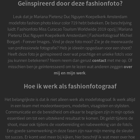
Geïnspireerd door deze fashionfoto?
Leuk dat je Mariana Pietersz Duc Nguyen Koepelkerk Amsterdam
modefoto fashion photo kleur color 719 hebt bekeken. De beschrijving
luidt: Fashionfoto Miss Curacao Tourism Worldwide 2019 opzij | Mariana
Pietersz Duc Nguyen Koepelkerk Amsterdam | Fashionfotograaf Michiel
Borgart - Forever Images.. Vind je deze foto mooi? Zie je de meerwaarde
van professionele fotografie? Heb je ideeën opgedaan voor een shoot?
Heeft deze foto je geïnspireerd over wat prachtige en unieke foto's voor
jou kunnen betekenen? Neem neem dan gerust
contact
met me op. Of
misschien ben je geïnteresseerd om te lezen wat anderen zeggen
over
mij en mijn werk
.
Hoe ik werk als fashionfotograaf
Het belangrijkste is dat ik niet alleen werk als modefotograaf. Ik werk altijd
in een team met modeontwerpers, modellen, visagisten en stylisten.
Communicatie en de bereidheid om elkaar te begrijpen zijn in mijn optiek
essentieel om tot een uitstekend resultaat te komen. Dit geldt tijdens de
shoot, maar ook tijdens de voorbereiding en nabewerking van de foto's.
Een goede samenwerking in deze fasen zijn naar mijn mening de sleutel
tot succes. Er komt veel meer bij kijken, hier beschrijf ik wat meer over hoe