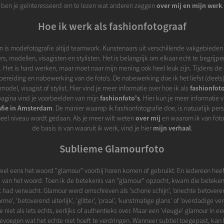
ben je geïnteresseerd om te lezen wat anderen zeggen
over mij en mijn werk
.
Hoe ik werk als fashionfotograaf
 is modefotografie altijd teamwork. Kunstenaars uit verschillende vakgebied
, modellen, visagisten en stylisten. Het is belangrijk om elkaar echt te begrijp
. Het is hard werken, maar moet naar mijn mening ook heel leuk zijn. Tijdens de
rbereiding en nabewerking van de foto's. De nabewerking doe ik het liefst (deel
del, visagist of stylist. Hier vind je meer informatie over hoe ik als
fashionfot
agina vind je voorbeelden van mijn
fashionfoto's
. Hier kun je meer informatie 
afie in Amsterdam
. De manier waarop ik fashionfotografie doe, is natuurlijk perso
neel niveau wordt gedaan. Als je meer wilt weten
over mij
en waarom ik van foto
de basis is van waaruit ik werk, vind je hier
mijn verhaal
.
Sublieme Glamourfoto
wel eens het woord "glamour" voorbij horen komen of gebruikt. En iedereen heef
s van het woord. Toen ik de betekenis van "glamour" opzocht, kwam die betekenis
ik had verwacht. Glamour werd omschreven als 'schone schijn', 'onechte betover
e', 'betoverend uiterlijk', 'glitter', 'praal', 'kunstmatige glans' of 'overdadige ve
ie niet als iets echts, eerlijks of authentieks over. Maar een 'vleugje' glamour in ee
oevoegen wat het echte niet hoeft te verdringen. Wanneer subtiel toegepast, kan 