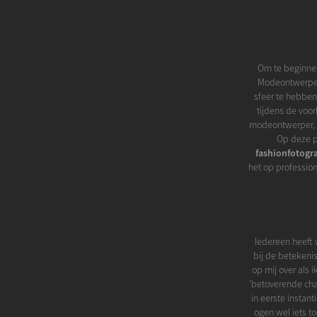
Om te beginnen
Modeontwerpers
sfeer te hebben
tijdens de voo
modeontwerper, mo
Op deze p
fashionfotogr
het op professio
Iedereen heeft 
bij de betekeni
op mij over als 
'betoverende charm
in eerste instant
ogen wel iets t