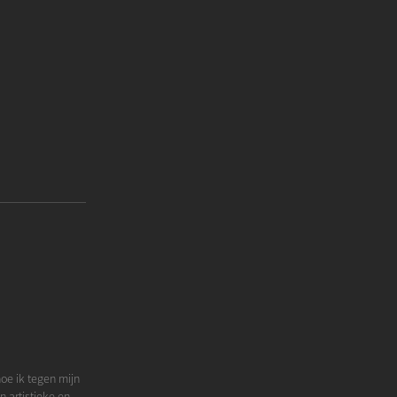
hoe ik tegen mijn
n artistieke en