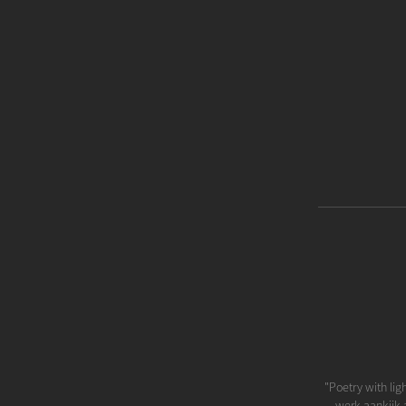
"Poetry with lig
werk aankijk a