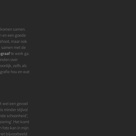
en komen samen.
en en een goede
 shoot, maar ook
s) samen met de
ograaf
te werk ga.
vinden over
onlijk, zelfs als
grafie hou en wat
t wel een gevoel
 minder stijlvol
ende schoonheid',
rsiering'. Het komt
n foto kan in mijn
het bijvoorbeeld