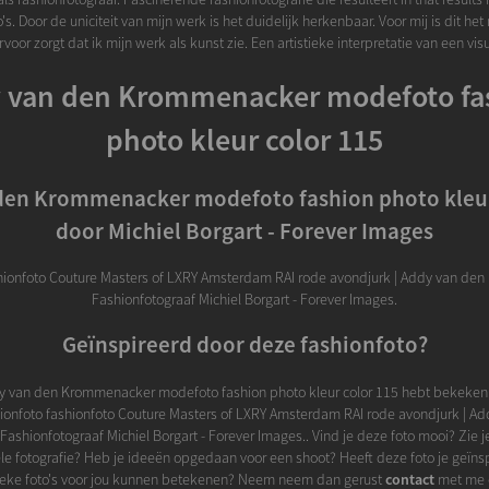
's. Door de uniciteit van mijn werk is het duidelijk herkenbaar. Voor mij is dit he
voor zorgt dat ik mijn werk als kunst zie. Een artistieke interpretatie van een vis
 van den Krommenacker modefoto fa
photo kleur color 115
den Krommenacker modefoto fashion photo kleur
door Michiel Borgart - Forever Images
hionfoto Couture Masters of LXRY Amsterdam RAI rode avondjurk | Addy van de
Fashionfotograaf Michiel Borgart - Forever Images.
Geïnspireerd door deze fashionfoto?
y van den Krommenacker modefoto fashion photo kleur color 115 hebt bekeken.
hionfoto fashionfoto Couture Masters of LXRY Amsterdam RAI rode avondjurk | A
ashionfotograaf Michiel Borgart - Forever Images.. Vind je deze foto mooi? Zie
le fotografie? Heb je ideeën opgedaan voor een shoot? Heeft deze foto je geïns
ieke foto's voor jou kunnen betekenen? Neem neem dan gerust
contact
met me o