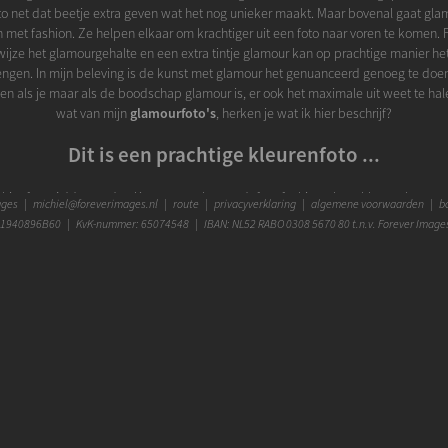
to net dat beetje extra geven wat het nog unieker maakt. Maar bovenal gaat glam
met fashion. Ze helpen elkaar om krachtiger uit een foto naar voren te komen. F
 wijze het glamourgehalte en een extra tintje glamour kan op prachtige manier he
ngen. In mijn beleving is de kunst met glamour het genuanceerd genoeg te doen
en als je maar als de boodschap glamour is, er ook het maximale uit weet te hale
wat van mijn
glamourfoto's
, herken je wat ik hier beschrijf?
Dit is een prachtige kleurenfoto ...
shionfoto, Addy van den Krommenacker modefoto fashion photo kleur color 115, 
ages
|
michiel@foreverimages.nl
|
route
|
privacyverklaring
|
algemene voorwaarden
|
bo
 deze omschrijving gekregen: Fashionfoto fashionfoto Couture Masters of LXRY A
1940896B60 | KvK-nummer: 65074548 | IBAN: NL52 RABO 0308 5670 80 t.n.v. Forever Image
 van den Krommenacker | Fashionfotograaf Michiel Borgart - Forever Images. En
ashion photo glamour kleur color catwalk runway Addy van den Krommenacker
hionfotograaf modefotograaf Michiel Borgart Forever Images Den Haag. De mees
 in kleur. Kleur trekt meestal meer aandacht en kan specifieke details letterlijk 
's heb ik een sterke voorkeur voor zwart-wit. Zwart-witfotografie is mijn passie e
le fashionfotograaf. Ik vertel je er graag meer over en schreef deze pagina over
tografie
. En ik deel ook graag een deel van mijn portfolio van
zwart-witfoto's
me
Fotostudio Forever Images in Den Haag
e redelijke locatie een shoot doen. Binnen of buiten. En natuurlijk in mijn
fotos