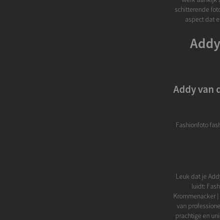
schitterende foto
aspect dat er
Addy
Addy van 
Fashionfoto fas
Leuk dat je Add
luidt: Fas
Krommenacker | F
van professione
prachtige en un