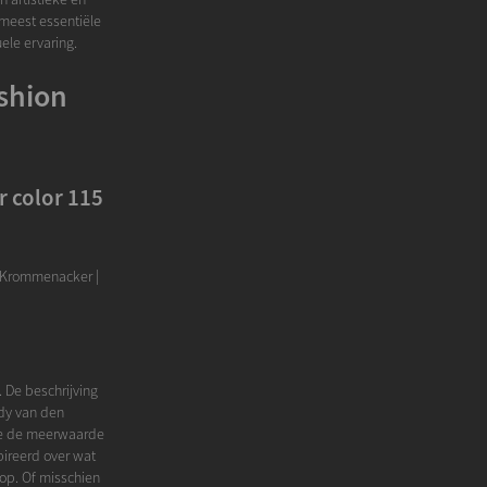
t meest essentiële
uele ervaring.
shion
 color 115
n Krommenacker |
 De beschrijving
ddy van den
 je de meerwaarde
pireerd over wat
p. Of misschien