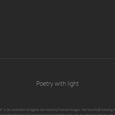
Poetry with light
ht" is de ondertitel of tagline die hoort bij Forever Images. Het beschrijft beeldig 
ls fashionfotograaf. Fascinerende fashionfotografie die resulteert in that results i