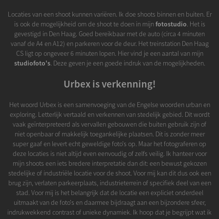
Locaties van een shoot kunnen variëren. Ik doe shoots binnen en buiten. Er
is ook de mogelijkheid om de shoot te doen in mijn
fotostudio
. Het is
gevestigd in Den Haag. Goed bereikbaar met de auto (circa 4 minuten
vanaf de A4 en A12) en parkeren voor de deur. Het treinstation Den Haag
CS ligt op ongeveer 6 minuten lopen. Hier vind je een aantal van mijn
studiofoto's
. Deze geven je een goede indruk van de mogelijkheden.
Urbex is verkenning!
Het woord Urbex is een samenvoeging van de Engelse woorden urban en
exploring. Letterlijk vertaald en verkennen van stedelijk gebied. Dit wordt
vaak geïnterpreteerd als vervallen gebouwen die buiten gebruik zijn of
niet openbaar of makkelijk toegankelijke plaatsen. Dit is zonder meer
super gaaf en levert echt geweldige foto's op. Maar het fotograferen op
deze locaties is niet altijd even eenvoudig of zelfs veilig. Ik hanteer voor
mijn shoots een iets bredere interpretatie dan dit: een bewust gekozen
stedelijke of industriële locatie voor de shoot. Voor mij kan dit dus ook een
brug zijn, verlaten parkeerplaats, industrieterrein of specifiek deel van een
stad. Voor mij is het belangrijk dat de locatie een expliciet onderdeel
uitmaakt van de foto's en daarmee bijdraagt aan een bijzondere sfeer,
indrukwekkend contrast of unieke dynamiek. Ik hoop dat je begrijpt wat ik