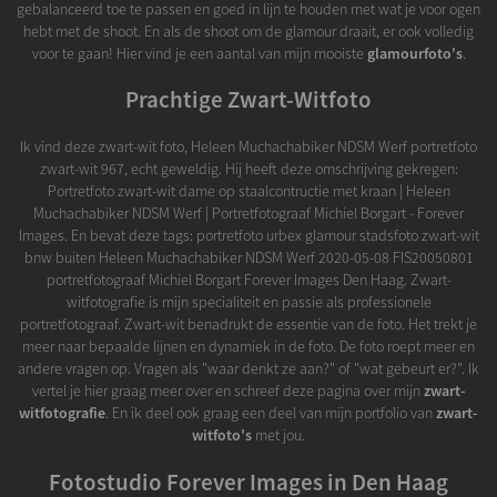
gebalanceerd toe te passen en goed in lijn te houden met wat je voor ogen
hebt met de shoot. En als de shoot om de glamour draait, er ook volledig
voor te gaan! Hier vind je een aantal van mijn mooiste
glamourfoto's
.
Prachtige Zwart-Witfoto
Ik vind deze zwart-wit foto, Heleen Muchachabiker NDSM Werf portretfoto
zwart-wit 967, echt geweldig. Hij heeft deze omschrijving gekregen:
Portretfoto zwart-wit dame op staalcontructie met kraan | Heleen
Muchachabiker NDSM Werf | Portretfotograaf Michiel Borgart - Forever
Images. En bevat deze tags: portretfoto urbex glamour stadsfoto zwart-wit
bnw buiten Heleen Muchachabiker NDSM Werf 2020-05-08 FIS20050801
portretfotograaf Michiel Borgart Forever Images Den Haag. Zwart-
witfotografie is mijn specialiteit en passie als professionele
portretfotograaf. Zwart-wit benadrukt de essentie van de foto. Het trekt je
meer naar bepaalde lijnen en dynamiek in de foto. De foto roept meer en
andere vragen op. Vragen als "waar denkt ze aan?" of "wat gebeurt er?". Ik
vertel je hier graag meer over en schreef deze pagina over mijn
zwart-
witfotografie
. En ik deel ook graag een deel van mijn portfolio van
zwart-
witfoto's
met jou.
Fotostudio Forever Images in Den Haag