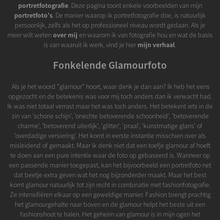
portretfotografie
. Deze pagina toont enkele voorbeelden van mijn
portretfoto's
. De manier waarop ik portretfotografie doe, is natuurlijk
persoonlijk, zelfs als het op professioneel niveau wordt gedaan. Als je
meer wilt weten
over mij
en waarom ik van fotografie hou en wat de basis
is van waaruit ik werk, vind je hier
mijn verhaal
.
Fonkelende Glamourfoto
Als je het woord "glamour" hoort, waar denk je dan aan? Ik heb het eens
opgezocht en de betekenis was voor mij toch anders dan ik verwacht had.
Ik was niet totaal verrast maar het was toch anders. Het betekent iets in de
zin van 'schone schijn', 'onechte betoverende schoonheid', 'betoverende
charme', 'betoverend uiterlijk', 'glitter', 'praal', 'kunstmatige glans' of
'overdadige versiering'. Het komt in eerste instantie misschien over als
misleidend of gemaakt. Maar ik denk niet dat een toefje glamour af hoeft
te doen aan een pure intentie waar de foto op gebaseerd is. Wanneer op
een passende manier toegepast, kan het bijvoorbeeld een portretfoto net
dat beetje extra geven wat het nog bijzonderder maakt. Maar het best
komt glamour natuurlijk tot zijn recht in combinatie met fashionfotografie.
Ze intensifiëren elkaar op een geweldige manier. Fashion brengt prachtig
het glamourgehalte naar boven en de glamour helpt het beste uit een
fashionshoot te halen. Het geheim van glamour is in mijn ogen het