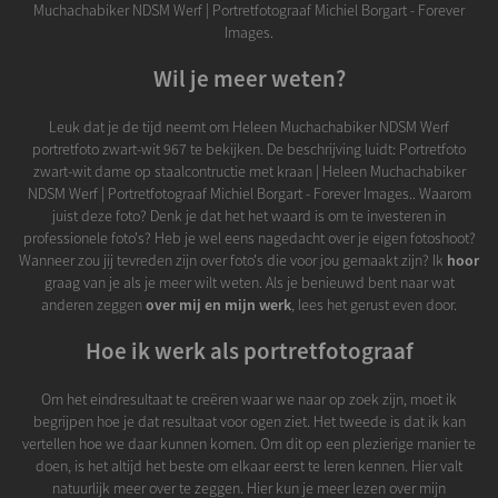
Muchachabiker NDSM Werf | Portretfotograaf Michiel Borgart - Forever
Images.
Wil je meer weten?
Leuk dat je de tijd neemt om Heleen Muchachabiker NDSM Werf
portretfoto zwart-wit 967 te bekijken. De beschrijving luidt: Portretfoto
zwart-wit dame op staalcontructie met kraan | Heleen Muchachabiker
NDSM Werf | Portretfotograaf Michiel Borgart - Forever Images.. Waarom
juist deze foto? Denk je dat het het waard is om te investeren in
professionele foto's? Heb je wel eens nagedacht over je eigen fotoshoot?
Wanneer zou jij tevreden zijn over foto's die voor jou gemaakt zijn? Ik
hoor
graag van je als je meer wilt weten. Als je benieuwd bent naar wat
anderen zeggen
over mij en mijn werk
, lees het gerust even door.
Hoe ik werk als portretfotograaf
Om het eindresultaat te creëren waar we naar op zoek zijn, moet ik
begrijpen hoe je dat resultaat voor ogen ziet. Het tweede is dat ik kan
vertellen hoe we daar kunnen komen. Om dit op een plezierige manier te
doen, is het altijd het beste om elkaar eerst te leren kennen. Hier valt
natuurlijk meer over te zeggen. Hier kun je meer lezen over mijn