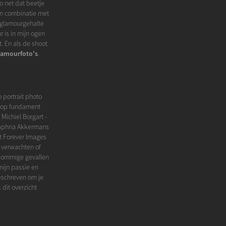
o net dat beetje
 in combinatie met
t glamourgehalte
 is in mijn ogen
. En als de shoot
lamourfoto's
.
 portrait photo
nd op fundament
ichiel Borgart -
 Daphna Akkermans
t Forever Images
 verwachten of
n sommige gevallen
mijn passie en
geschreven om je
 dit overzicht