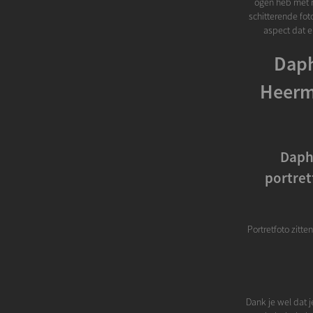
ogen heb met mi
schitterende foto
aspect dat er
Daph
Heerma
Daph
portret
Portretfoto zit
Dank je wel dat 