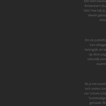
690 hebt bekeken
Amsterdam IJbur
foto? Hoe kijk ji
ideeën gebrac
miss
Om de portretfot
kan uitlegge
belangrijk om te
op deze pagi
natuurlijk per
waarom 
Als je het woord
toch anders dan 
van 'schone schij
'kunstmatige 
gemaakt. Maa