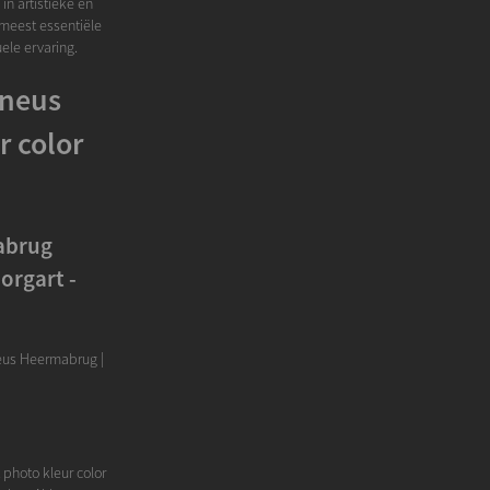
in artistieke en
t meest essentiële
uele ervaring.
neus
r color
abrug
orgart -
eus Heermabrug |
photo kleur color