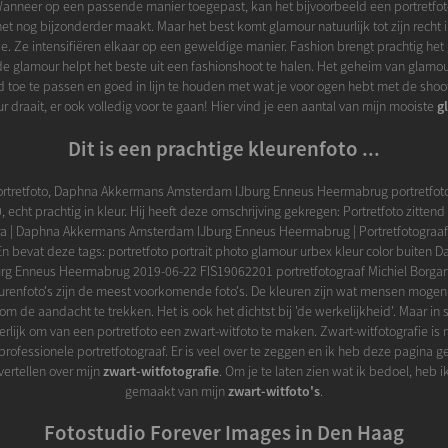
anneer op een passende manier toegepast, kan het bijvoorbeeld een portretfot
et nog bijzonderder maakt. Maar het best komt glamour natuurlijk tot zijn recht
ie. Ze intensifiëren elkaar op een geweldige manier. Fashion brengt prachtig he
e glamour helpt het beste uit een fashionshoot te halen. Het geheim van glamour
 toe te passen en goed in lijn te houden met wat je voor ogen hebt met de shoot
 draait, er ook volledig voor te gaan! Hier vind je een aantal van mijn mooiste
g
Dit is een prachtige kleurenfoto ...
ortretfoto, Daphna Akkermans Amsterdam IJburg Enneus Heermabrug portretfoto
0, echt prachtig in kleur. Hij heeft deze omschrijving gekregen: Portretfoto zitte
ra | Daphna Akkermans Amsterdam IJburg Enneus Heermabrug | Portretfotograaf M
En bevat deze tags: portretfoto portrait photo glamour urbex kleur color buiten
g Enneus Heermabrug 2019-06-22 FIS19062201 portretfotograaf Michiel Borgar
urenfoto's zijn de meest voorkomende foto's. De kleuren zijn wat mensen mogen
m de aandacht te trekken. Het is ook het dichtst bij 'de werkelijkheid'. Maar i
eerlijk om van een portretfoto een zwart-witfoto te maken. Zwart-witfotografie is 
s professionele portretfotograaf. Er is veel over te zeggen en ik heb deze pagina 
vertellen over mijn
zwart-witfotografie
. Om je te laten zien wat ik bedoel, heb ik
gemaakt van mijn
zwart-witfoto's
.
Fotostudio Forever Images in Den Haag