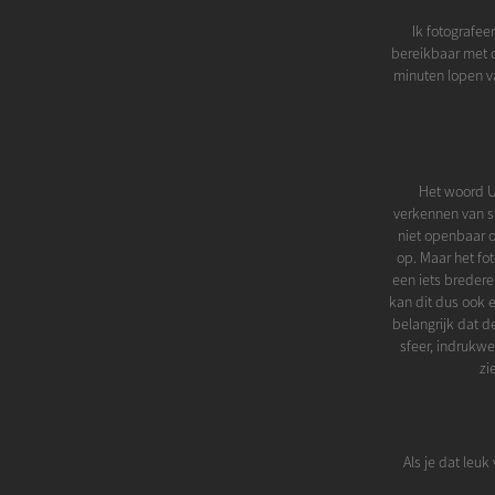
Ik fotografee
bereikbaar met d
minuten lopen va
Het woord U
verkennen van st
niet openbaar o
op. Maar het fot
een iets bredere 
kan dit dus ook e
belangrijk dat d
sfeer, indrukwe
zi
Als je dat leu