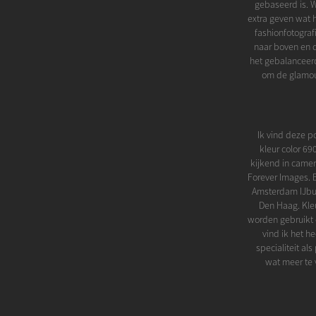
gebaseerd is. W
extra geven wat h
fashionfotograf
naar boven en d
het gebalanceerd
om de glamour
Ik vind deze p
kleur color 69
kijkend in came
Forever Images. 
Amsterdam IJbur
Den Haag. Kle
worden gebruikt o
vind ik het h
specialiteit al
wat meer te 