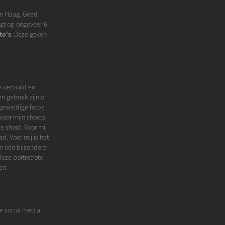
Den Haag. Goed
igt op ongeveer 6
to's
. Deze geven
 vertaald en
n gebruik zijn of
geweldige foto's
 voor mijn shoots
de shoot. Voor mij
d. Voor mij is het
an een bijzondere
deze portretfoto
en.
e social media: