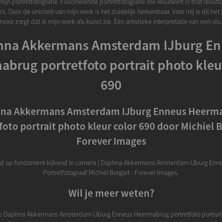
jn portretfotografie. Fascinerende portretfotografie die resulteert in that results 
's. Door de uniciteit van mijn werk is het duidelijk herkenbaar. Voor mij is dit he
voor zorgt dat ik mijn werk als kunst zie. Een artistieke interpretatie van een vis
na Akkermans Amsterdam IJburg En
brug portretfoto portrait photo kleu
690
na Akkermans Amsterdam IJburg Enneus Heerm
foto portrait photo kleur color 690 door Michiel B
Forever Images
tend op fundament kijkend in camera | Daphna Akkermans Amsterdam IJburg Enn
Portretfotograaf Michiel Borgart - Forever Images.
Wil je meer weten?
je Daphna Akkermans Amsterdam IJburg Enneus Heermabrug portretfoto portrait 