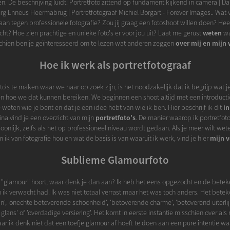
. De beschrijving luidt: Portretfoto zittend op fundament kijkend in camera |
g Enneus Heermabrug | Portretfotograaf Michiel Borgart - Forever Images.. Wat v
j aan tegen professionele fotografie? Zou jij graag een fotoshoot willen doen? Hee
ht? Hoe zien prachtige en unieke foto's er voor jou uit? Laat me gerust
weten
wa
chien ben je geïnteresseerd om te lezen wat anderen zeggen
over mij en mijn
Hoe ik werk als portretfotograaf
o's te maken waar we naar op zoek zijn, is het noodzakelijk dat ik begrijp wat je 
n hoe we dat kunnen bereiken. We beginnen een shoot altijd met een introductie
 weten wie je bent en dat je een idee hebt van wie ik ben. Hier beschrijf ik dit
in
na vind je een overzicht van mijn
portretfoto's
. De manier waarop ik portretfoto
soonlijk, zelfs als het op professioneel niveau wordt gedaan. Als je meer wilt we
ik van fotografie hou en wat de basis is van waaruit ik werk, vind je hier
mijn v
Sublieme Glamourfoto
 "glamour" hoort, waar denk je dan aan? Ik heb het eens opgezocht en de betek
ik verwacht had. Ik was niet totaal verrast maar het was toch anders. Het beteke
n', 'onechte betoverende schoonheid', 'betoverende charme', 'betoverend uiterlijk', '
glans' of 'overdadige versiering'. Het komt in eerste instantie misschien over als
r ik denk niet dat een toefje glamour af hoeft te doen aan een pure intentie wa