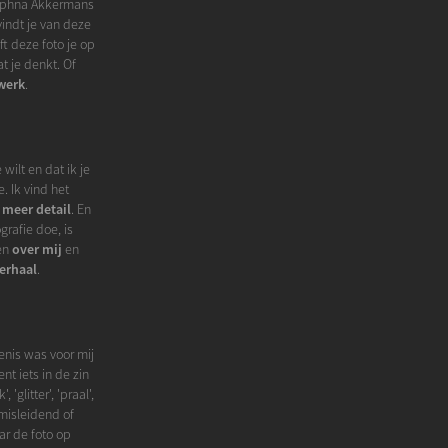
 Daphna Akkermans
indt je van deze
ft deze foto je op
t je denkt. Of
 werk
.
wilt en dat ik je
. Ik vind het
 meer detail
. En
grafie doe, is
ten
over mij
en
erhaal
.
enis was voor mij
nt iets in de zin
glitter', 'praal',
 misleidend of
ar de foto op