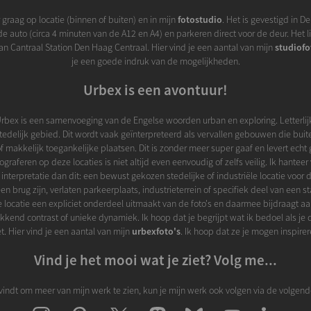
r graag op locatie (binnen of buiten) en in mijn
fotostudio
. Het is gevestigd in 
e auto (circa 4 minuten van de A12 en A4) en parkeren direct voor de deur. Het l
n Cantraal Station Den Haag Centraal. Hier vind je een aantal van mijn
studiofo
je een goede indruk van de mogelijkheden.
Urbex is een avontuur!
rbex is een samenvoeging van de Engelse woorden urban en exploring. Letterlijk
edelijk gebied. Dit wordt vaak geïnterpreteerd als vervallen gebouwen die buite
f makkelijk toegankelijke plaatsen. Dit is zonder meer super gaaf en levert echt 
ograferen op deze locaties is niet altijd even eenvoudig of zelfs veilig. Ik hanteer
interpretatie dan dit: een bewust gekozen stedelijke of industriële locatie voor 
en brug zijn, verlaten parkeerplaats, industrieterrein of specifiek deel van een sta
e locatie een expliciet onderdeel uitmaakt van de foto's en daarmee bijdraagt a
kkend contrast of unieke dynamiek. Ik hoop dat je begrijpt wat ik bedoel als je 
et. Hier vind je een aantal van mijn
urbexfoto's
. Ik hoop dat ze je mogen inspirer
Vind je het mooi wat je ziet? Volg me...
k vindt om meer van mijn werk te zien, kun je mijn werk ook volgen via de volgend