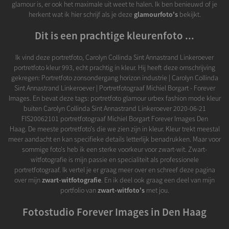
glamour is, er ook het maximale uit weet te halen. Ik ben benieuwd of je
herkent wat ik hier schrijf als je deze
glamourfoto's
bekijkt.
Dit is een prachtige kleurenfoto ...
Ik vind deze portretfoto, Carolyn Collinda Sint Annastrand Linkeroever
portretfoto kleur 993, echt prachtig in kleur. Hij heeft deze omschrijving
gekregen: Portretfoto zonsondergang horizon industrie | Carolyn Collinda
Sint Annastrand Linkeroever | Portretfotograaf Michiel Borgart - Forever
Images. En bevat deze tags: portretfoto glamour urbex fashion mode kleur
buiten Carolyn Collinda Sint Annastrand Linkeroever 2020-06-21
FIS20062101 portretfotograaf Michiel Borgart Forever Images Den
Haag. De meeste portretfoto's die we zien zijn in kleur. Kleur trekt meestal
meer aandacht en kan specifieke details letterlijk benadrukken. Maar voor
sommige foto's heb ik een sterke voorkeur voor zwart-wit. Zwart-
witfotografie is mijn passie en specialiteit als professionele
portretfotograaf. Ik vertel je er graag meer over en schreef deze pagina
over mijn
zwart-witfotografie
. En ik deel ook graag een deel van mijn
portfolio van
zwart-witfoto's
met jou.
Fotostudio Forever Images in Den Haag