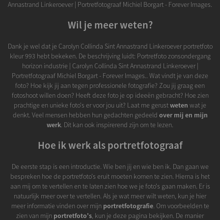
Annastrand Linkeroever | Portretfotograaf Michiel Borgart - Forever Images.
Wil je meer weten?
Dank je wel dat je Carolyn Collinda Sint Annastrand Linkeroever portretfoto
kleur 993 hebt bekeken. De beschrijving luidt: Portretfoto zonsondergang
horizon industrie | Carolyn Collinda Sint Annastrand Linkeroever |
Portretfotograaf Michiel Borgart - Forever Images.. Wat vindt je van deze
foto? Hoe kijk jij aan tegen professionele fotografie? Zou jij graag een
fotoshoot willen doen? Heeft deze foto je op ideeën gebracht? Hoe zien
prachtige en unieke foto's er voor jou uit? Laat me gerust
weten
wat je
denkt. Veel mensen hebben hun gedachten gedeeld
over mij en mijn
werk
. Dit kan ook inspirerend zijn om te lezen.
Hoe ik werk als portretfotograaf
De eerste stap is een introductie. Wie ben jij en wie ben ik. Dan gaan we
bespreken hoe de portretfoto's eruit moeten komen te zien. Hierna is het
aan mij om te vertellen en te laten zien hoe we je foto's gaan maken. Er is
natuurlijk meer over te vertellen. Als je wat meer wilt weten, kun je hier
meer informatie vinden over mijn
portretfotografie
. Om voorbeelden te
zien van mijn
portretfoto's
, kun je deze pagina bekijken. De manier