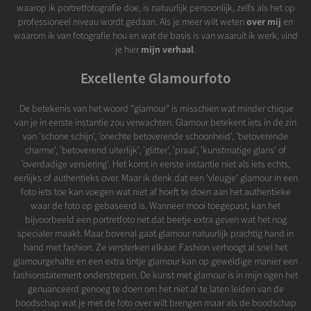
waarop ik portretfotografie doe, is natuurlijk persoonlijk, zelfs als het op
professioneel niveau wordt gedaan. Als je meer wilt weten
over mij
en
waarom ik van fotografie hou en wat de basis is van waaruit ik werk, vind
je hier
mijn verhaal
.
Excellente Glamourfoto
De betekenis van het woord "glamour" is misschien wat minder chique
van je in eerste instantie zou verwachten. Glamour betekent iets in de zin
van 'schone schijn', 'onechte betoverende schoonheid', 'betoverende
charme', 'betoverend uiterlijk', 'glitter', 'praal', 'kunstmatige glans' of
'overdadige versiering'. Het komt in eerste instantie niet als iets echts,
eerlijks of authentieks over. Maar ik denk dat een 'vleugje' glamour in een
foto iets toe kan voegen wat niet af hoeft te doen aan het authentieke
waar de foto op gebaseerd is. Wanneer mooi toegepast, kan het
bijvoorbeeld een portretfoto net dat beetje extra geven wat het nog
specialer maakt. Maar bovenal gaat glamour natuurlijk prachtig hand in
hand met fashion. Ze versterken elkaar. Fashion verhoogt al snel het
glamourgehalte en een extra tintje glamour kan op geweldige manier een
fashionstatement onderstrepen. De kunst met glamour is in mijn ogen het
genuanceerd genoeg te doen om het niet af te laten leiden van de
boodschap wat je met de foto over wilt brengen maar als de boodschap