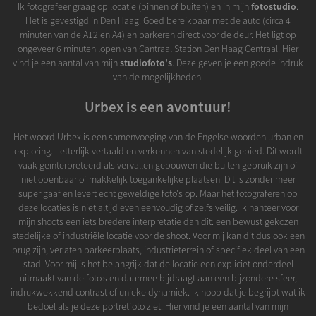
Ik fotografeer graag op locatie (binnen of buiten) en in mijn
fotostudio
.
Het is gevestigd in Den Haag. Goed bereikbaar met de auto (circa 4
minuten van de A12 en A4) en parkeren direct voor de deur. Het ligt op
ongeveer 6 minuten lopen van Cantraal Station Den Haag Centraal. Hier
vind je een aantal van mijn
studiofoto's
. Deze geven je een goede indruk
van de mogelijkheden.
Urbex is een avontuur!
Het woord Urbex is een samenvoeging van de Engelse woorden urban en
exploring. Letterlijk vertaald en verkennen van stedelijk gebied. Dit wordt
vaak geïnterpreteerd als vervallen gebouwen die buiten gebruik zijn of
niet openbaar of makkelijk toegankelijke plaatsen. Dit is zonder meer
super gaaf en levert echt geweldige foto's op. Maar het fotograferen op
deze locaties is niet altijd even eenvoudig of zelfs veilig. Ik hanteer voor
mijn shoots een iets bredere interpretatie dan dit: een bewust gekozen
stedelijke of industriële locatie voor de shoot. Voor mij kan dit dus ook een
brug zijn, verlaten parkeerplaats, industrieterrein of specifiek deel van een
stad. Voor mij is het belangrijk dat de locatie een expliciet onderdeel
uitmaakt van de foto's en daarmee bijdraagt aan een bijzondere sfeer,
indrukwekkend contrast of unieke dynamiek. Ik hoop dat je begrijpt wat ik
bedoel als je deze portretfoto ziet. Hier vind je een aantal van mijn