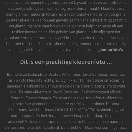
een passende manier toegepast, kan het bijvoorbeeld een portretfoto net
dat beetje extra geven wat het nog bijzonderder maakt. Maar het best
komt glamour natuurlijk tot zijn recht in combinatie met fashionfotografie.
Ze intensifiëren elkaar op een geweldige manier. Fashion brengt prachtig
het glamourgehalte naar boven en de glamour helpt het beste uit een
fashionshoot te halen. Het geheim van glamour is in mijn ogen het
gebalanceerd toe te passen en goed in lijn te houden met wat je voor ogen
hebt met de shoot. En als de shoot om de glamour draait, er ook volledig
voor te gaan! Hier vind je een aantal van mijn mooiste
glamourfoto's
.
Dit is een prachtige kleurenfoto ...
Ik vind deze fashionfoto, Daphna Akkermans David Cardenas modefoto
fashionfoto kleur 949, echt prachtig in kleur. Hij heeft deze omschrijving
gekregen: Fashionfoto glamour mooie dame onder glazen plafond witte
jurk | Daphna Akkermans David Cardenas | Fashionfotograaf Michiel
Borgart - Forever Images. En bevat deze tags: modefoto fashionfoto
portretfoto glamour haute couture portfolio kleur binnen Daphna
Akkermans David Cardenas 2020-04-17 FIS20041701 fashionfotograaf
modefotograaf Michiel Borgart Forever Images Den Haag. De meeste
fashionfoto's die we zien zijn in kleur. Kleur trekt meestal meer aandacht
en kan specifieke details letterlijk benadrukken. Maar voor sommige foto's