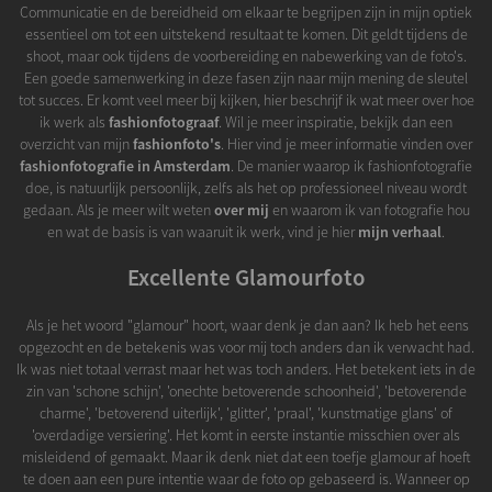
Communicatie en de bereidheid om elkaar te begrijpen zijn in mijn optiek
essentieel om tot een uitstekend resultaat te komen. Dit geldt tijdens de
shoot, maar ook tijdens de voorbereiding en nabewerking van de foto's.
Een goede samenwerking in deze fasen zijn naar mijn mening de sleutel
tot succes. Er komt veel meer bij kijken, hier beschrijf ik wat meer over hoe
ik werk als
fashionfotograaf
. Wil je meer inspiratie, bekijk dan een
overzicht van mijn
fashionfoto's
. Hier vind je meer informatie vinden over
fashionfotografie in Amsterdam
. De manier waarop ik fashionfotografie
doe, is natuurlijk persoonlijk, zelfs als het op professioneel niveau wordt
gedaan. Als je meer wilt weten
over mij
en waarom ik van fotografie hou
en wat de basis is van waaruit ik werk, vind je hier
mijn verhaal
.
Excellente Glamourfoto
Als je het woord "glamour" hoort, waar denk je dan aan? Ik heb het eens
opgezocht en de betekenis was voor mij toch anders dan ik verwacht had.
Ik was niet totaal verrast maar het was toch anders. Het betekent iets in de
zin van 'schone schijn', 'onechte betoverende schoonheid', 'betoverende
charme', 'betoverend uiterlijk', 'glitter', 'praal', 'kunstmatige glans' of
'overdadige versiering'. Het komt in eerste instantie misschien over als
misleidend of gemaakt. Maar ik denk niet dat een toefje glamour af hoeft
te doen aan een pure intentie waar de foto op gebaseerd is. Wanneer op