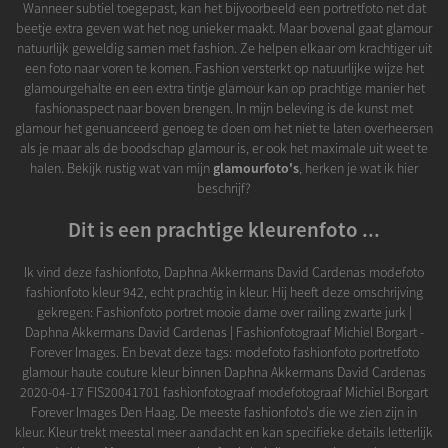
Wanneer subtiel toegepast, kan het bijvoorbeeld een portretfoto net dat
beetje extra geven wat het nog unieker maakt. Maar bovenal gaat glamour
natuurlijk geweldig samen met fashion. Ze helpen elkaar om krachtiger uit
een foto naar voren te komen. Fashion versterkt op natuurlijke wijze het
glamourgehalte en een extra tintje glamour kan op prachtige manier het
fashionaspect naar boven brengen. In mijn beleving is de kunst met
glamour het genuanceerd genoeg te doen om het niet te laten overheersen
als je maar als de boodschap glamour is, er ook het maximale uit weet te
halen. Bekijk rustig wat van mijn
glamourfoto's
, herken je wat ik hier
beschrijf?
Dit is een prachtige kleurenfoto ...
Ik vind deze fashionfoto, Daphna Akkermans David Cardenas modefoto
fashionfoto kleur 942, echt prachtig in kleur. Hij heeft deze omschrijving
gekregen: Fashionfoto portret mooie dame over railing zwarte jurk |
Daphna Akkermans David Cardenas | Fashionfotograaf Michiel Borgart -
Forever Images. En bevat deze tags: modefoto fashionfoto portretfoto
glamour haute couture kleur binnen Daphna Akkermans David Cardenas
2020-04-17 FIS20041701 fashionfotograaf modefotograaf Michiel Borgart
Forever Images Den Haag. De meeste fashionfoto's die we zien zijn in
kleur. Kleur trekt meestal meer aandacht en kan specifieke details letterlijk