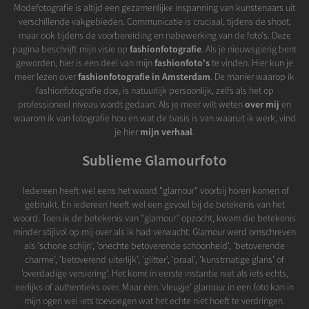
Modefotografie is altijd een gezamenlijke inspanning van kunstenaars uit
verschillende vakgebieden. Communicatie is cruciaal, tijdens de shoot,
maar ook tijdens de voorbereiding en nabewerking van de foto's. Deze
pagina beschrijft mijn visie op
fashionfotografie
. Als je nieuwsgierig bent
geworden, hier is een deel van mijn
fashionfoto's
te vinden. Hier kun je
meer lezen over
fashionfotografie in Amsterdam
. De manier waarop ik
fashionfotografie doe, is natuurlijk persoonlijk, zelfs als het op
professioneel niveau wordt gedaan. Als je meer wilt weten
over mij
en
waarom ik van fotografie hou en wat de basis is van waaruit ik werk, vind
je hier
mijn verhaal
.
Sublieme Glamourfoto
Iedereen heeft wel eens het woord "glamour" voorbij horen komen of
gebruikt. En iedereen heeft wel een gevoel bij de betekenis van het
woord. Toen ik de betekenis van "glamour" opzocht, kwam die betekenis
minder stijlvol op mij over als ik had verwacht. Glamour werd omschreven
als 'schone schijn', 'onechte betoverende schoonheid', 'betoverende
charme', 'betoverend uiterlijk', 'glitter', 'praal', 'kunstmatige glans' of
'overdadige versiering'. Het komt in eerste instantie niet als iets echts,
eerlijks of authentieks over. Maar een 'vleugje' glamour in een foto kan in
mijn ogen wel iets toevoegen wat het echte niet hoeft te verdringen.