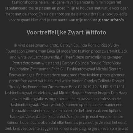
fashionshoot te halen. Het geheim van glamour is in mijn ogen het
gebalanceerd toe te passen en goed in lijn te houden met wat je voor ogen
hebt met de shoot. En als de shoot om de glamour draait, er ook volledig
voor te gaan! Hier vind je een aantal van mijn mooiste
glamourfoto's
.
Voortreffelijke Zwart-Witfoto
Ik vind deze zwart-wit foto, Carolyn Collinda Ronald Rizzo Vicky
Foundation Zimmerman Erica Gil modefoto fashion photo zwart-wit black
and white 891, echt geweldig. Hij heeft deze omschrijving gekregen:
Portretfoto zwart-wit staand | Carolyn Collinda Ronald Rizzo Vicky
Foundation Zimmerman Erica Gil | Fashionfotograaf Michiel Borgart -
Forever Images. En bevat deze tags: modefoto fashion photo glamour
portretfoto zwart-wit black and white binnen Carolyn Collinda Ronald
Rizzo Vicky Foundation Zimmerman Erica Gil 2019-12-15 FIS19121501
fashionfotograaf modefotograaf Michiel Borgart Forever Images Den Haag.
Zwart-witfotografie is mijn specialiteit en passie als professionele
fashionfotograaf. Zwart-witfoto's kunnen op een unieke manier een
bepaalde essentie naar voren halen. Ze hebben vaak een tijdloos
karakter. Vaker dan bij kleurenfoto's zullen ze je nooit vervelen en ze
kunnen het effect hebben dat elke keer als je ze ziet, je ze voor het eerst
ziet. Er is veel over te zeggen en ik heb deze pagina geschreven om je wat