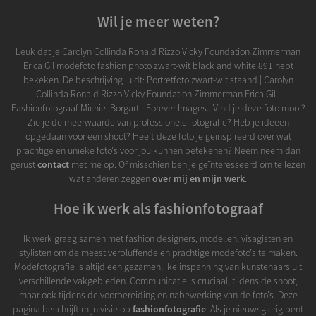
Wil je meer weten?
Leuk dat je Carolyn Collinda Ronald Rizzo Vicky Foundation Zimmerman
Erica Gil modefoto fashion photo zwart-wit black and white 891 hebt
bekeken. De beschrijving luidt: Portretfoto zwart-wit staand | Carolyn
Collinda Ronald Rizzo Vicky Foundation Zimmerman Erica Gil |
Fashionfotograaf Michiel Borgart - Forever Images.. Vind je deze foto mooi?
Zie je de meerwaarde van professionele fotografie? Heb je ideeën
opgedaan voor een shoot? Heeft deze foto je geïnspireerd over wat
prachtige en unieke foto's voor jou kunnen betekenen? Neem neem dan
gerust
contact
met me op. Of misschien ben je geïnteresseerd om te lezen
wat anderen zeggen
over mij en mijn werk
.
Hoe ik werk als fashionfotograaf
Ik werk graag samen met fashion designers, modellen, visagisten en
stylisten om de meest verbluffende en prachtige modefoto's te maken.
Modefotografie is altijd een gezamenlijke inspanning van kunstenaars uit
verschillende vakgebieden. Communicatie is cruciaal, tijdens de shoot,
maar ook tijdens de voorbereiding en nabewerking van de foto's. Deze
pagina beschrijft mijn visie op
fashionfotografie
. Als je nieuwsgierig bent