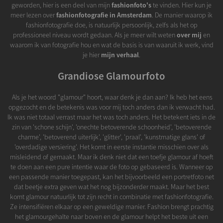
geworden, hier is een deel van mijn
fashionfoto's
te vinden. Hier kun je
meer lezen over
fashionfotografie in Amsterdam
. De manier waarop ik
fashionfotografie doe, is natuurlijk persoonlijk, zelfs als het op
professioneel niveau wordt gedaan. Als je meer wilt weten
over mij
en
waarom ik van fotografie hou en wat de basis is van waaruit ik werk, vind
je hier
mijn verhaal
.
Grandiose Glamourfoto
Als je het woord "glamour" hoort, waar denk je dan aan? Ik heb het eens
opgezocht en de betekenis was voor mij toch anders dan ik verwacht had.
Ik was niet totaal verrast maar het was toch anders. Het betekent iets in de
zin van 'schone schijn', 'onechte betoverende schoonheid', 'betoverende
charme', 'betoverend uiterlijk', 'glitter', 'praal', 'kunstmatige glans' of
'overdadige versiering'. Het komt in eerste instantie misschien over als
misleidend of gemaakt. Maar ik denk niet dat een toefje glamour af hoeft
te doen aan een pure intentie waar de foto op gebaseerd is. Wanneer op
een passende manier toegepast, kan het bijvoorbeeld een portretfoto net
dat beetje extra geven wat het nog bijzonderder maakt. Maar het best
komt glamour natuurlijk tot zijn recht in combinatie met fashionfotografie.
Ze intensifiëren elkaar op een geweldige manier. Fashion brengt prachtig
het glamourgehalte naar boven en de glamour helpt het beste uit een