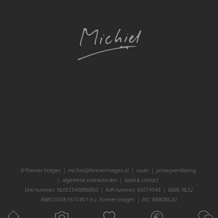
©
Forever Images
|
michiel@foreverimages.nl
|
route
|
privacyverklaring
|
algemene voorwaarden
|
boek & contact
btw-nummer: NL001940896B60 | KvK-nummer: 65074548 | IBAN: NL52
RABO 0308 5670 80 t.n.v. Forever Images | BIC: RABONL2U