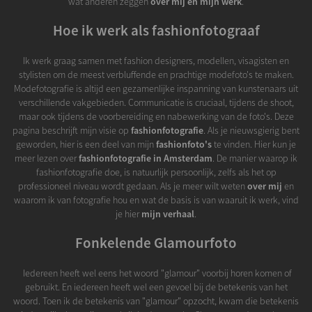
wat anderen zeggen
over mij en mijn werk
.
Hoe ik werk als fashionfotograaf
Ik werk graag samen met fashion designers, modellen, visagisten en
stylisten om de meest verbluffende en prachtige modefoto's te maken.
Modefotografie is altijd een gezamenlijke inspanning van kunstenaars uit
verschillende vakgebieden. Communicatie is cruciaal, tijdens de shoot,
maar ook tijdens de voorbereiding en nabewerking van de foto's. Deze
pagina beschrijft mijn visie op
fashionfotografie
. Als je nieuwsgierig bent
geworden, hier is een deel van mijn
fashionfoto's
te vinden. Hier kun je
meer lezen over
fashionfotografie in Amsterdam
. De manier waarop ik
fashionfotografie doe, is natuurlijk persoonlijk, zelfs als het op
professioneel niveau wordt gedaan. Als je meer wilt weten
over mij
en
waarom ik van fotografie hou en wat de basis is van waaruit ik werk, vind
je hier
mijn verhaal
.
Fonkelende Glamourfoto
Iedereen heeft wel eens het woord "glamour" voorbij horen komen of
gebruikt. En iedereen heeft wel een gevoel bij de betekenis van het
woord. Toen ik de betekenis van "glamour" opzocht, kwam die betekenis