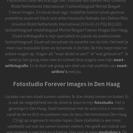
Fashionfoto zwart-wit krachige blik | Nathalie den Dekker Miss Universe
World Netherlands International | Fashionfotograaf Michiel Borgart -
Forever Images. En bevat deze tags: modefoto fashion photo glamour
portretfoto zwart-wit black and white fotostudio Nathalie den Dekker Miss
Universe World Netherlands International 2019-02-23 FIS19022301
fashionfotograaf modefotograaf Michiel Borgart Forever Images Den Haag.
Zwart-witfotografie is mijn specialiteit en passie als professionele
fashionfotograaf. Zwart-wit benadrukt de essentie van de foto. Het trekt je
meer naar bepaalde lijnen en dynamiek in de foto. De foto roept meer en
andere vragen op. Vragen als "waar denkt ze aan?" of "wat gebeurt er?". Ik
vertel je hier graag meer over en schreef deze pagina over mijn
zwart-
witfotografie
. En ik deel ook graag een deel van mijn portfolio van
zwart-
witfoto's
met jou.
Fotostudio Forever Images in Den Haag
Locaties van een shoot kunnen variëren. Ik doe shoots binnen en buiten. Er
is ook de mogelijkheid om de shoot te doen in mijn
fotostudio
. Het is
gevestigd in Den Haag. Goed bereikbaar met de auto (circa 4 minuten
vanaf de A4 en A12) en parkeren voor de deur. Het treinstation Den Haag
CS ligt op ongeveer 6 minuten lopen. Deze studiofoto is een mooi
voorbeeld van wat we samen kunnen creëren. Het geeft een indruk van
wat mogelijk is met licht en schaduw. Hier vind je meer
studiofoto's
. Dit