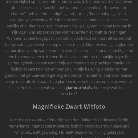
minder stijlvol op mij over als ik had verwacht. Glamour werd omschreven
als 'schone schijn', 'onechte betoverende schoonheid', 'betoverende
charme', 'betoverend uiterlijk', 'glitter', 'praal', 'kunstmatige glans' of
'overdadige versiering'. Het komt in eerste instantie niet als iets echts,
eerlijks of authentieks over. Maar een 'vleugje' glamour in een foto kan in
mijn ogen wel iets toevoegen wat het echte niet hoeft te verdringen.
Wanneer subtiel toegepast, kan het bijvoorbeeld een portretfoto net dat
beetje extra geven wat het nog unieker maakt. Maar bovenal gaat glamour
natuurlijk geweldig samen met fashion. Ze helpen elkaar om krachtiger uit
een foto naar voren te komen. Fashion versterkt op natuurlijke wijze het
glamourgehalte en een extra tintje glamour kan op prachtige manier het
fashionaspect naar boven brengen. In mijn beleving is de kunst met
glamour het genuanceerd genoeg te doen om het niet te laten overheersen
als je maar als de boodschap glamour is, er ook het maximale uit weet te
halen. Bekijk rustig wat van mijn
glamourfoto's
, herken je wat ik hier
beschrijf?
Magnifieke Zwart-Witfoto
Ik vind deze zwart-wit foto, Nathalie den Dekker Miss Universe World
Netherlands International modefoto fashion photo zwart-wit black and
white 591, echt geweldig. Hij heeft deze omschrijving gekregen: