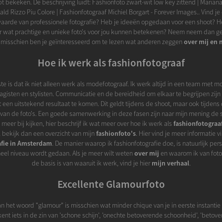
t bekeken. De beschrijving luidt: Fashionfoto zwart-wit low key zittend | Mariana
ld Rizzo Piu Colore | Fashionfotograaf Michiel Borgart - Forever Images.. Vind je
aarde van professionele fotografie? Heb je ideeën opgedaan voor een shoot? He
r wat prachtige en unieke foto's voor jou kunnen betekenen? Neem neem dan g
 misschien ben je geïnteresseerd om te lezen wat anderen zeggen
over mij en 
Hoe ik werk als fashionfotograaf
ste is dat ik niet alleen werk als modefotograaf. Ik werk altijd in een team met 
agisten en stylisten. Communicatie en de bereidheid om elkaar te begrijpen zijn 
t een uitstekend resultaat te komen. Dit geldt tijdens de shoot, maar ook tijdens
an de foto's. Een goede samenwerking in deze fasen zijn naar mijn mening de sl
 meer bij kijken, hier beschrijf ik wat meer over hoe ik werk als
fashionfotograa
e, bekijk dan een overzicht van mijn
fashionfoto's
. Hier vind je meer informatie v
afie in Amsterdam
. De manier waarop ik fashionfotografie doe, is natuurlijk perso
neel niveau wordt gedaan. Als je meer wilt weten
over mij
en waarom ik van foto
de basis is van waaruit ik werk, vind je hier
mijn verhaal
.
Excellente Glamourfoto
n het woord "glamour" is misschien wat minder chique van je in eerste instantie
nt iets in de zin van 'schone schijn', 'onechte betoverende schoonheid', 'betov