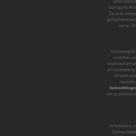
white 556 heb
Avantgarde Rona
Zie je de meerw
geïnspireerd ove
me op. Of
Het belangrijk
modellen, vis
essentieel om to
en nabewerking v
Er komt veel
inspirati
fashionfotogr
het op professio
De betekenis va
Glamour beteke