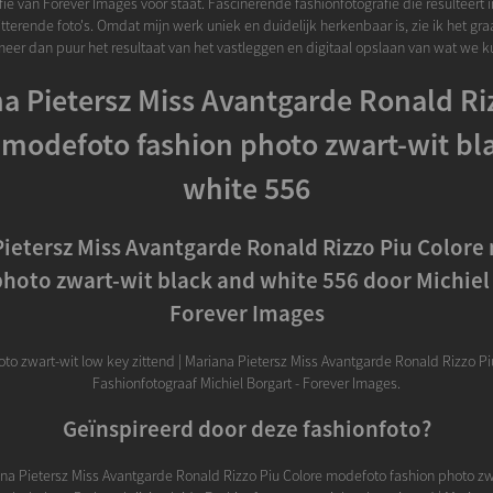
ie van Forever Images voor staat. Fascinerende fashionfotografie die resulteert in
itterende foto's. Omdat mijn werk uniek en duidelijk herkenbaar is, zie ik het gra
n meer dan puur het resultaat van het vastleggen en digitaal opslaan van wat we k
a Pietersz Miss Avantgarde Ronald Ri
 modefoto fashion photo zwart-wit bl
white 556
ietersz Miss Avantgarde Ronald Rizzo Piu Color
photo zwart-wit black and white 556 door Michiel 
Forever Images
oto zwart-wit low key zittend | Mariana Pietersz Miss Avantgarde Ronald Rizzo Piu
Fashionfotograaf Michiel Borgart - Forever Images.
Geïnspireerd door deze fashionfoto?
ana Pietersz Miss Avantgarde Ronald Rizzo Piu Colore modefoto fashion photo zw