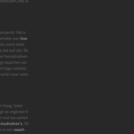
ersteunen, heb ik
 genoemd. Het is
formatie over
low
el, soms sterk.
 dat wel zijn. De
 meer benadrukken
ge aspecten van
Het hoge contrast
manier naar voren
Den Haag. Goed
igt op ongeveer 6
van wat we samen
r
studiofoto's
. Dit
en in een
zwart-