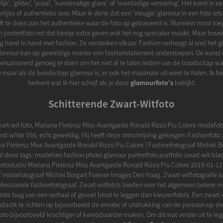
ijk', 'glitter', 'praal', 'kunstmatige glans' of 'overdadige versiering'. Het komt in ee
eerlijks of authentieks over. Maar ik denk dat een 'vleugje' glamour in een foto ie
eft te doen aan het authentieke waar de foto op gebaseerd is. Wanneer mooi toe
n portretfoto net dat beetje extra geven wat het nog specialer maakt. Maar bove
tig hand in hand met fashion. Ze versterken elkaar. Fashion verhoogt al snel het 
 glamour kan op geweldige manier een fashionstatement onderstrepen. De kunst 
genuanceerd genoeg te doen om het niet af te laten leiden van de boodschap wat
n maar als de boodschap glamour is, er ook het maximale uit weet te halen. Ik b
herkent wat ik hier schrijf als je deze
glamourfoto's
bekijkt.
Schitterende Zwart-Witfoto
wart-wit foto, Mariana Pietersz Miss Avantgarde Ronald Rizzo Piu Colore modefot
and white 556, echt geweldig. Hij heeft deze omschrijving gekregen: Fashionfoto 
na Pietersz Miss Avantgarde Ronald Rizzo Piu Colore | Fashionfotograaf Michiel B
t deze tags: modefoto fashion photo glamour portretfoto portfolio zwart-wit bla
 fotostudio Mariana Pietersz Miss Avantgarde Ronald Rizzo Piu Colore 2019-01-
 modefotograaf Michiel Borgart Forever Images Den Haag. Zwart-witfotografie is 
ofessionele fashionfotograaf. Zwart-witfoto's bieden over het algemeen betere
de laag van een verhaal of gevoel bloot te leggen dan kleurenfoto's. Een zwart-
dacht te richten op bijvoorbeeld de emotie of uitdrukking van de persoon op de
oto bijvoorbeeld krachtiger of kwetsbaarder maken. Om dit wat verder uit te leg