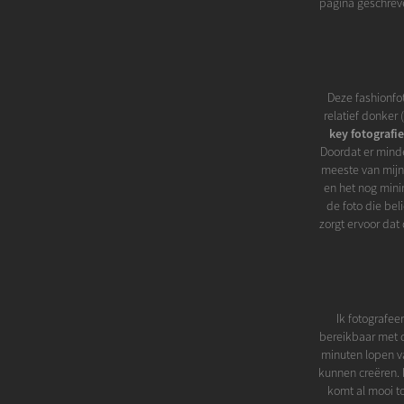
pagina geschreve
Deze fashionfot
relatief donker
key fotografie
Doordat er minde
meeste van mijn 
en het nog mini
de foto die beli
zorgt ervoor dat
Ik fotografee
bereikbaar met d
minuten lopen v
kunnen creëren. 
komt al mooi to