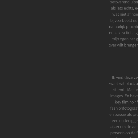
'betoverend uiterl
als iets echts, 
wat niet af ho
bijvoorbeeld ee
natuurlijk prach
een extra tintje
mijn ogen het 
over wilt brenge
Ik vind deze z
zwart-wit black 
zittend | Maria
Images. En beva
key film noir
fashionfotograaf
en passie als pr
een onderliggen
kijker om de aan
persoon op de f