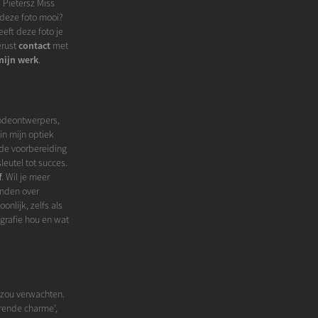
 Pietersz Miss
 deze foto mooi?
eft deze foto je
erust
contact
met
mijn werk
.
modeontwerpers,
in mijn optiek
 de voorbereiding
eutel tot succes.
f
. Wil je meer
inden over
onlijk, zelfs als
grafie hou en wat
 zou verwachten.
erende charme',