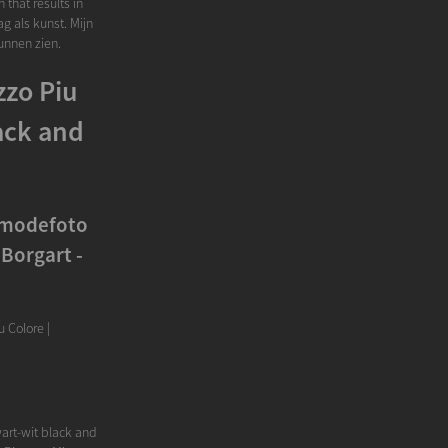
 that results in
ag als kunst. Mijn
unnen zien.
zzo Piu
ack and
e modefoto
Borgart -
 Colore |
art-wit black and