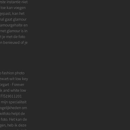
rste instantie niet
ts toe kan voegen
gepast, kan het
nal gaat glamour
glamourgehalte en
met glamour is in
 je met de foto
en benieuwd of je
o fashion photo
zwart-wit low key
orgart - Forever
ck and white low
12 FIS19011201
mijn specialiteit
 mogelijkheden om
witfoto helpt de
 foto. Het kan de
gen, heb ik deze