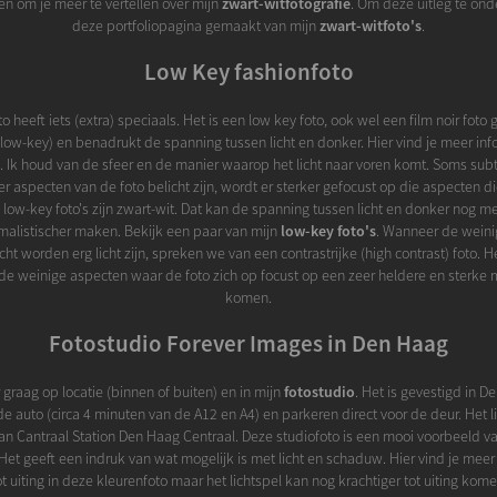
n om je meer te vertellen over mijn
zwart-witfotografie
. Om deze uitleg te ond
deze portfoliopagina gemaakt van mijn
zwart-witfoto's
.
Low Key fashionfoto
o heeft iets (extra) speciaals. Het is een low key foto, ook wel een film noir foto
 (low-key) en benadrukt de spanning tussen licht en donker. Hier vind je meer in
. Ik houd van de sfeer en de manier waarop het licht naar voren komt. Soms subti
r aspecten van de foto belicht zijn, wordt er sterker gefocust op die aspecten die
low-key foto's zijn zwart-wit. Dat kan de spanning tussen licht en donker nog
malistischer maken. Bekijk een paar van mijn
low-key foto's
. Wanneer de weini
cht worden erg licht zijn, spreken we van een contrastrijke (high contrast) foto. 
 de weinige aspecten waar de foto zich op focust op een zeer heldere en sterke 
komen.
Fotostudio Forever Images in Den Haag
r graag op locatie (binnen of buiten) en in mijn
fotostudio
. Het is gevestigd in 
e auto (circa 4 minuten van de A12 en A4) en parkeren direct voor de deur. Het l
an Cantraal Station Den Haag Centraal. Deze studiofoto is een mooi voorbeeld 
Het geeft een indruk van wat mogelijk is met licht en schaduw. Hier vind je mee
t uiting in deze kleurenfoto maar het lichtspel kan nog krachtiger tot uiting kom