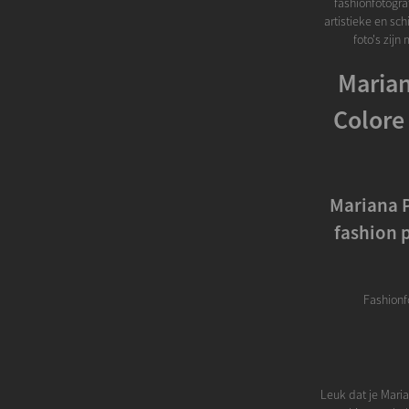
fashionfotograf
artistieke en sch
foto's zij
Marian
Colore
Mariana P
fashion 
Fashionf
Leuk dat je Mari