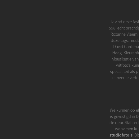
Ik vind deze fa
598, echt prachtig
Roxanne Vleemin
deze tags: mode
David Cardena
Haag. Kleurenf
visualisatie va
witfoto's kun
specialiteit als
je meer te verte
We kunnen op elk
is gevestigd in 
de deur. Station
we samen kunn
studiofoto's
. D