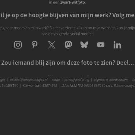
in een
zwart-witfoto
.
il je op de hoogte blijven van mijn werk? Volg me.
rig naar meer van mijn werk? Naast verder te kijken op mijn website, kun je mij
via de volgende social media:
Zou iemand blij zijn om deze foto te zien? Deel...
ages
|
michiel@foreverimages.nl
|
route
|
privacyverklaring
|
algemene voorwaarden
|
bo
1940896B60 | KvK-nummer: 65074548 | IBAN: NL52 RABO 0308 5670 80 t.n.v. Forever Image
Hartelijke groet,