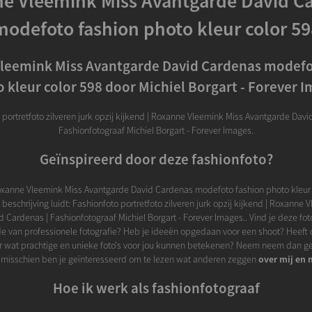
e Vleemink Miss Avantgarde David C
modefoto fashion photo kleur color 59
leemink Miss Avantgarde David Cardenas modefo
 kleur color 598 door Michiel Borgart - Forever 
 portretfoto zilveren jurk opzij kijkend | Roxanne Vleemink Miss Avantgarde Davi
Fashionfotograaf Michiel Borgart - Forever Images.
Geïnspireerd door deze fashionfoto?
oxanne Vleemink Miss Avantgarde David Cardenas modefoto fashion photo kleur 
beschrijving luidt: Fashionfoto portretfoto zilveren jurk opzij kijkend | Roxanne 
 Cardenas | Fashionfotograaf Michiel Borgart - Forever Images.. Vind je deze fot
 van professionele fotografie? Heb je ideeën opgedaan voor een shoot? Heeft d
r wat prachtige en unieke foto's voor jou kunnen betekenen? Neem neem dan g
 misschien ben je geïnteresseerd om te lezen wat anderen zeggen
over mij en 
Hoe ik werk als fashionfotograaf