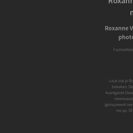
Roxann
Roxanne V
photo
Fashionfoto
Leuk dat je R
bekeken. De 
Avantgarde David
meerwaarde
geïnspireerd ove
me op. Of