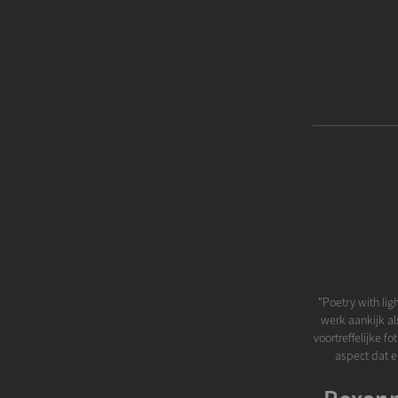
"Poetry with lig
werk aankijk al
voortreffelijke fo
aspect dat er