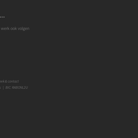
..
n werk ook volgen
ek & contact
s | BIC: RABONL2U