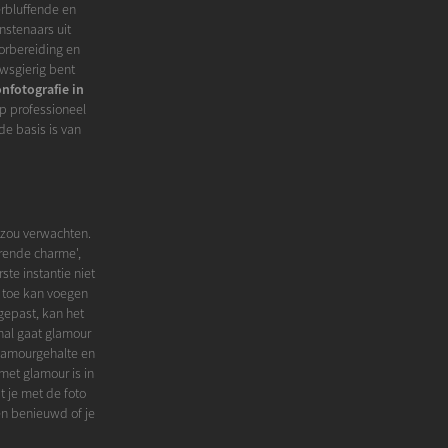
erbluffende en
nstenaars uit
oorbereiding en
euwsgierig bent
onfotografie in
op professioneel
de basis is van
 zou verwachten.
erende charme',
rste instantie niet
ts toe kan voegen
gepast, kan het
nal gaat glamour
glamourgehalte en
met glamour is in
 je met de foto
en benieuwd of je