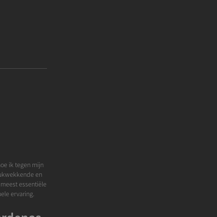
hoe ik tegen mijn
ndrukwekkende en
et meest essentiële
uele ervaring.