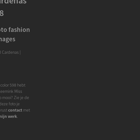
ardenas
8
to fashion
Images
d Cardenas |
color 598 hebt
Vleemink Miss
o mooi? Zie je de
eze foto je
erust
contact
met
mijn werk
.