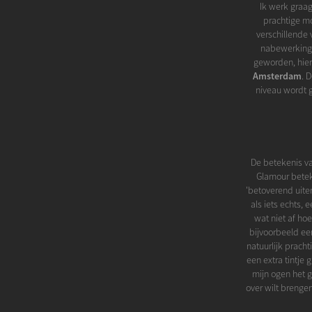
Ik werk graag
prachtige mo
verschillende 
nabewerking v
geworden, hier
Amsterdam
. 
niveau wordt 
De betekenis va
Glamour beteke
'betoverend uiterl
als iets echts, 
wat niet af ho
bijvoorbeeld ee
natuurlijk prach
een extra tintje
mijn ogen het 
over wilt brenge