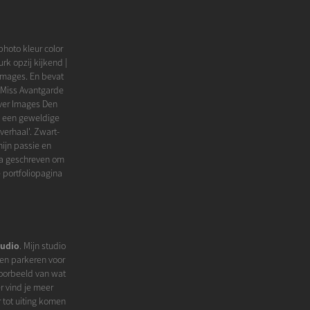
hoto kleur color
urk opzij kijkend |
Images. En bevat
 Miss Avantgarde
ver Images Den
f een geweldige
verhaal'. Zwart-
mijn passie en
ina geschreven om
 portfoliopagina
tudio
. Mijn studio
 en parkeren voor
voorbeeld van wat
r vind je meer
r tot uiting komen