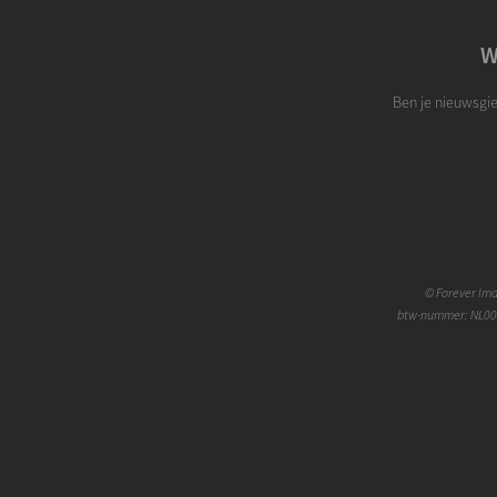
W
Ben je nieuwsgie
©
Forever Im
btw-nummer: NL00