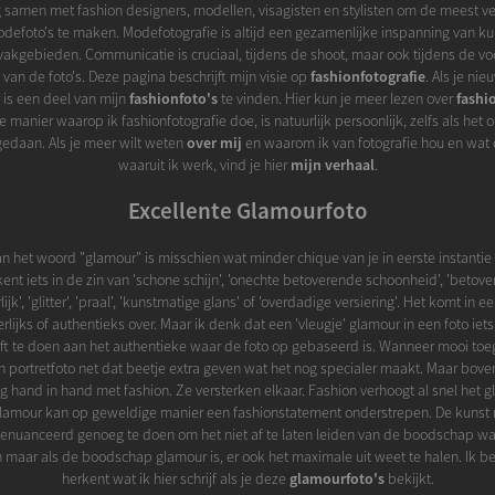
 samen met fashion designers, modellen, visagisten en stylisten om de meest v
defoto's te maken. Modefotografie is altijd een gezamenlijke inspanning van ku
vakgebieden. Communicatie is cruciaal, tijdens de shoot, maar ook tijdens de v
an de foto's. Deze pagina beschrijft mijn visie op
fashionfotografie
. Als je ni
 is een deel van mijn
fashionfoto's
te vinden. Hier kun je meer lezen over
fashi
De manier waarop ik fashionfotografie doe, is natuurlijk persoonlijk, zelfs als het 
gedaan. Als je meer wilt weten
over mij
en waarom ik van fotografie hou en wat 
waaruit ik werk, vind je hier
mijn verhaal
.
Excellente Glamourfoto
n het woord "glamour" is misschien wat minder chique van je in eerste instantie
nt iets in de zin van 'schone schijn', 'onechte betoverende schoonheid', 'betov
ijk', 'glitter', 'praal', 'kunstmatige glans' of 'overdadige versiering'. Het komt in ee
eerlijks of authentieks over. Maar ik denk dat een 'vleugje' glamour in een foto ie
eft te doen aan het authentieke waar de foto op gebaseerd is. Wanneer mooi toe
n portretfoto net dat beetje extra geven wat het nog specialer maakt. Maar bove
tig hand in hand met fashion. Ze versterken elkaar. Fashion verhoogt al snel het 
 glamour kan op geweldige manier een fashionstatement onderstrepen. De kunst 
genuanceerd genoeg te doen om het niet af te laten leiden van de boodschap wat
n maar als de boodschap glamour is, er ook het maximale uit weet te halen. Ik b
herkent wat ik hier schrijf als je deze
glamourfoto's
bekijkt.