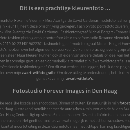
Dit is een prachtige kleurenfoto ...
shionfoto, Roxanne Vleemink Miss Avantgarde David Cardenas modefoto fashion p
 in kleur. Hij heeft deze omschrijving gekregen: Fashionfoto portretfoto zilveren j
k Miss Avantgarde David Cardenas | Fashionfotograaf Michiel Borgart - Forever 
foto fashion photo glamour portretfoto kleur color fotostudio Roxanne Vleemink
s 2019-02-23 FIS19022301 fashionfotograaf modefotograaf Michiel Borgart Fore
oto's hebben over het algemeen de voorkeur. Ze kunnen prachtig levendig zijn o
n een sfeer. Maar kleuren kunnen ook afleiden van andere details of 'deel van het 
nen in sommige gevallen een opmerkelijk alternatief zijn. Zwart-witfotografie is 
 professionele fashionfotograaf. Om dit wat verder uit te leggen, heb ik deze pag
llen over mijn
zwart-witfotografie
. Om deze uitleg te ondersteunen, heb ik deze
gemaakt van mijn
zwart-witfoto's
.
Fotostudio Forever Images in Den Haag
e redelijke locatie een shoot doen. Binnen of buiten. En natuurlijk in mijn
fotos
Den Haag. Uitstekend bereikbaar met de auto (circa 4 minuten van de A12 en A4)
 Den Haag Centraal ligt op slechts 6 minuten lopen. Deze studiofoto is een mooi 
en creëren. Het geeft een indruk van wat mogelijk is met licht en schaduw. Hie
it komt al mooi tot uiting in deze kleurenfoto maar het lichtspel kan nog krachtige