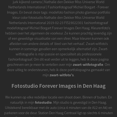
jurk kijkend camera | Nathalie den Dekker Miss Universe World
Netherlands International | Fashionfotograaf Michiel Borgart - Forever
Images. En bevat deze tags: modefoto fashion photo glamour portfolio
kleur color fotostudio Nathalie den Dekker Miss Universe World
Netherlands International 2019-02-23 FIS19022301 fashionfotograaf
modefotograaf Michiel Borgart Forever Images Den Haag. Kleurenfoto's
hebben over het algemeen de voorkeur. Ze kunnen prachtig levendig zijn
of een geweldige visualisatie van een sfeer. Maar kleuren kunnen ook
afleiden van andere details of 'deel van het verhaal'. Zwart-witfoto's
kunnen in sommige gevallen een opmerkelijk alternatief zijn. Zwart-
witfotografie is mijn passie en specialiteit als professionele
fashionfotograaf. Om dit wat verder uit te leggen, heb ik deze pagina
geschreven om je meer te vertellen over mijn
zwart-witfotografie
. Om
deze uitleg te ondersteunen, heb ik deze portfoliopagina gemaakt van
mijn
zwart-witfoto's
.
Fotostudio Forever Images in Den Haag
We kunnen op elke redelijke locatie een shoot doen. Binnen of buiten. En
natuurlijk in mijn
fotostudio
. Mijn studio is gevestigd in Den Haag.
Uitstekend bereikbaar met de auto (circa 4 minuten van de A12 en A4) en
parkeren voor de deur. Station Den Haag Centraal ligt op slechts 6 minuten