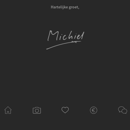
Hartelijke groet,
©
Forever Images
|
michiel@foreverimages.nl
|
route
|
privacyverklaring
|
algemene voorwaarden
|
boek & contact
btw-nummer: NL001940896B60 | KvK-nummer: 65074548 | IBAN: NL52