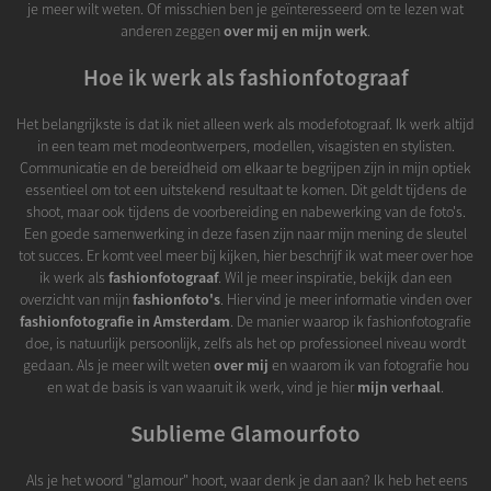
je meer wilt weten. Of misschien ben je geïnteresseerd om te lezen wat
anderen zeggen
over mij en mijn werk
.
Hoe ik werk als fashionfotograaf
Het belangrijkste is dat ik niet alleen werk als modefotograaf. Ik werk altijd
in een team met modeontwerpers, modellen, visagisten en stylisten.
Communicatie en de bereidheid om elkaar te begrijpen zijn in mijn optiek
essentieel om tot een uitstekend resultaat te komen. Dit geldt tijdens de
shoot, maar ook tijdens de voorbereiding en nabewerking van de foto's.
Een goede samenwerking in deze fasen zijn naar mijn mening de sleutel
tot succes. Er komt veel meer bij kijken, hier beschrijf ik wat meer over hoe
ik werk als
fashionfotograaf
. Wil je meer inspiratie, bekijk dan een
overzicht van mijn
fashionfoto's
. Hier vind je meer informatie vinden over
fashionfotografie in Amsterdam
. De manier waarop ik fashionfotografie
doe, is natuurlijk persoonlijk, zelfs als het op professioneel niveau wordt
gedaan. Als je meer wilt weten
over mij
en waarom ik van fotografie hou
en wat de basis is van waaruit ik werk, vind je hier
mijn verhaal
.
Sublieme Glamourfoto
Als je het woord "glamour" hoort, waar denk je dan aan? Ik heb het eens