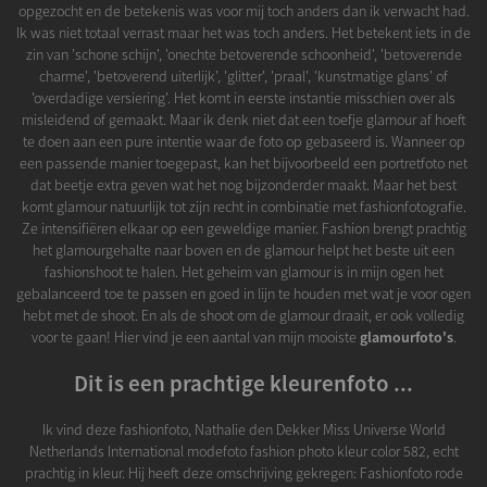
opgezocht en de betekenis was voor mij toch anders dan ik verwacht had.
Ik was niet totaal verrast maar het was toch anders. Het betekent iets in de
zin van 'schone schijn', 'onechte betoverende schoonheid', 'betoverende
charme', 'betoverend uiterlijk', 'glitter', 'praal', 'kunstmatige glans' of
'overdadige versiering'. Het komt in eerste instantie misschien over als
misleidend of gemaakt. Maar ik denk niet dat een toefje glamour af hoeft
te doen aan een pure intentie waar de foto op gebaseerd is. Wanneer op
een passende manier toegepast, kan het bijvoorbeeld een portretfoto net
dat beetje extra geven wat het nog bijzonderder maakt. Maar het best
komt glamour natuurlijk tot zijn recht in combinatie met fashionfotografie.
Ze intensifiëren elkaar op een geweldige manier. Fashion brengt prachtig
het glamourgehalte naar boven en de glamour helpt het beste uit een
fashionshoot te halen. Het geheim van glamour is in mijn ogen het
gebalanceerd toe te passen en goed in lijn te houden met wat je voor ogen
hebt met de shoot. En als de shoot om de glamour draait, er ook volledig
voor te gaan! Hier vind je een aantal van mijn mooiste
glamourfoto's
.
Dit is een prachtige kleurenfoto ...
Ik vind deze fashionfoto, Nathalie den Dekker Miss Universe World
Netherlands International modefoto fashion photo kleur color 582, echt
prachtig in kleur. Hij heeft deze omschrijving gekregen: Fashionfoto rode