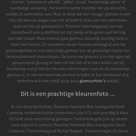
charme', 'betoverend uiterlijk', 'glitter', 'praal', 'kunstmatige glans' of
'overdadige versiering'. Het komt in eerste instantie niet als iets echts,
eerlijks of authentieks over. Maar ik denk dat een 'vleugje' glamour in een
foto iets toe kan voegen wat niet af hoeft te doen aan het authentieke
waar de foto op gebaseerd is. Wanneer mooi toegepast, kan het
bijvoorbeeld een portretfoto net dat beetje extra geven wat het nog
specialer maakt. Maar bovenal gaat glamour natuurlijk prachtig hand in
hand met fashion. Ze versterken elkaar. Fashion verhoogt al snel het
glamourgehalte en een extra tintje glamour kan op geweldige manier een
fashionstatement onderstrepen. De kunst met glamour is in mijn ogen het
genuanceerd genoeg te doen om het niet af te laten leiden van de
boodschap wat je met de foto over wilt brengen maar als de boodschap
glamour is, er ook het maximale uit weet te halen. Ik ben benieuwd of je
herkent wat ik hier schrijf als je deze
glamourfoto's
bekijkt.
Dit is een prachtige kleurenfoto ...
Ik vind deze fashionfoto, Roxanne Vleemink Miss Avantgarde David
Cardenas modefoto fashion photo kleur color 573, echt prachtig in kleur.
Hij heeft deze omschrijving gekregen: Fashionfoto gele jurk op zwarte
bank kijkend in camera | Roxanne Vleemink Miss Avantgarde David
Cardenas | Fashionfotograaf Michiel Borgart - Forever Images. En bevat