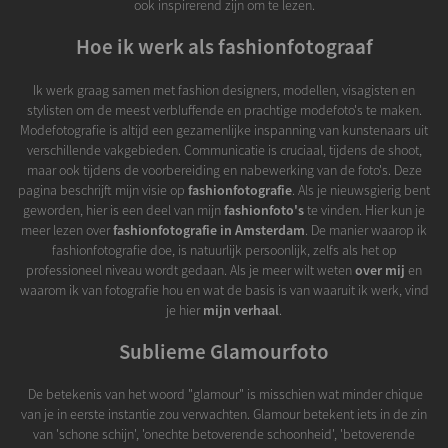
ook inspirerend zijn om te lezen.
Hoe ik werk als fashionfotograaf
Ik werk graag samen met fashion designers, modellen, visagisten en
stylisten om de meest verbluffende en prachtige modefoto's te maken.
Modefotografie is altijd een gezamenlijke inspanning van kunstenaars uit
verschillende vakgebieden. Communicatie is cruciaal, tijdens de shoot,
maar ook tijdens de voorbereiding en nabewerking van de foto's. Deze
pagina beschrijft mijn visie op
fashionfotografie
. Als je nieuwsgierig bent
geworden, hier is een deel van mijn
fashionfoto's
te vinden. Hier kun je
meer lezen over
fashionfotografie in Amsterdam
. De manier waarop ik
fashionfotografie doe, is natuurlijk persoonlijk, zelfs als het op
professioneel niveau wordt gedaan. Als je meer wilt weten
over mij
en
waarom ik van fotografie hou en wat de basis is van waaruit ik werk, vind
je hier
mijn verhaal
.
Sublieme Glamourfoto
De betekenis van het woord "glamour" is misschien wat minder chique
van je in eerste instantie zou verwachten. Glamour betekent iets in de zin
van 'schone schijn', 'onechte betoverende schoonheid', 'betoverende