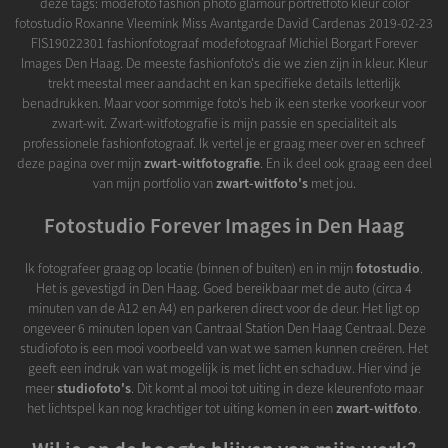
deze tags: modefoto fashion photo glamour portretfoto kleur color
fotostudio Roxanne Vleemink Miss Avantgarde David Cardenas 2019-02-23
FIS19022301 fashionfotograaf modefotograaf Michiel Borgart Forever
Images Den Haag. De meeste fashionfoto's die we zien zijn in kleur. Kleur
trekt meestal meer aandacht en kan specifieke details letterlijk
benadrukken. Maar voor sommige foto's heb ik een sterke voorkeur voor
zwart-wit. Zwart-witfotografie is mijn passie en specialiteit als
professionele fashionfotograaf. Ik vertel je er graag meer over en schreef
deze pagina over mijn
zwart-witfotografie
. En ik deel ook graag een deel
van mijn portfolio van
zwart-witfoto's
met jou.
Fotostudio Forever Images in Den Haag
Ik fotografeer graag op locatie (binnen of buiten) en in mijn
fotostudio
.
Het is gevestigd in Den Haag. Goed bereikbaar met de auto (circa 4
minuten van de A12 en A4) en parkeren direct voor de deur. Het ligt op
ongeveer 6 minuten lopen van Cantraal Station Den Haag Centraal. Deze
studiofoto is een mooi voorbeeld van wat we samen kunnen creëren. Het
geeft een indruk van wat mogelijk is met licht en schaduw. Hier vind je
meer
studiofoto's
. Dit komt al mooi tot uiting in deze kleurenfoto maar
het lichtspel kan nog krachtiger tot uiting komen in een
zwart-witfoto
.