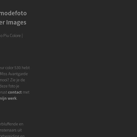
e modefoto
ver Images
o Piu Colore |
ur color 530 hebt
z Miss Avantgarde
mooi? Zie je de
eze foto je
erust
contact
met
mijn werk
.
erbluffende en
nstenaars uit
oorbereiding en