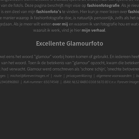
an de foto's. Deze pagina beschrijft mijn visie op
fashionfotografie
. Als je ni
 is een deel van mijn
fashionfoto's
te vinden. Hier kun je meer lezen over
fashi
De manier waarop ik fashionfotografie doe, is natuurlijk persoonlijk, zelfs als het 
gedaan. Als je meer wilt weten
over mij
en waarom ik van fotografie hou en wat 
waaruit ik werk, vind je hier
mijn verhaal
.
Excellente Glamourfoto
wel eens het woord "glamour" voorbij horen komen of gebruikt. En iedereen heef
s van het woord. Toen ik de betekenis van "glamour" opzocht, kwam die betekenis
ik had verwacht. Glamour werd omschreven als 'schone schijn', 'onechte betover
e', 'betoverend uiterlijk', 'glitter', 'praal', 'kunstmatige glans' of 'overdadige ve
ages
|
michiel@foreverimages.nl
|
route
|
privacyverklaring
|
algemene voorwaarden
|
bo
ie niet als iets echts, eerlijks of authentieks over. Maar een 'vleugje' glamour in ee
1940896B60 | KvK-nummer: 65074548 | IBAN: NL52 RABO 0308 5670 80 t.n.v. Forever Image
oevoegen wat het echte niet hoeft te verdringen. Wanneer subtiel toegepast, kan 
to net dat beetje extra geven wat het nog unieker maakt. Maar bovenal gaat glam
met fashion. Ze helpen elkaar om krachtiger uit een foto naar voren te komen. F
 wijze het glamourgehalte en een extra tintje glamour kan op prachtige manier he
ngen. In mijn beleving is de kunst met glamour het genuanceerd genoeg te doen
en als je maar als de boodschap glamour is, er ook het maximale uit weet te hale
wat van mijn
glamourfoto's
, herken je wat ik hier beschrijf?
Dit is een prachtige kleurenfoto ...