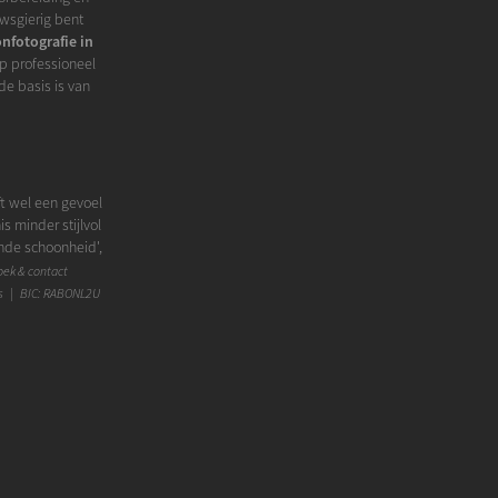
euwsgierig bent
onfotografie in
op professioneel
de basis is van
t wel een gevoel
 minder stijlvol
ende schoonheid',
rsiering'. Het komt
ek & contact
n foto kan in mijn
s | BIC: RABONL2U
het bijvoorbeeld
our natuurlijk
ashion versterkt
t fashionaspect
 om het niet te
n. Bekijk rustig