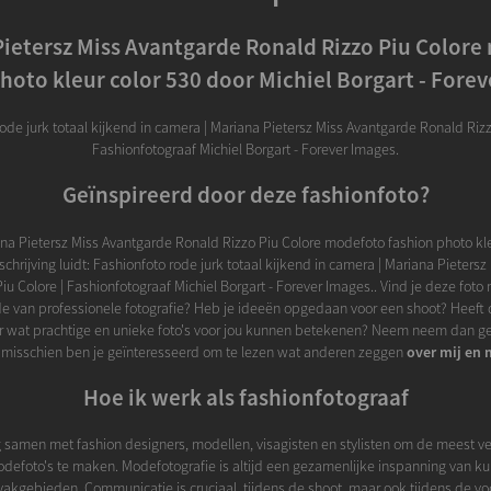
ietersz Miss Avantgarde Ronald Rizzo Piu Color
hoto kleur color 530 door Michiel Borgart - Fore
ode jurk totaal kijkend in camera | Mariana Pietersz Miss Avantgarde Ronald Rizz
Fashionfotograaf Michiel Borgart - Forever Images.
Geïnspireerd door deze fashionfoto?
ana Pietersz Miss Avantgarde Ronald Rizzo Piu Colore modefoto fashion photo kle
hrijving luidt: Fashionfoto rode jurk totaal kijkend in camera | Mariana Pieters
iu Colore | Fashionfotograaf Michiel Borgart - Forever Images.. Vind je deze foto 
 van professionele fotografie? Heb je ideeën opgedaan voor een shoot? Heeft d
r wat prachtige en unieke foto's voor jou kunnen betekenen? Neem neem dan g
 misschien ben je geïnteresseerd om te lezen wat anderen zeggen
over mij en 
Hoe ik werk als fashionfotograaf
 samen met fashion designers, modellen, visagisten en stylisten om de meest v
defoto's te maken. Modefotografie is altijd een gezamenlijke inspanning van ku
vakgebieden. Communicatie is cruciaal, tijdens de shoot, maar ook tijdens de v