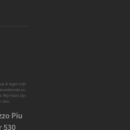
hoe ik tegen mijn
ndrukwekkende en
 Mijn foto's zijn
 zien.
zzo Piu
r 530