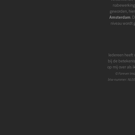
nabewerking v
geworden, hier
Amsterdam
. 
niveau wordt 
Iedereen heeft 
bij de betekeni
op mij over als 
'betoverende charm
©
Forever Im
in eerste instant
btw-nummer: NL00
ogen wel iets t
een portretfo
geweldig samen 
op natuurlijke
naar boven bre
laten overheers