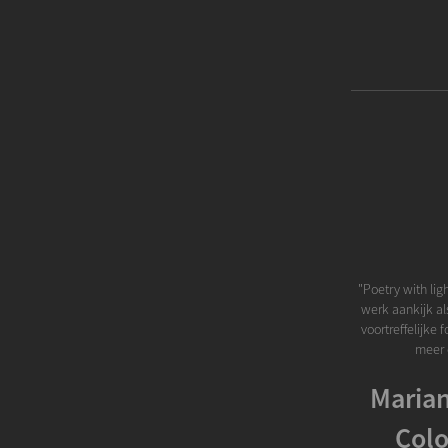
"Poetry with lig
werk aankijk al
voortreffelijke 
meer 
Marian
Colo