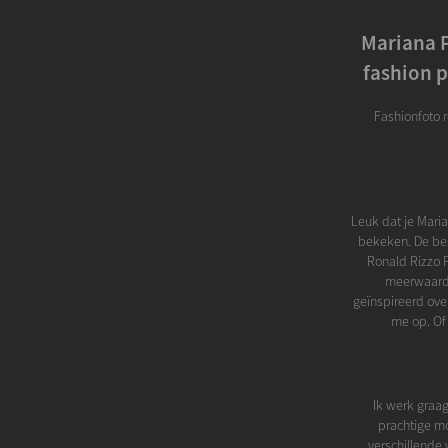
Mariana P
fashion p
Fashionfoto r
Leuk dat je Mari
bekeken. De besc
Ronald Rizzo P
meerwaarde
geïnspireerd ove
me op. Of
Ik werk graag
prachtige mo
verschillende 