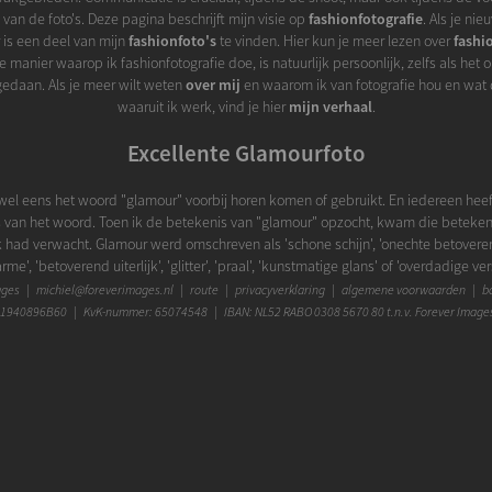
an de foto's. Deze pagina beschrijft mijn visie op
fashionfotografie
. Als je ni
 is een deel van mijn
fashionfoto's
te vinden. Hier kun je meer lezen over
fashi
De manier waarop ik fashionfotografie doe, is natuurlijk persoonlijk, zelfs als het 
gedaan. Als je meer wilt weten
over mij
en waarom ik van fotografie hou en wat 
waaruit ik werk, vind je hier
mijn verhaal
.
Excellente Glamourfoto
wel eens het woord "glamour" voorbij horen komen of gebruikt. En iedereen heef
s van het woord. Toen ik de betekenis van "glamour" opzocht, kwam die betekenis
ik had verwacht. Glamour werd omschreven als 'schone schijn', 'onechte betover
e', 'betoverend uiterlijk', 'glitter', 'praal', 'kunstmatige glans' of 'overdadige ve
ie niet als iets echts, eerlijks of authentieks over. Maar een 'vleugje' glamour in ee
ages
|
michiel@foreverimages.nl
|
route
|
privacyverklaring
|
algemene voorwaarden
|
bo
oevoegen wat het echte niet hoeft te verdringen. Wanneer subtiel toegepast, kan 
1940896B60 | KvK-nummer: 65074548 | IBAN: NL52 RABO 0308 5670 80 t.n.v. Forever Image
to net dat beetje extra geven wat het nog unieker maakt. Maar bovenal gaat glam
met fashion. Ze helpen elkaar om krachtiger uit een foto naar voren te komen. F
 wijze het glamourgehalte en een extra tintje glamour kan op prachtige manier he
ngen. In mijn beleving is de kunst met glamour het genuanceerd genoeg te doen
en als je maar als de boodschap glamour is, er ook het maximale uit weet te hale
wat van mijn
glamourfoto's
, herken je wat ik hier beschrijf?
Dit is een prachtige kleurenfoto ...