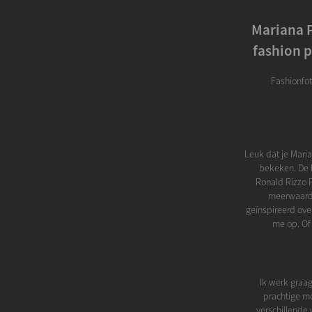
Mariana P
fashion p
Fashionfot
Leuk dat je Mari
bekeken. De b
Ronald Rizzo P
meerwaarde
geïnspireerd ove
me op. Of
Ik werk graag
prachtige mo
verschillende 