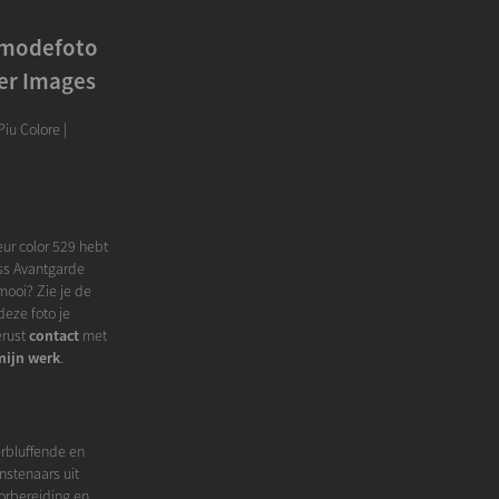
e modefoto
ver Images
iu Colore |
ur color 529 hebt
iss Avantgarde
mooi? Zie je de
eze foto je
erust
contact
met
mijn werk
.
erbluffende en
nstenaars uit
oorbereiding en