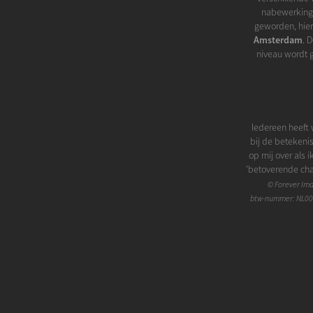
nabewerking v
geworden, hier
Amsterdam
. 
niveau wordt 
Iedereen heeft 
bij de betekeni
op mij over als 
'betoverende charm
in eerste instant
©
Forever Im
ogen wel iets t
btw-nummer: NL00
een portretfo
geweldig samen 
op natuurlijke
naar boven bre
laten overheers