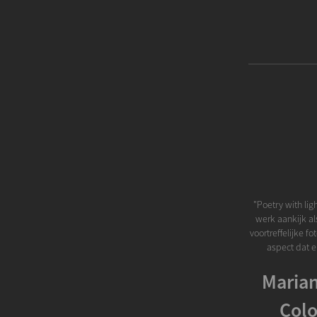
"Poetry with lig
werk aankijk al
voortreffelijke fo
aspect dat er
Marian
Colo