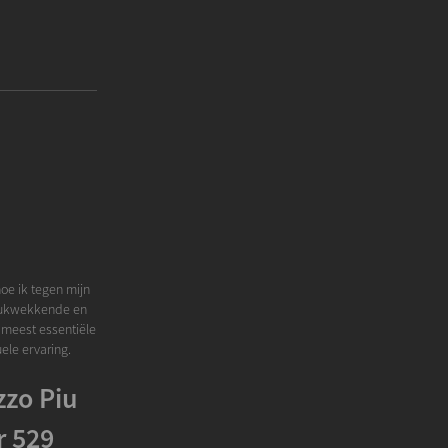
hoe ik tegen mijn
ndrukwekkende en
et meest essentiële
uele ervaring.
zzo Piu
r 529