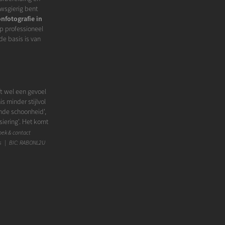
euwsgierig bent
onfotografie in
op professioneel
de basis is van
t wel een gevoel
 minder stijlvol
ende schoonheid',
rsiering'. Het komt
n foto kan in mijn
ek & contact
het bijvoorbeeld
s | BIC: RABONL2U
our natuurlijk
ashion versterkt
t fashionaspect
 om het niet te
n. Bekijk rustig