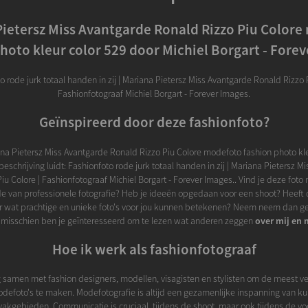
ietersz Miss Avantgarde Ronald Rizzo Piu Color
hoto kleur color 529 door Michiel Borgart - Fore
o rode jurk totaal handen in zij | Mariana Pietersz Miss Avantgarde Ronald Rizzo P
Fashionfotograaf Michiel Borgart - Forever Images.
Geïnspireerd door deze fashionfoto?
ana Pietersz Miss Avantgarde Ronald Rizzo Piu Colore modefoto fashion photo kle
eschrijving luidt: Fashionfoto rode jurk totaal handen in zij | Mariana Pietersz M
iu Colore | Fashionfotograaf Michiel Borgart - Forever Images.. Vind je deze foto 
 van professionele fotografie? Heb je ideeën opgedaan voor een shoot? Heeft d
r wat prachtige en unieke foto's voor jou kunnen betekenen? Neem neem dan g
 misschien ben je geïnteresseerd om te lezen wat anderen zeggen
over mij en 
Hoe ik werk als fashionfotograaf
 samen met fashion designers, modellen, visagisten en stylisten om de meest v
defoto's te maken. Modefotografie is altijd een gezamenlijke inspanning van ku
vakgebieden. Communicatie is cruciaal, tijdens de shoot, maar ook tijdens de v