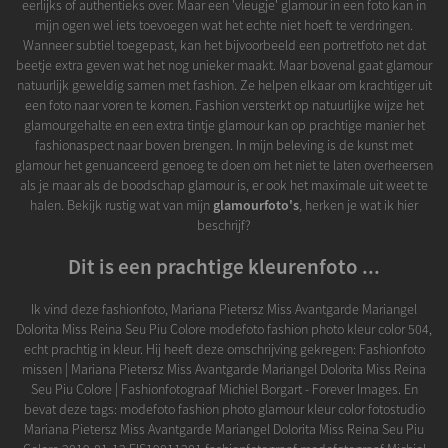
eerlijks of authentieks over. Maar een 'vleugje' glamour in een foto kan in
mijn ogen wel iets toevoegen wat het echte niet hoeft te verdringen.
Wanneer subtiel toegepast, kan het bijvoorbeeld een portretfoto net dat
beetje extra geven wat het nog unieker maakt. Maar bovenal gaat glamour
natuurlijk geweldig samen met fashion. Ze helpen elkaar om krachtiger uit
een foto naar voren te komen. Fashion versterkt op natuurlijke wijze het
glamourgehalte en een extra tintje glamour kan op prachtige manier het
fashionaspect naar boven brengen. In mijn beleving is de kunst met
glamour het genuanceerd genoeg te doen om het niet te laten overheersen
als je maar als de boodschap glamour is, er ook het maximale uit weet te
halen. Bekijk rustig wat van mijn
glamourfoto's
, herken je wat ik hier
beschrijf?
Dit is een prachtige kleurenfoto ...
Ik vind deze fashionfoto, Mariana Pietersz Miss Avantgarde Mariangel
Dolorita Miss Reina Seu Piu Colore modefoto fashion photo kleur color 504,
echt prachtig in kleur. Hij heeft deze omschrijving gekregen: Fashionfoto
missen | Mariana Pietersz Miss Avantgarde Mariangel Dolorita Miss Reina
Seu Piu Colore | Fashionfotograaf Michiel Borgart - Forever Images. En
bevat deze tags: modefoto fashion photo glamour kleur color fotostudio
Mariana Pietersz Miss Avantgarde Mariangel Dolorita Miss Reina Seu Piu