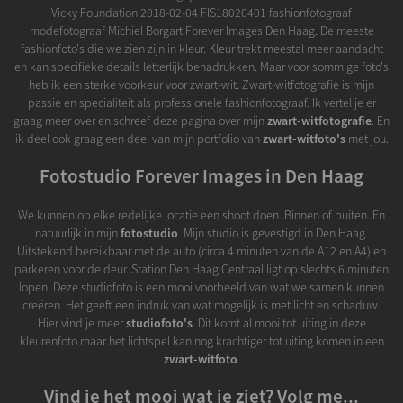
Vicky Foundation 2018-02-04 FIS18020401 fashionfotograaf
modefotograaf Michiel Borgart Forever Images Den Haag. De meeste
fashionfoto's die we zien zijn in kleur. Kleur trekt meestal meer aandacht
en kan specifieke details letterlijk benadrukken. Maar voor sommige foto's
heb ik een sterke voorkeur voor zwart-wit. Zwart-witfotografie is mijn
passie en specialiteit als professionele fashionfotograaf. Ik vertel je er
graag meer over en schreef deze pagina over mijn
zwart-witfotografie
. En
ik deel ook graag een deel van mijn portfolio van
zwart-witfoto's
met jou.
Fotostudio Forever Images in Den Haag
We kunnen op elke redelijke locatie een shoot doen. Binnen of buiten. En
natuurlijk in mijn
fotostudio
. Mijn studio is gevestigd in Den Haag.
Uitstekend bereikbaar met de auto (circa 4 minuten van de A12 en A4) en
parkeren voor de deur. Station Den Haag Centraal ligt op slechts 6 minuten
lopen. Deze studiofoto is een mooi voorbeeld van wat we samen kunnen
creëren. Het geeft een indruk van wat mogelijk is met licht en schaduw.
Hier vind je meer
studiofoto's
. Dit komt al mooi tot uiting in deze
kleurenfoto maar het lichtspel kan nog krachtiger tot uiting komen in een
zwart-witfoto
.
Vind je het mooi wat je ziet? Volg me...