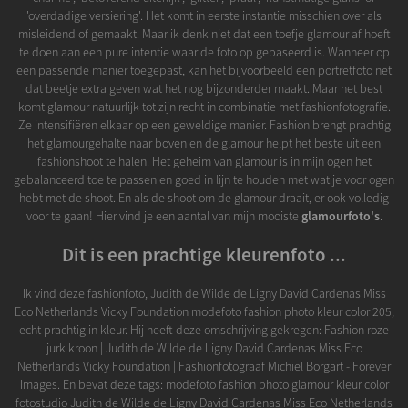
'overdadige versiering'. Het komt in eerste instantie misschien over als
misleidend of gemaakt. Maar ik denk niet dat een toefje glamour af hoeft
te doen aan een pure intentie waar de foto op gebaseerd is. Wanneer op
een passende manier toegepast, kan het bijvoorbeeld een portretfoto net
dat beetje extra geven wat het nog bijzonderder maakt. Maar het best
komt glamour natuurlijk tot zijn recht in combinatie met fashionfotografie.
Ze intensifiëren elkaar op een geweldige manier. Fashion brengt prachtig
het glamourgehalte naar boven en de glamour helpt het beste uit een
fashionshoot te halen. Het geheim van glamour is in mijn ogen het
gebalanceerd toe te passen en goed in lijn te houden met wat je voor ogen
hebt met de shoot. En als de shoot om de glamour draait, er ook volledig
voor te gaan! Hier vind je een aantal van mijn mooiste
glamourfoto's
.
Dit is een prachtige kleurenfoto ...
Ik vind deze fashionfoto, Judith de Wilde de Ligny David Cardenas Miss
Eco Netherlands Vicky Foundation modefoto fashion photo kleur color 205,
echt prachtig in kleur. Hij heeft deze omschrijving gekregen: Fashion roze
jurk kroon | Judith de Wilde de Ligny David Cardenas Miss Eco
Netherlands Vicky Foundation | Fashionfotograaf Michiel Borgart - Forever
Images. En bevat deze tags: modefoto fashion photo glamour kleur color
fotostudio Judith de Wilde de Ligny David Cardenas Miss Eco Netherlands