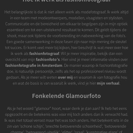
Het belangrijkste is dat ik niet alleen werk als modefotograaf. Ik werk altijd
in een team met modeontwerpers, modellen, visagisten en stylisten.
Communicatie en de bereidheid om elkaar te begrijpen zijn in mijn optiek
essentieel om tot een uitstekend resultaat te komen. Dit geldt tijdens de
shoot, maar ook tijdens de voorbereiding en nabewerking van de foto's.
Een goede samenwerking in deze fasen zijn naar mijn mening de sleutel
tot succes. Er komt veel meer bij kijken, hier beschrijf ik wat meer over hoe
ik werk als
fashionfotograaf
. Wil je meer inspiratie, bekijk dan een
overzicht van mijn
fashionfoto's
. Hier vind je meer informatie vinden over
fashionfotografie in Amsterdam
. De manier waarop ik fashionfotografie
doe, is natuurlijk persoonlijk, zelfs als het op professioneel niveau wordt
gedaan. Als je meer wilt weten
over mij
en waarom ik van fotografie hou
en wat de basis is van waaruit ik werk, vind je hier
mijn verhaal
.
Fonkelende Glamourfoto
Als je het woord "glamour" hoort, waar denk je dan aan? Ik heb het eens
opgezocht en de betekenis was voor mij toch anders dan ik verwacht had.
Ik was niet totaal verrast maar het was toch anders. Het betekent iets in de
zin van 'schone schijn', 'onechte betoverende schoonheid', 'betoverende
charme', 'betoverend uiterlijk', 'glitter', 'praal', 'kunstmatige glans' of