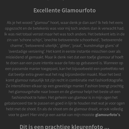
Excellente Glamourfoto
Als je het woord "glamour" hoort, waar denk je dan aan? Ik heb het eens
opgezocht en de betekenis was voor mij toch anders dan ik verwacht had.
Ik was niet totaal verrast maar het was toch anders. Het betekent iets in de
zin van 'schone schijn', 'onechte betoverende schoonheid', 'betoverende
charme', 'betoverend uiterlijk', 'glitter', 'praal', 'kunstmatige glans' of
'overdadige versiering'. Het komt in eerste instantie misschien over als
misleidend of gemaakt. Maar ik denk niet dat een toefje glamour af hoeft
te doen aan een pure intentie waar de foto op gebaseerd is. Wanneer op
een passende manier toegepast, kan het bijvoorbeeld een portretfoto net
dat beetje extra geven wat het nog bijzonderder maakt. Maar het best
komt glamour natuurlijk tot zijn recht in combinatie met fashionfotografie.
Ze intensifiëren elkaar op een geweldige manier. Fashion brengt prachtig
het glamourgehalte naar boven en de glamour helpt het beste uit een
fashionshoot te halen. Het geheim van glamour is in mijn ogen het
gebalanceerd toe te passen en goed in lijn te houden met wat je voor ogen
hebt met de shoot. En als de shoot om de glamour draait, er ook volledig
voor te gaan! Hier vind je een aantal van mijn mooiste
glamourfoto's
.
Dit is een prachtige kleurenfoto ...