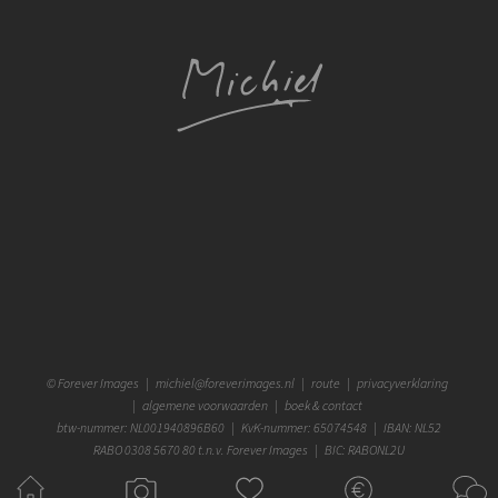
©
Forever Images
|
michiel@foreverimages.nl
|
route
|
privacyverklaring
|
algemene voorwaarden
|
boek & contact
btw-nummer: NL001940896B60 | KvK-nummer: 65074548 | IBAN: NL52
RABO 0308 5670 80 t.n.v. Forever Images | BIC: RABONL2U