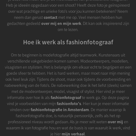
Heb je ideeën opgedaan voor een shoot? Heeft deze foto je geïnspireerd
over wat prachtige en unieke foto's voor jou kunnen betekenen? Neem
neem dan gerust
contact
met me op. Veel mensen hebben hun
gedachten gedeeld
over mij en mijn werk
. Dit kan ook inspirerend zijn
om te lezen.
Hoe ik werk als fashionfotograaf
Om te beginnen is modefotografie altijd teamwork. Kunstenaars uit
verschillende vakgebieden komen samen. Modeontwerpers, modellen,
visagisten en stylisten. Het is belangrijk om elkaar echt te begrijpen en een
goede sfeer te hebben. Het is hard werken, maar moet naar mijn mening
ook heel leuk zijn. Tijdens de shoot, maar ook tijdens de voorbereiding en
nabewerking van de foto's. De nabewerking doe ik het liefst (deels) samen
met de modeontwerper, model, visagist of stylist. Hier vind je meer
informatie over hoe ik als
fashionfotograaf
te werk ga. Op deze pagina
vind je voorbeelden van mijn
fashionfoto's
. Hier kun je meer informatie
vinden over
fashionfotografie in Amsterdam
. De manier waarop ik
fashionfotografie doe, is natuurlijk persoonlijk, zelfs als het op
professioneel niveau wordt gedaan. Als je meer wilt weten
over mij
en
waarom ik van fotografie hou en wat de basis is van waaruit ik werk, vind
je hier
mijn verhaal
.