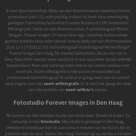
Ik vind deze fashionfoto, Addy van den Krommenacker modefoto fashion
photo kleur color 112, echt prachtig in kleur. Hij heeft deze omschrijving
gekregen: Fashionfoto fashionfoto Couture Masters of LXRY Amsterdam
RAI lange jurk | Addy van den Krommenacker | Fashionfotograaf Michiel
Borgart - Forever Images. En bevat deze tags: modefoto fashion photo
glamour portfolio kleur color catwalk runway Addy van den Krommenacker
2016-12-11 FIS16121101 fashionfotograaf modefotograaf Michiel Borgart
Forever Images Den Haag. De meeste fashionfoto's die we zien zijn in
kleur. Kleur trekt meestal meer aandacht en kan specifieke details letterlijk
benadrukken. Maar voor sommige foto's heb ik een sterke voorkeur voor
zwart-wit. Zwart-witfotografie is mijn passie en specialiteit als
professionele fashionfotograaf. Ik vertel je er graag meer over en schreef
deze pagina over mijn
zwart-witfotografie
. En ik deel ook graag een deel
van mijn portfolio van
zwart-witfoto's
met jou.
Fotostudio Forever Images in Den Haag
We kunnen op elke redelijke locatie een shoot doen. Binnen of buiten. En
natuurlijk in mijn
fotostudio
. Mijn studio is gevestigd in Den Haag.
Uitstekend bereikbaar met de auto (circa 4 minuten van de A12 en A4) en
parkeren voor de deur. Station Den Haag Centraal ligt op slechts 6 minuten