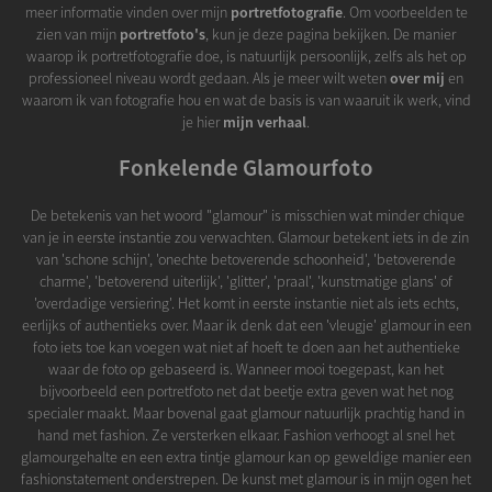
meer informatie vinden over mijn
portretfotografie
. Om voorbeelden te
zien van mijn
portretfoto's
, kun je deze pagina bekijken. De manier
waarop ik portretfotografie doe, is natuurlijk persoonlijk, zelfs als het op
professioneel niveau wordt gedaan. Als je meer wilt weten
over mij
en
waarom ik van fotografie hou en wat de basis is van waaruit ik werk, vind
je hier
mijn verhaal
.
Fonkelende Glamourfoto
De betekenis van het woord "glamour" is misschien wat minder chique
van je in eerste instantie zou verwachten. Glamour betekent iets in de zin
van 'schone schijn', 'onechte betoverende schoonheid', 'betoverende
charme', 'betoverend uiterlijk', 'glitter', 'praal', 'kunstmatige glans' of
'overdadige versiering'. Het komt in eerste instantie niet als iets echts,
eerlijks of authentieks over. Maar ik denk dat een 'vleugje' glamour in een
foto iets toe kan voegen wat niet af hoeft te doen aan het authentieke
waar de foto op gebaseerd is. Wanneer mooi toegepast, kan het
bijvoorbeeld een portretfoto net dat beetje extra geven wat het nog
specialer maakt. Maar bovenal gaat glamour natuurlijk prachtig hand in
hand met fashion. Ze versterken elkaar. Fashion verhoogt al snel het
glamourgehalte en een extra tintje glamour kan op geweldige manier een
fashionstatement onderstrepen. De kunst met glamour is in mijn ogen het