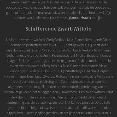
genuanceerd genoeg te doen om het niet af te laten leiden van de
boodschap wat je met de foto over wilt brengen maar als de boodschap
glamour is, er ook het maximale uit weet te halen. Ik ben benieuwd of je
herkent wat ik hier schrijf als je deze
glamourfoto's
bekijkt.
Schitterende Zwart-Witfoto
Ik vind deze zwart-wit foto, Cindy Verkaik Miss Planet Netherlands Vicky
Foundation portretfoto zwart-wit 1006, echt geweldig. Hij heeft deze
omschrijving gekregen: Portretfoto zwart-wit | Cindy Verkaik Miss Planet
Netherlands Vicky Foundation | Portretfotograaf Michiel Borgart - Forever
Images. En bevat deze tags: portretfoto glamour fashion mode portfolio
zwart-wit bnw buiten Cindy Verkaik Miss Planet Netherlands Vicky
Foundation 2020-07-12 FIS20071201 portretfotograaf Michiel Borgart
Forever Images Den Haag. Zwart-witfotografie is mijn specialiteit en passie
als professionele portretfotograaf. Zwart-witfoto's bieden over het
algemeen betere mogelijkheden om een onderliggende laag van een
verhaal of gevoel bloot te leggen dan kleurenfoto's. Een zwart-witfoto helpt
de kijker om de aandacht te richten op bijvoorbeeld de emotie of
uitdrukking van de persoon op de foto. Het kan de persoon op de foto
bijvoorbeeld krachtiger of kwetsbaarder maken. Om dit wat verder uit te
leggen, heb ik deze pagina geschreven om je meer te vertellen over mijn