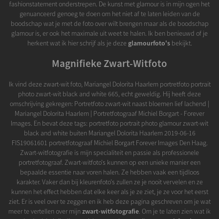
fashionstatement onderstrepen. De kunst met glamour is in mijn ogen het
genuanceerd genoeg te doen om het niet af te laten leiden van de
boodschap wat je met de foto over wilt brengen maar als de boodschap
glamour is, er ook het maximale uit weet te halen. Ik ben benieuwd of je
herkent wat ik hier schrijf als je deze
glamourfoto's
bekijkt.
Magnifieke Zwart-Witfoto
Ik vind deze zwart-wit foto, Mariangel Dolorita Haarlem portretfoto portrait
photo zwart-wit black and white 665, echt geweldig. Hij heeft deze
omschrijving gekregen: Portretfoto zwart-wit naast bloemen lief lachend |
Mariangel Dolorita Haarlem | Portretfotograaf Michiel Borgart - Forever
Images. En bevat deze tags: portretfoto portrait photo glamour zwart-wit
black and white buiten Mariangel Dolorita Haarlem 2019-06-16
FIS19061601 portretfotograaf Michiel Borgart Forever Images Den Haag.
Zwart-witfotografie is mijn specialiteit en passie als professionele
portretfotograaf. Zwart-witfoto's kunnen op een unieke manier een
bepaalde essentie naar voren halen. Ze hebben vaak een tijdloos
karakter. Vaker dan bij kleurenfoto's zullen ze je nooit vervelen en ze
kunnen het effect hebben dat elke keer als je ze ziet, je ze voor het eerst
ziet. Er is veel over te zeggen en ik heb deze pagina geschreven om je wat
meer te vertellen over mijn
zwart-witfotografie
. Om je te laten zien wat ik