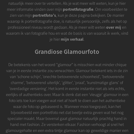
natuurlijk meer over te vertellen. Als je wat meer wilt weten, kun je hier
meer informatie vinden over mijn
portretfotografie
. Om voorbeelden te
zien van mijn
portretfoto's
, kun je deze pagina bekijken. De manier
waarop ik portretfotografie doe, is natuurlijk persoonlijk, zelfs als het op
professioneel niveau wordt gedaan. Als je meer wilt weten
over mij
en
waarom ik van fotografie hou en wat de basis is van waaruit ik werk, vind
je hier
mijn verhaal
.
Grandiose Glamourfoto
De betekenis van het woord "glamour" is misschien wat minder chique
van je in eerste instantie zou verwachten. Glamour betekent iets in de zin
van 'schone schijn', 'onechte betoverende schoonheid', 'betoverende
charme', 'betoverend uiterlijk', 'glitter', 'praal', 'kunstmatige glans' of
'overdadige versiering'. Het komt in eerste instantie niet als iets echts,
eerlijks of authentieks over. Maar ik denk dat een 'vleugje' glamour in een
foto iets toe kan voegen wat niet af hoeft te doen aan het authentieke
waar de foto op gebaseerd is. Wanneer mooi toegepast, kan het
bijvoorbeeld een portretfoto net dat beetje extra geven wat het nog
specialer maakt. Maar bovenal gaat glamour natuurlijk prachtig hand in
hand met fashion. Ze versterken elkaar. Fashion verhoogt al snel het
glamourgehalte en een extra tintje glamour kan op geweldige manier een