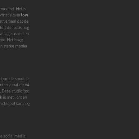
 genoemd. Het is
formatie over
low
et verhaal dat de
etert de focus nog
weinige aspecten
foto. Het hoge
en sterke manier
id om de shoot te
nuten vanaf de A4
. Deze studiofoto
 is met licht en
 lichtspel kan nog
de social media: