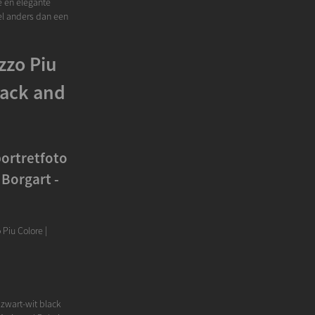
e en elegante
eel anders dan een
zzo Piu
lack and
portretfoto
 Borgart -
 Piu Colore |
 zwart-wit black