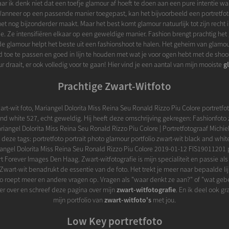
r ik denk niet dat een toefje glamour af hoeft te doen aan een pure intentie wa
anneer op een passende manier toegepast, kan het bijvoorbeeld een portretfot
et nog bijzonderder maakt. Maar het best komt glamour natuurlijk tot zijn recht
ie. Ze intensifiëren elkaar op een geweldige manier. Fashion brengt prachtig he
e glamour helpt het beste uit een fashionshoot te halen. Het geheim van glamour
 toe te passen en goed in lijn te houden met wat je voor ogen hebt met de shoot
 draait, er ook volledig voor te gaan! Hier vind je een aantal van mijn mooiste
g
Prachtige Zwart-Witfoto
art-wit foto, Mariangel Dolorita Miss Reina Seu Ronald Rizzo Piu Colore portretfot
and white 527, echt geweldig. Hij heeft deze omschrijving gekregen: Fashionfoto 
ariangel Dolorita Miss Reina Seu Ronald Rizzo Piu Colore | Portretfotograaf Michiel
deze tags: portretfoto portrait photo glamour portfolio zwart-wit black and white
iangel Dolorita Miss Reina Seu Ronald Rizzo Piu Colore 2019-01-12 FIS19011201 p
rt Forever Images Den Haag. Zwart-witfotografie is mijn specialiteit en passie als
. Zwart-wit benadrukt de essentie van de foto. Het trekt je meer naar bepaalde l
oto roept meer en andere vragen op. Vragen als "waar denkt ze aan?" of "wat gebeur
eer over en schreef deze pagina over mijn
zwart-witfotografie
. En ik deel ook g
mijn portfolio van
zwart-witfoto's
met jou.
Low Key portretfoto