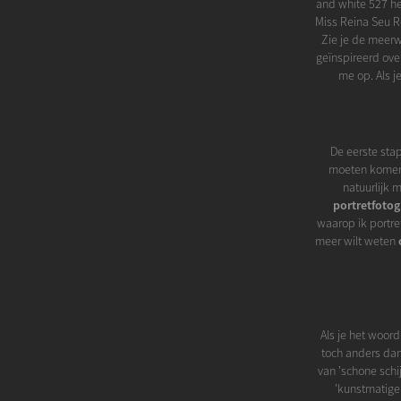
and white 527 heb
Miss Reina Seu Ro
Zie je de meerw
geïnspireerd ove
me op. Als 
De eerste stap
moeten komen t
natuurlijk m
portretfotog
waarop ik portret
meer wilt weten
Als je het woord
toch anders dan 
van 'schone schij
'kunstmatige 