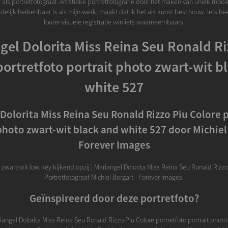
 als portretfotograaf. Artistieke portretfotografie door het maken van uniek mooi
uidelijk herkenbaar is als mijn werk, maakt dat ik het als kunst beschouw. Iets h
louter visuele registratie van iets waarneembaars.
gel Dolorita Miss Reina Seu Ronald Ri
portretfoto portrait photo zwart-wit b
white 527
Dolorita Miss Reina Seu Ronald Rizzo Piu Colore 
photo zwart-wit black and white 527 door Michiel
Forever Images
zwart-wit low key kijkend opzij | Mariangel Dolorita Miss Reina Seu Ronald Rizzo
Portretfotograaf Michiel Borgart - Forever Images.
Geïnspireerd door deze portretfoto?
iangel Dolorita Miss Reina Seu Ronald Rizzo Piu Colore portretfoto portrait photo