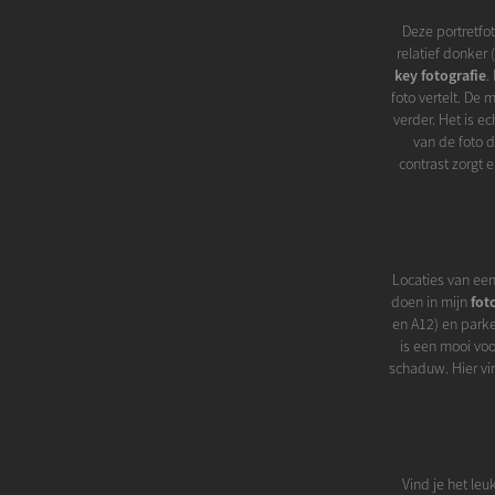
Deze portretfot
relatief donker
key fotografie
.
foto vertelt. De 
verder. Het is ec
van de foto d
contrast zorgt 
Locaties van een
doen in mijn
fot
en A12) en parke
is een mooi voo
schaduw. Hier vi
Vind je het leu