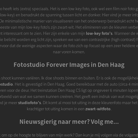
o heeft iets (extra) speciaals. Het is een low key foto, ook wel een film noir foto
 (low-key) en benadrukt de spanning tussen licht en donker. Hier vind je meer in
 De minimalistische manier van visualiseren van het onderwerp benadrukt echt h
meeste van mijn low-key foto's zijn zwart-wit. Het elimineren van de kleuren verb
ht interessant om te zien. Hier zijn enkele van mijn
low-key foto's
. Wanneer de 
ie belicht worden erg licht zijn, spreken we van een contrastrijke (high contrast) 
ervoor dat de weinige aspecten waar de foto zich op focust op een zeer heldere 
naar voren komen.
Fotostudio Forever Images in Den Haag
 shoot kunnen variëren. Ik doe shoots binnen en buiten. Er is ook de mogelijkhe
ostudio
. Het is gevestigd in Den Haag. Goed bereikbaar met de auto (circa 4 mi
ren voor de deur. Het treinstation Den Haag CS ligt op ongeveer 6 minuten lopen
rbeeld van wat we samen kunnen creëren. Het geeft een indruk van wat mogelijk
nd je meer
studiofoto's
. Dit komt al mooi tot uiting in deze kleurenfoto maar het
krachtiger tot uiting komen in een
zwart-witfoto
.
Nieuwsgierig naar meer? Volg me...
k om op de hoogte te blijven van mijn werk? Dan kun je mij volgen via de volgen