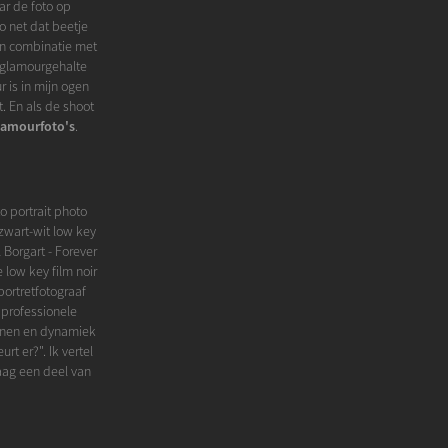
ar de foto op
o net dat beetje
 in combinatie met
t glamourgehalte
 is in mijn ogen
. En als de shoot
lamourfoto's
.
o portrait photo
zwart-wit low key
 Borgart - Forever
 low key film noir
ortretfotograaf
 professionele
ijnen en dynamiek
t er?". Ik vertel
raag een deel van