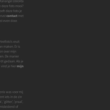
Mariangel Dolorita
je deze foto mooi?
eft deze foto je
erust
contact
met
ust even door.
retfoto's eruit
an maken. Er is
den over mijn
ken. De manier
rdt gedaan. Als je
 vind je hier
mijn
enis was voor mij
nt iets in de zin
glitter', 'praal',
 misleidend of