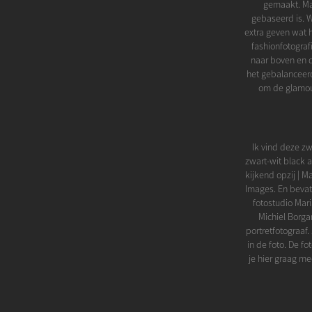
gemaakt. Maa
gebaseerd is. W
extra geven wat h
fashionfotograf
naar boven en d
het gebalanceerd
om de glamour
Ik vind deze zw
zwart-wit black 
kijkend opzij | M
Images. En bevat 
fotostudio Mar
Michiel Borga
portretfotograaf
in de foto. De f
je hier graag m