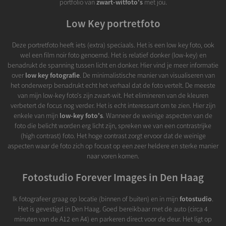
portfolio van
zwart-witfoto's
met jou.
Low Key portretfoto
Deze portretfoto heeft iets (extra) speciaals. Het is een low key foto, ook
wel een film noir foto genoemd. Het is relatief donker (low-key) en
benadrukt de spanning tussen licht en donker. Hier vind je meer informatie
over
low key fotografie
. De minimalistische manier van visualiseren van
het onderwerp benadrukt echt het verhaal dat de foto vertelt. De meeste
van mijn low-key foto's zijn zwart-wit. Het elimineren van de kleuren
verbetert de focus nog verder. Het is echt interessant om te zien. Hier zijn
enkele van mijn
low-key foto's
. Wanneer de weinige aspecten van de
foto die belicht worden erg licht zijn, spreken we van een contrastrijke
(high contrast) foto. Het hoge contrast zorgt ervoor dat de weinige
aspecten waar de foto zich op focust op een zeer heldere en sterke manier
naar voren komen.
Fotostudio Forever Images in Den Haag
Ik fotografeer graag op locatie (binnen of buiten) en in mijn
fotostudio
.
Het is gevestigd in Den Haag. Goed bereikbaar met de auto (circa 4
minuten van de A12 en A4) en parkeren direct voor de deur. Het ligt op