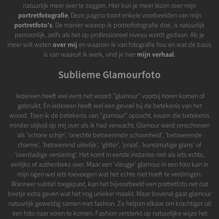
natuurlijk meer over te zeggen. Hier kun je meer lezen over mijn
portretfotografie
. Deze pagina toont enkele voorbeelden van mijn
portretfoto's
. De manier waarop ik portretfotografie doe, is natuurlijk
persoonlijk, zelfs als het op professioneel niveau wordt gedaan. Als je
meer wilt weten
over mij
en waarom ik van fotografie hou en wat de basis
is van waaruit ik werk, vind je hier
mijn verhaal
.
Sublieme Glamourfoto
Iedereen heeft wel eens het woord "glamour" voorbij horen komen of
gebruikt. En iedereen heeft wel een gevoel bij de betekenis van het
woord. Toen ik de betekenis van "glamour" opzocht, kwam die betekenis
minder stijlvol op mij over als ik had verwacht. Glamour werd omschreven
als 'schone schijn', 'onechte betoverende schoonheid', 'betoverende
charme', 'betoverend uiterlijk', 'glitter', 'praal', 'kunstmatige glans' of
'overdadige versiering'. Het komt in eerste instantie niet als iets echts,
eerlijks of authentieks over. Maar een 'vleugje' glamour in een foto kan in
mijn ogen wel iets toevoegen wat het echte niet hoeft te verdringen.
Wanneer subtiel toegepast, kan het bijvoorbeeld een portretfoto net dat
beetje extra geven wat het nog unieker maakt. Maar bovenal gaat glamour
natuurlijk geweldig samen met fashion. Ze helpen elkaar om krachtiger uit
een foto naar voren te komen. Fashion versterkt op natuurlijke wijze het