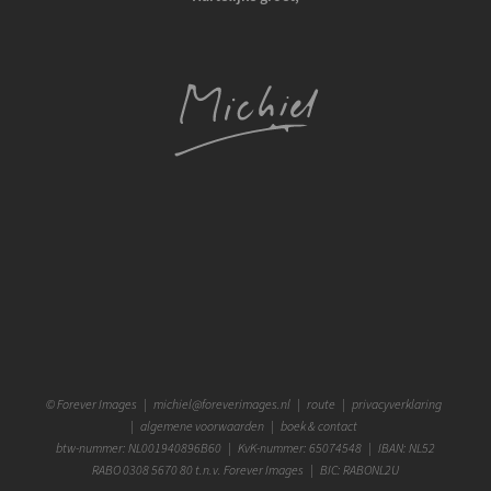
©
Forever Images
|
michiel@foreverimages.nl
|
route
|
privacyverklaring
|
algemene voorwaarden
|
boek & contact
btw-nummer: NL001940896B60 | KvK-nummer: 65074548 | IBAN: NL52
RABO 0308 5670 80 t.n.v. Forever Images | BIC: RABONL2U