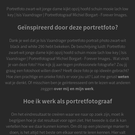
Portretfoto zwart-wit jonge dame kijkt opzij hoofd schuin mooie lach low
key | Isis Vaandrager | Portretfotograaf Michiel Borgart - Forever Images.
Geïnspireerd door deze portretfoto?
Dank je wel dat je Isis Vaandrager portretfoto portrait photo zwart-wit
black and white 290 hebt bekeken. De beschrijving luidt: Portretfoto
zwart-wit jonge dame kijkt opzij hoofd schuin mooie lach low key | Isis
Vaandrager | Portretfotograaf Michiel Borgart - Forever Images.. Wat vindt
je van deze foto? Hoe kijk jij aan tegen professionele fotografie? Zou jij
graag een fotoshoot willen doen? Heeft deze foto je op ideeën gebracht?
Hoe zien prachtige en unieke foto's er voor jou uit? Laat me gerust
weten
wat je denkt. Of misschien ben je geïnteresseerd om te lezen wat anderen
zeggen
over mij en mijn werk
.
Hoe ik werk als portretfotograaf
Om het eindresultaat te creëren waar we naar op zoek zijn, moet ik
begrijpen hoe je dat resultaat voor ogen ziet. Het tweede is dat ik kan
vertellen hoe we daar kunnen komen. Om dit op een plezierige manier te
doen, is het altijd het beste om elkaar eerst te leren kennen. Hier valt