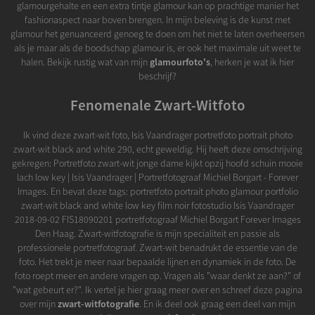
glamourgehalte en een extra tintje glamour kan op prachtige manier het
fashionaspect naar boven brengen. In mijn beleving is de kunst met
glamour het genuanceerd genoeg te doen om het niet te laten overheersen
als je maar als de boodschap glamour is, er ook het maximale uit weet te
halen. Bekijk rustig wat van mijn
glamourfoto's
, herken je wat ik hier
beschrijf?
Fenomenale Zwart-Witfoto
Ik vind deze zwart-wit foto, Isis Vaandrager portretfoto portrait photo
zwart-wit black and white 290, echt geweldig. Hij heeft deze omschrijving
gekregen: Portretfoto zwart-wit jonge dame kijkt opzij hoofd schuin mooie
lach low key | Isis Vaandrager | Portretfotograaf Michiel Borgart - Forever
Images. En bevat deze tags: portretfoto portrait photo glamour portfolio
zwart-wit black and white low key film noir fotostudio Isis Vaandrager
2018-09-02 FIS18090201 portretfotograaf Michiel Borgart Forever Images
Den Haag. Zwart-witfotografie is mijn specialiteit en passie als
professionele portretfotograaf. Zwart-wit benadrukt de essentie van de
foto. Het trekt je meer naar bepaalde lijnen en dynamiek in de foto. De
foto roept meer en andere vragen op. Vragen als "waar denkt ze aan?" of
"wat gebeurt er?". Ik vertel je hier graag meer over en schreef deze pagina
over mijn
zwart-witfotografie
. En ik deel ook graag een deel van mijn