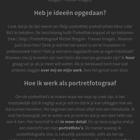
Heb je ideeën opgedaan?
Leuk dat je de tijd neemt om Strijp portretfoto portrait photo kleur color
843 te bekijken. De beschrijving luidt: Portretfoto koppel zit op betonnen
blok | Strijp | Portretfotograaf Michiel Borgart - Forever Images.. Waarom
juist deze foto? Denk je dat het het waard is om te investeren in
professionele foto's? Heb je wel eens nagedacht over je eigen fotoshoot?
Wanneer zou jij tevreden zijn over foto's die voor jou gemaakt zijn? Ik
hoor
graag van je als je meer wilt weten. Als je benieuwd bent naar wat
anderen zeggen
over mij en mijn werk
, lees het gerust even door.
Hoe ik werk als portretfotograaf
Om de portretfoto's te maken waar we naar op zoek zijn, is het
noodzakelijk dat ik begrijp wat je wilt en dat ik je kan uitleggen hoe we
dat kunnen bereiken. We beginnen een shoot altijd met een introductie. Ik
vind het belangrijk om te weten wie je bent en dat je een idee hebt van
wie ik ben. Hier beschrijf ik dit
in meer detail
. En op deze pagina vind je
een overzicht van mijn
portretfoto's
. De manier waarop ik
portretfotografie doe, is natuurlijk persoonlijk, zelfs als het op