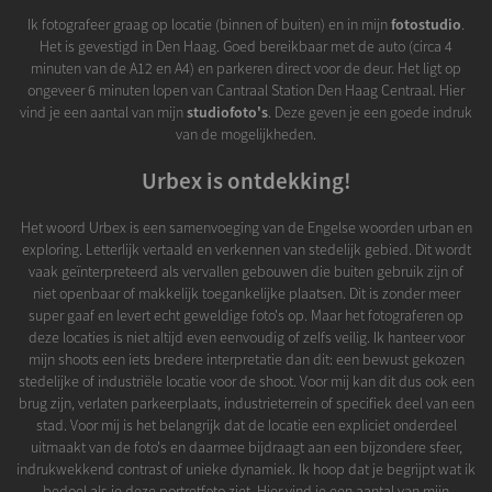
Ik fotografeer graag op locatie (binnen of buiten) en in mijn
fotostudio
.
Het is gevestigd in Den Haag. Goed bereikbaar met de auto (circa 4
minuten van de A12 en A4) en parkeren direct voor de deur. Het ligt op
ongeveer 6 minuten lopen van Cantraal Station Den Haag Centraal. Hier
vind je een aantal van mijn
studiofoto's
. Deze geven je een goede indruk
van de mogelijkheden.
Urbex is ontdekking!
Het woord Urbex is een samenvoeging van de Engelse woorden urban en
exploring. Letterlijk vertaald en verkennen van stedelijk gebied. Dit wordt
vaak geïnterpreteerd als vervallen gebouwen die buiten gebruik zijn of
niet openbaar of makkelijk toegankelijke plaatsen. Dit is zonder meer
super gaaf en levert echt geweldige foto's op. Maar het fotograferen op
deze locaties is niet altijd even eenvoudig of zelfs veilig. Ik hanteer voor
mijn shoots een iets bredere interpretatie dan dit: een bewust gekozen
stedelijke of industriële locatie voor de shoot. Voor mij kan dit dus ook een
brug zijn, verlaten parkeerplaats, industrieterrein of specifiek deel van een
stad. Voor mij is het belangrijk dat de locatie een expliciet onderdeel
uitmaakt van de foto's en daarmee bijdraagt aan een bijzondere sfeer,
indrukwekkend contrast of unieke dynamiek. Ik hoop dat je begrijpt wat ik
bedoel als je deze portretfoto ziet. Hier vind je een aantal van mijn