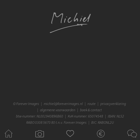
©
Forever Images
|
michiel@foreverimages.nl
|
route
|
privacyverklaring
|
algemene voorwaarden
|
boek & contact
btw-nummer: NL001940896B60 | KvK-nummer: 65074548 | IBAN: NL52
RABO 0308 5670 80 t.n.v. Forever Images | BIC: RABONL2U