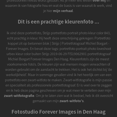
professioneel niveau wordt gedaan. Als je meer wilt weten
over mij
en
waarom ik van fotografie hou en wat de basis is van waaruit ik werk, vind
je hier
mijn verhaal
.
Dit is een prachtige kleurenfoto ...
Ik vind deze portretfoto, Strijp portretfoto portrait photo kleur color 843,
echt prachtig in kleur. Hij heeft deze omschrijving gekregen: Portretfoto
koppel zit op betonnen blok | Strijp | Portretfotograaf Michiel Borgart -
Forever Images. En bevat deze tags: portretfoto portrait photo loveshoot
urbex kleur color buiten Strijp 2019-06-29 FIS19062901 portretfotograaf
Michiel Borgart Forever Images Den Haag. Kleurenfoto's zijn de meest
voorkomende foto's. De kleuren zijn wat mensen mogen verwachten of
worden gebruikt om de aandacht te trekken. Het is ook het dichtst bij 'de
werkelijkheid'. Maar in sommige gevallen vind ik het heerlijk om van een
portretfoto een zwart-witfoto te maken. Zwart-witfotografie is mijn passie
en specialiteit als professionele portretfotograaf. Er is veel over te zeggen
en ik heb deze pagina geschreven om je wat meer te vertellen over mijn
zwart-witfotografie
. Om je te laten zien wat ik bedoel, heb ik dit overzicht
gemaakt van mijn
zwart-witfoto's
.
Fotostudio Forever Images in Den Haag