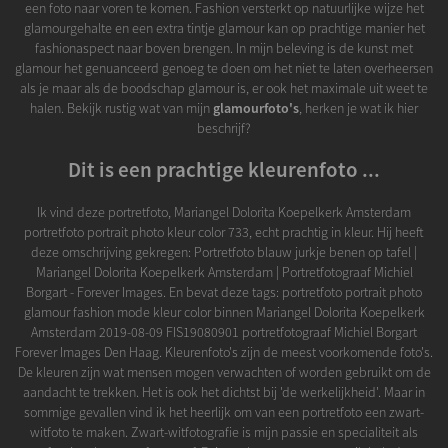
een foto naar voren te komen. Fashion versterkt op natuurlijke wijze het
glamourgehalte en een extra tintje glamour kan op prachtige manier het
fashionaspect naar boven brengen. In mijn beleving is de kunst met
glamour het genuanceerd genoeg te doen om het niet te laten overheersen
als je maar als de boodschap glamour is, er ook het maximale uit weet te
halen. Bekijk rustig wat van mijn
glamourfoto's
, herken je wat ik hier
beschrijf?
Dit is een prachtige kleurenfoto ...
Ik vind deze portretfoto, Mariangel Dolorita Koepelkerk Amsterdam
portretfoto portrait photo kleur color 733, echt prachtig in kleur. Hij heeft
deze omschrijving gekregen: Portretfoto blauw jurkje benen op tafel |
Mariangel Dolorita Koepelkerk Amsterdam | Portretfotograaf Michiel
Borgart - Forever Images. En bevat deze tags: portretfoto portrait photo
glamour fashion mode kleur color binnen Mariangel Dolorita Koepelkerk
Amsterdam 2019-08-09 FIS19080901 portretfotograaf Michiel Borgart
Forever Images Den Haag. Kleurenfoto's zijn de meest voorkomende foto's.
De kleuren zijn wat mensen mogen verwachten of worden gebruikt om de
aandacht te trekken. Het is ook het dichtst bij 'de werkelijkheid'. Maar in
sommige gevallen vind ik het heerlijk om van een portretfoto een zwart-
witfoto te maken. Zwart-witfotografie is mijn passie en specialiteit als