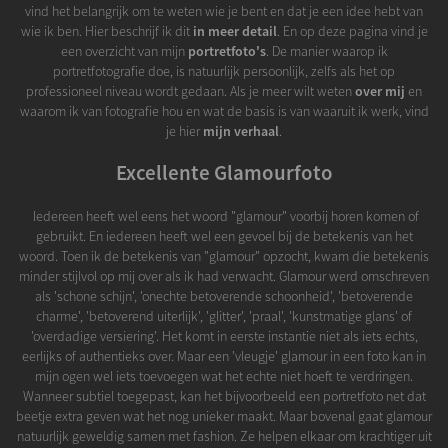
vind het belangrijk om te weten wie je bent en dat je een idee hebt van
wie ik ben. Hier beschrijf ik dit
in meer detail
. En op deze pagina vind je
een overzicht van mijn
portretfoto's
. De manier waarop ik
portretfotografie doe, is natuurlijk persoonlijk, zelfs als het op
professioneel niveau wordt gedaan. Als je meer wilt weten
over mij
en
waarom ik van fotografie hou en wat de basis is van waaruit ik werk, vind
je hier
mijn verhaal
.
Excellente Glamourfoto
Iedereen heeft wel eens het woord "glamour" voorbij horen komen of
gebruikt. En iedereen heeft wel een gevoel bij de betekenis van het
woord. Toen ik de betekenis van "glamour" opzocht, kwam die betekenis
minder stijlvol op mij over als ik had verwacht. Glamour werd omschreven
als 'schone schijn', 'onechte betoverende schoonheid', 'betoverende
charme', 'betoverend uiterlijk', 'glitter', 'praal', 'kunstmatige glans' of
'overdadige versiering'. Het komt in eerste instantie niet als iets echts,
eerlijks of authentieks over. Maar een 'vleugje' glamour in een foto kan in
mijn ogen wel iets toevoegen wat het echte niet hoeft te verdringen.
Wanneer subtiel toegepast, kan het bijvoorbeeld een portretfoto net dat
beetje extra geven wat het nog unieker maakt. Maar bovenal gaat glamour
natuurlijk geweldig samen met fashion. Ze helpen elkaar om krachtiger uit