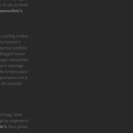
. En als de shoot
lamourfoto's
.
 prachtig in kleur.
ita Haarlem |
glamour portfolio
Borgart Forever
 mogen verwachten
Maar in sommige
ie is mijn passie
a geschreven om je
 dit overzicht
Den Haag. Goed
igt op ongeveer 6
to's
. Deze geven