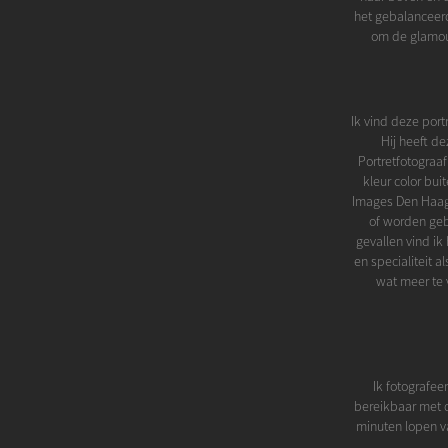
het gebalanceerd
om de glamour
Ik vind deze portr
Hij heeft de
Portretfotograaf
kleur color bu
Images Den Haag.
of worden gebr
gevallen vind ik
en specialiteit a
wat meer te 
Ik fotografee
bereikbaar met d
minuten lopen va