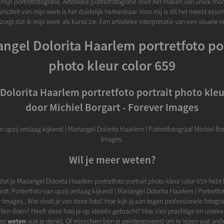
ijn portretfotografie. Artistieke portretfotografie door het maken van uniek mo
uniciteit van mijn werk is het duidelijk herkenbaar. Voor mij is dit het meest esse
zorgt dat ik mijn werk als kunst zie. Een artistieke interpretatie van een visuele e
angel Dolorita Haarlem portretfoto por
photo kleur color 659
Dolorita Haarlem portretfoto portrait photo kleu
door Michiel Borgart - Forever Images
an opzij omlaag kijkend | Mariangel Dolorita Haarlem | Portretfotograaf Michiel Bor
Images.
Wil je meer weten?
dat je Mariangel Dolorita Haarlem portretfoto portrait photo kleur color 659 heb
uidt: Portretfoto van opzij omlaag kijkend | Mariangel Dolorita Haarlem | Portretfo
r Images.. Wat vindt je van deze foto? Hoe kijk jij aan tegen professionele fotograf
llen doen? Heeft deze foto je op ideeën gebracht? Hoe zien prachtige en unieke f
ust
weten
wat je denkt. Of misschien ben je geïnteresseerd om te lezen wat an