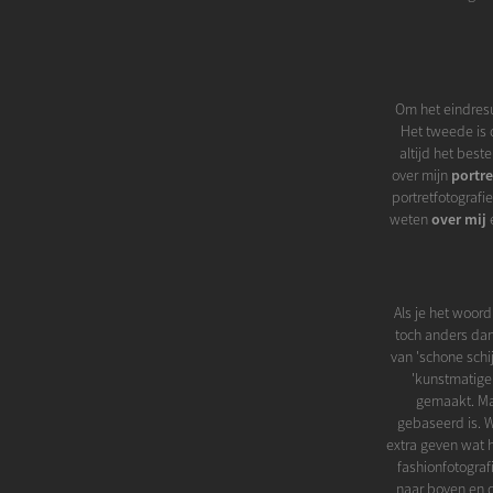
Om het eindresul
Het tweede is 
altijd het best
over mijn
portre
portretfotografie
weten
over mij
e
Als je het woord
toch anders dan 
van 'schone schij
'kunstmatige 
gemaakt. Maa
gebaseerd is. W
extra geven wat h
fashionfotograf
naar boven en d