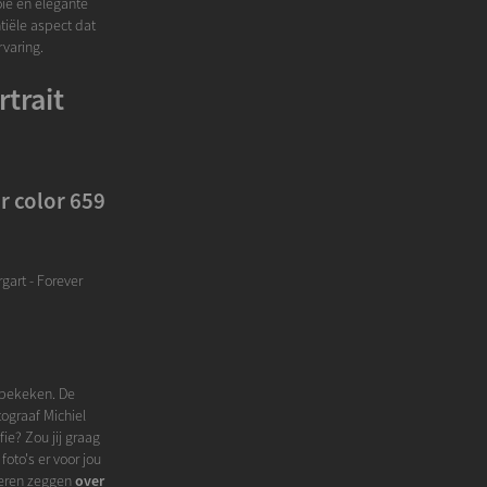
oie en elegante
ntiële aspect dat
rvaring.
trait
r color 659
gart - Forever
t bekeken. De
tograaf Michiel
ie? Zou jij graag
oto's er voor jou
deren zeggen
over