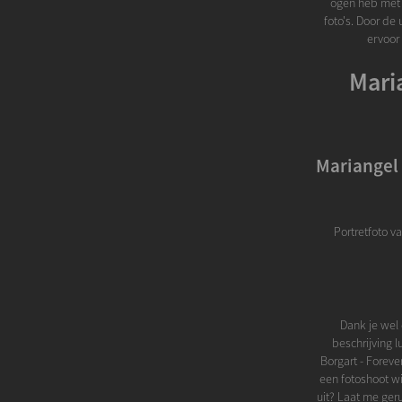
ogen heb met m
foto's. Door de 
ervoor 
Mari
Mariangel 
Portretfoto v
Dank je wel 
beschrijving l
Borgart - Foreve
een fotoshoot wi
uit? Laat me ger