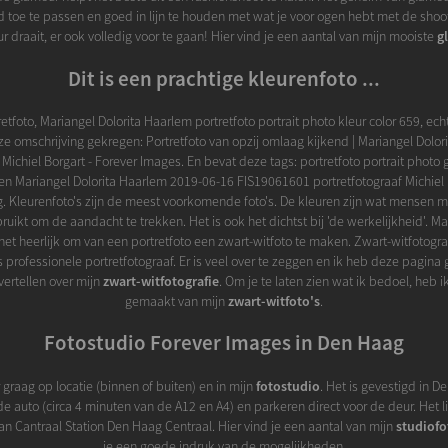
 toe te passen en goed in lijn te houden met wat je voor ogen hebt met de shoot
 draait, er ook volledig voor te gaan! Hier vind je een aantal van mijn mooiste
g
Dit is een prachtige kleurenfoto ...
etfoto, Mariangel Dolorita Haarlem portretfoto portrait photo kleur color 659, echt
ze omschrijving gekregen: Portretfoto van opzij omlaag kijkend | Mariangel Dolor
 Michiel Borgart - Forever Images. En bevat deze tags: portretfoto portrait photo 
iten Mariangel Dolorita Haarlem 2019-06-16 FIS19061601 portretfotograaf Michiel 
 Kleurenfoto's zijn de meest voorkomende foto's. De kleuren zijn wat mensen
uikt om de aandacht te trekken. Het is ook het dichtst bij 'de werkelijkheid'. 
 het heerlijk om van een portretfoto een zwart-witfoto te maken. Zwart-witfotograf
ls professionele portretfotograaf. Er is veel over te zeggen en ik heb deze pagin
vertellen over mijn
zwart-witfotografie
. Om je te laten zien wat ik bedoel, heb ik
gemaakt van mijn
zwart-witfoto's
.
Fotostudio Forever Images in Den Haag
r graag op locatie (binnen of buiten) en in mijn
fotostudio
. Het is gevestigd in 
e auto (circa 4 minuten van de A12 en A4) en parkeren direct voor de deur. Het l
n Cantraal Station Den Haag Centraal. Hier vind je een aantal van mijn
studiofo
je een goede indruk van de mogelijkheden.