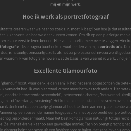
mij en mijn werk
.
Hoe ik werk als portretfotograaf
taat te creëren waar we naar op zoek zijn, moet ik begrijpen hoe je dat resultaa
dat ik kan vertellen hoe we daar kunnen komen. Om dit op een plezierige manier 
e om elkaar eerst te leren kennen. Hier valt natuurlijk meer over te zeggen. Hier k
tfotografie
. Deze pagina toont enkele voorbeelden van mijn
portretfoto's
. De 
 doe, is natuurlijk persoonlijk, zelfs als het op professioneel niveau wordt gedaan
n waarom ik van fotografie hou en wat de basis is van waaruit ik werk, vind je h
Excellente Glamourfoto
 "glamour" hoort, waar denk je dan aan? Ik heb het eens opgezocht en de betek
ik verwacht had. Ik was niet totaal verrast maar het was toch anders. Het beteke
n', 'onechte betoverende schoonheid', 'betoverende charme', 'betoverend uiterlijk', '
glans' of 'overdadige versiering'. Het komt in eerste instantie misschien over als
r ik denk niet dat een toefje glamour af hoeft te doen aan een pure intentie wa
anneer op een passende manier toegepast, kan het bijvoorbeeld een portretfot
et nog bijzonderder maakt. Maar het best komt glamour natuurlijk tot zijn recht
ie. Ze intensifiëren elkaar op een geweldige manier. Fashion brengt prachtig he
e glamour helpt het beste uit een fashionshoot te halen. Het geheim van glamour