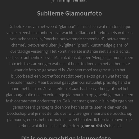
je hier
mijn verhaal
.
Sublieme Glamourfoto
De betekenis van het woord "glamour" is misschien wat minder chique
van je in eerste instantie zou verwachten. Glamour betekent iets in de zin
van 'schone schijn', 'onechte betoverende schoonheid', 'betoverende
charme', 'betoverend uiterlijk', 'glitter', 'praal', 'kunstmatige glans' of
'overdadige versiering'. Het komt in eerste instantie niet als iets echts,
eerlijks of authentieks over. Maar ik denk dat een 'vleugje' glamour in een
foto iets toe kan voegen wat niet af hoeft te doen aan het authentieke
waar de foto op gebaseerd is. Wanneer mooi toegepast, kan het
bijvoorbeeld een portretfoto net dat beetje extra geven wat het nog
specialer maakt. Maar bovenal gaat glamour natuurlijk prachtig hand in
hand met fashion. Ze versterken elkaar. Fashion verhoogt al snel het
glamourgehalte en een extra tintje glamour kan op geweldige manier een
fashionstatement onderstrepen. De kunst met glamour is in mijn ogen het
genuanceerd genoeg te doen om het niet af te laten leiden van de
boodschap wat je met de foto over wilt brengen maar als de boodschap
glamour is, er ook het maximale uit weet te halen. Ik ben benieuwd of je
herkent wat ik hier schrijf als je deze
glamourfoto's
bekijkt.
Dit is een prachtige kleurenfoto ...