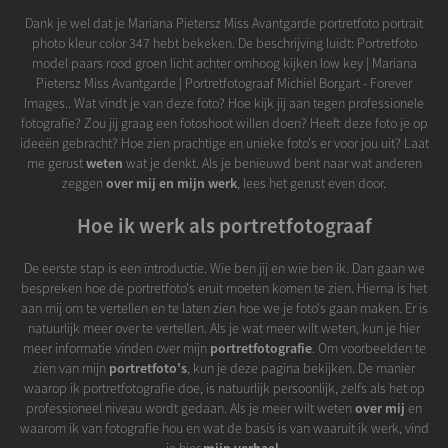
Dank je wel dat je Mariana Pietersz Miss Avantgarde portretfoto portrait
photo kleur color 347 hebt bekeken. De beschrijving luidt: Portretfoto
model paars rood groen licht achter omhoog kijken low key | Mariana
Pietersz Miss Avantgarde | Portretfotograaf Michiel Borgart - Forever
Images.. Wat vindt je van deze foto? Hoe kijk jij aan tegen professionele
fotografie? Zou jij graag een fotoshoot willen doen? Heeft deze foto je op
ideeën gebracht? Hoe zien prachtige en unieke foto's er voor jou uit? Laat
me gerust
weten
wat je denkt. Als je benieuwd bent naar wat anderen
zeggen
over mij en mijn werk
, lees het gerust even door.
Hoe ik werk als portretfotograaf
De eerste stap is een introductie. Wie ben jij en wie ben ik. Dan gaan we
bespreken hoe de portretfoto's eruit moeten komen te zien. Hierna is het
aan mij om te vertellen en te laten zien hoe we je foto's gaan maken. Er is
natuurlijk meer over te vertellen. Als je wat meer wilt weten, kun je hier
meer informatie vinden over mijn
portretfotografie
. Om voorbeelden te
zien van mijn
portretfoto's
, kun je deze pagina bekijken. De manier
waarop ik portretfotografie doe, is natuurlijk persoonlijk, zelfs als het op
professioneel niveau wordt gedaan. Als je meer wilt weten
over mij
en
waarom ik van fotografie hou en wat de basis is van waaruit ik werk, vind