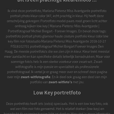
Ik vind deze portretfoto, Mariana Pietersz Miss Avantgarde portretfoto
portrait photo kleur color 347, echt prachtig in kleur. Hij heeft deze
omschrijving gekregen: Portretfoto model paars rood groen licht achter
omhoog kijken low key | Mariana Pietersz Miss Avantgarde |
Portretfotograaf Michiel Borgart - Forever Images. En bevat deze tags:
portretfoto portrait photo glamour haute couture portfolio kleur color low
key film noir fotostudio Mariana Pietersz Miss Avantgarde 2018-10-27
FIS18102701 portretfotograaf Michiel Borgart Forever Images Den
Haag. De meeste portretfoto's die we zien zijn in kleur. Kleur trekt meestal
meer aandacht en kan specifieke details letterlijk benadrukken. Maar voor
sommige foto's heb ik een sterke voorkeur voor zwart-wit. Zwart-
witfotografie is mijn passie en specialiteit als professionele
portretfotograaf. Ik vertel je er graag meer over en schreef deze pagina
over mijn
zwart-witfotografie
. En ik deel ook graag een deel van mijn
portfolio van
zwart-witfoto's
met jou.
Low Key portretfoto
Deze portretfoto heeft iets (extra) speciaals. Het is een low key foto, ook
wel een film noir foto genoemd. Het is relatief donker (low-key) en
benadrukt de spanning tussen licht en donker. Hier vind je meer informatie