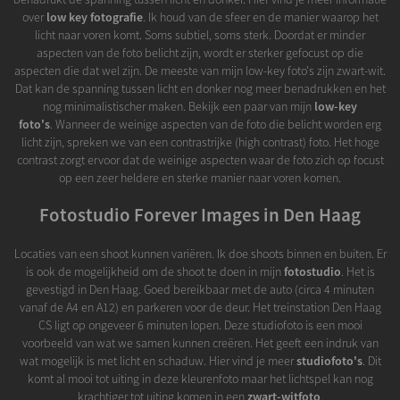
over
low key fotografie
. Ik houd van de sfeer en de manier waarop het
licht naar voren komt. Soms subtiel, soms sterk. Doordat er minder
aspecten van de foto belicht zijn, wordt er sterker gefocust op die
aspecten die dat wel zijn. De meeste van mijn low-key foto's zijn zwart-wit.
Dat kan de spanning tussen licht en donker nog meer benadrukken en het
nog minimalistischer maken. Bekijk een paar van mijn
low-key
foto's
. Wanneer de weinige aspecten van de foto die belicht worden erg
licht zijn, spreken we van een contrastrijke (high contrast) foto. Het hoge
contrast zorgt ervoor dat de weinige aspecten waar de foto zich op focust
op een zeer heldere en sterke manier naar voren komen.
Fotostudio Forever Images in Den Haag
Locaties van een shoot kunnen variëren. Ik doe shoots binnen en buiten. Er
is ook de mogelijkheid om de shoot te doen in mijn
fotostudio
. Het is
gevestigd in Den Haag. Goed bereikbaar met de auto (circa 4 minuten
vanaf de A4 en A12) en parkeren voor de deur. Het treinstation Den Haag
CS ligt op ongeveer 6 minuten lopen. Deze studiofoto is een mooi
voorbeeld van wat we samen kunnen creëren. Het geeft een indruk van
wat mogelijk is met licht en schaduw. Hier vind je meer
studiofoto's
. Dit
komt al mooi tot uiting in deze kleurenfoto maar het lichtspel kan nog
krachtiger tot uiting komen in een
zwart-witfoto
.