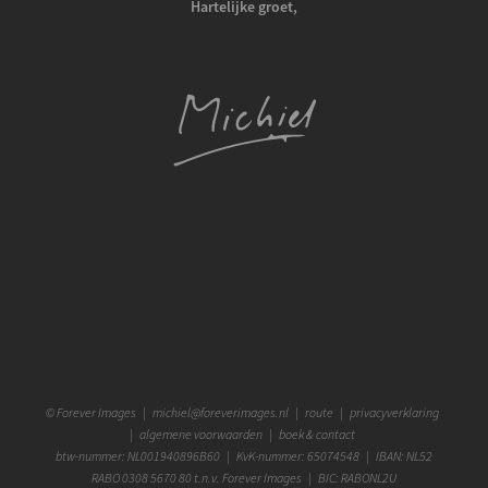
Hartelijke groet,
©
Forever Images
|
michiel@foreverimages.nl
|
route
|
privacyverklaring
|
algemene voorwaarden
|
boek & contact
btw-nummer: NL001940896B60 | KvK-nummer: 65074548 | IBAN: NL52
RABO 0308 5670 80 t.n.v. Forever Images | BIC: RABONL2U