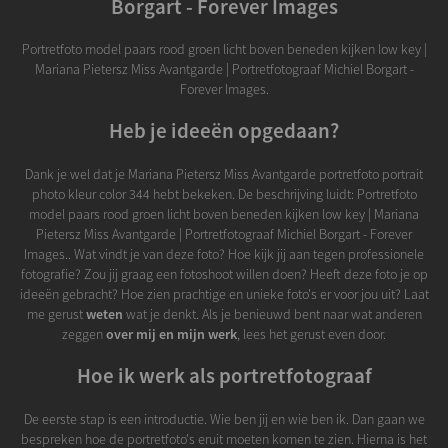
Borgart - Forever Images
Portretfoto model paars rood groen licht boven beneden kijken low key |
Mariana Pietersz Miss Avantgarde | Portretfotograaf Michiel Borgart -
Forever Images.
Heb je ideeën opgedaan?
Dank je wel dat je Mariana Pietersz Miss Avantgarde portretfoto portrait
photo kleur color 344 hebt bekeken. De beschrijving luidt: Portretfoto
model paars rood groen licht boven beneden kijken low key | Mariana
Pietersz Miss Avantgarde | Portretfotograaf Michiel Borgart - Forever
Images.. Wat vindt je van deze foto? Hoe kijk jij aan tegen professionele
fotografie? Zou jij graag een fotoshoot willen doen? Heeft deze foto je op
ideeën gebracht? Hoe zien prachtige en unieke foto's er voor jou uit? Laat
me gerust
weten
wat je denkt. Als je benieuwd bent naar wat anderen
zeggen
over mij en mijn werk
, lees het gerust even door.
Hoe ik werk als portretfotograaf
De eerste stap is een introductie. Wie ben jij en wie ben ik. Dan gaan we
bespreken hoe de portretfoto's eruit moeten komen te zien. Hierna is het