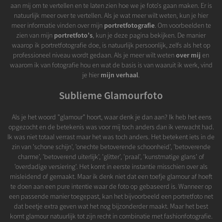
aan mij om te vertellen en te laten zien hoe we je foto's gaan maken. Er is
natuurlijk meer over te vertellen. Als je wat meer wilt weten, kun je hier
meer informatie vinden over mijn
portretfotografie
. Om voorbeelden te
zien van mijn
portretfoto's
, kun je deze pagina bekijken. De manier
waarop ik portretfotografie doe, is natuurlijk persoonlijk, zelfs als het op
professioneel niveau wordt gedaan. Als je meer wilt weten
over mij
en
waarom ik van fotografie hou en wat de basis is van waaruit ik werk, vind
je hier
mijn verhaal
.
Sublieme Glamourfoto
Als je het woord "glamour" hoort, waar denk je dan aan? Ik heb het eens
opgezocht en de betekenis was voor mij toch anders dan ik verwacht had.
Ik was niet totaal verrast maar het was toch anders. Het betekent iets in de
zin van 'schone schijn', 'onechte betoverende schoonheid', 'betoverende
charme', 'betoverend uiterlijk', 'glitter', 'praal', 'kunstmatige glans' of
'overdadige versiering'. Het komt in eerste instantie misschien over als
misleidend of gemaakt. Maar ik denk niet dat een toefje glamour af hoeft
te doen aan een pure intentie waar de foto op gebaseerd is. Wanneer op
een passende manier toegepast, kan het bijvoorbeeld een portretfoto net
dat beetje extra geven wat het nog bijzonderder maakt. Maar het best
komt glamour natuurlijk tot zijn recht in combinatie met fashionfotografie.