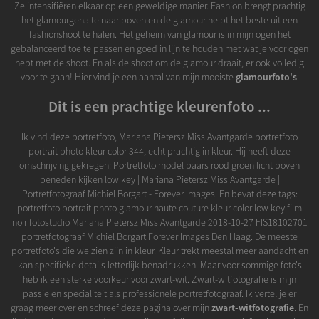
Ze intensifiëren elkaar op een geweldige manier. Fashion brengt prachtig
het glamourgehalte naar boven en de glamour helpt het beste uit een
fashionshoot te halen. Het geheim van glamour is in mijn ogen het
gebalanceerd toe te passen en goed in lijn te houden met wat je voor ogen
hebt met de shoot. En als de shoot om de glamour draait, er ook volledig
voor te gaan! Hier vind je een aantal van mijn mooiste
glamourfoto's
.
Dit is een prachtige kleurenfoto ...
Ik vind deze portretfoto, Mariana Pietersz Miss Avantgarde portretfoto
portrait photo kleur color 344, echt prachtig in kleur. Hij heeft deze
omschrijving gekregen: Portretfoto model paars rood groen licht boven
beneden kijken low key | Mariana Pietersz Miss Avantgarde |
Portretfotograaf Michiel Borgart - Forever Images. En bevat deze tags:
portretfoto portrait photo glamour haute couture kleur color low key film
noir fotostudio Mariana Pietersz Miss Avantgarde 2018-10-27 FIS18102701
portretfotograaf Michiel Borgart Forever Images Den Haag. De meeste
portretfoto's die we zien zijn in kleur. Kleur trekt meestal meer aandacht en
kan specifieke details letterlijk benadrukken. Maar voor sommige foto's
heb ik een sterke voorkeur voor zwart-wit. Zwart-witfotografie is mijn
passie en specialiteit als professionele portretfotograaf. Ik vertel je er
graag meer over en schreef deze pagina over mijn
zwart-witfotografie
. En