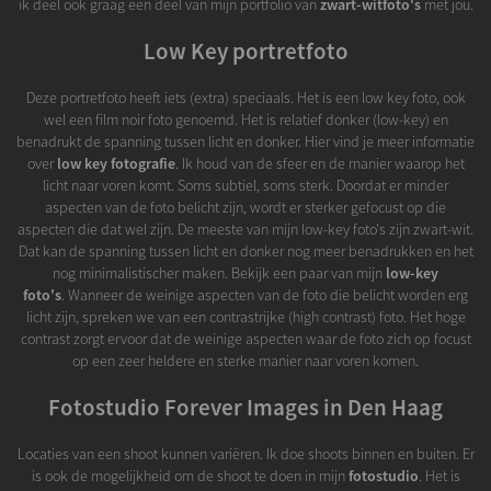
ik deel ook graag een deel van mijn portfolio van
zwart-witfoto's
met jou.
Low Key portretfoto
Deze portretfoto heeft iets (extra) speciaals. Het is een low key foto, ook
wel een film noir foto genoemd. Het is relatief donker (low-key) en
benadrukt de spanning tussen licht en donker. Hier vind je meer informatie
over
low key fotografie
. Ik houd van de sfeer en de manier waarop het
licht naar voren komt. Soms subtiel, soms sterk. Doordat er minder
aspecten van de foto belicht zijn, wordt er sterker gefocust op die
aspecten die dat wel zijn. De meeste van mijn low-key foto's zijn zwart-wit.
Dat kan de spanning tussen licht en donker nog meer benadrukken en het
nog minimalistischer maken. Bekijk een paar van mijn
low-key
foto's
. Wanneer de weinige aspecten van de foto die belicht worden erg
licht zijn, spreken we van een contrastrijke (high contrast) foto. Het hoge
contrast zorgt ervoor dat de weinige aspecten waar de foto zich op focust
op een zeer heldere en sterke manier naar voren komen.
Fotostudio Forever Images in Den Haag
Locaties van een shoot kunnen variëren. Ik doe shoots binnen en buiten. Er
is ook de mogelijkheid om de shoot te doen in mijn
fotostudio
. Het is