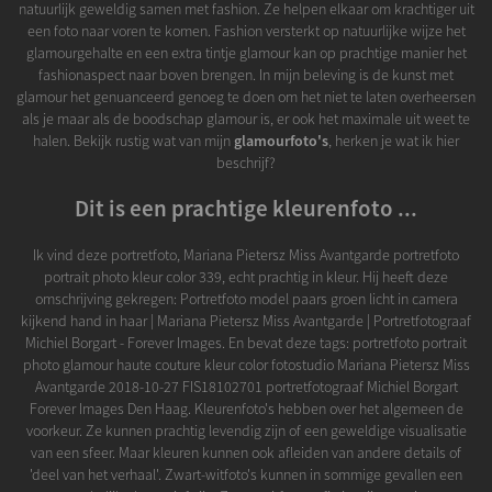
natuurlijk geweldig samen met fashion. Ze helpen elkaar om krachtiger uit
een foto naar voren te komen. Fashion versterkt op natuurlijke wijze het
glamourgehalte en een extra tintje glamour kan op prachtige manier het
fashionaspect naar boven brengen. In mijn beleving is de kunst met
glamour het genuanceerd genoeg te doen om het niet te laten overheersen
als je maar als de boodschap glamour is, er ook het maximale uit weet te
halen. Bekijk rustig wat van mijn
glamourfoto's
, herken je wat ik hier
beschrijf?
Dit is een prachtige kleurenfoto ...
Ik vind deze portretfoto, Mariana Pietersz Miss Avantgarde portretfoto
portrait photo kleur color 339, echt prachtig in kleur. Hij heeft deze
omschrijving gekregen: Portretfoto model paars groen licht in camera
kijkend hand in haar | Mariana Pietersz Miss Avantgarde | Portretfotograaf
Michiel Borgart - Forever Images. En bevat deze tags: portretfoto portrait
photo glamour haute couture kleur color fotostudio Mariana Pietersz Miss
Avantgarde 2018-10-27 FIS18102701 portretfotograaf Michiel Borgart
Forever Images Den Haag. Kleurenfoto's hebben over het algemeen de
voorkeur. Ze kunnen prachtig levendig zijn of een geweldige visualisatie
van een sfeer. Maar kleuren kunnen ook afleiden van andere details of
'deel van het verhaal'. Zwart-witfoto's kunnen in sommige gevallen een