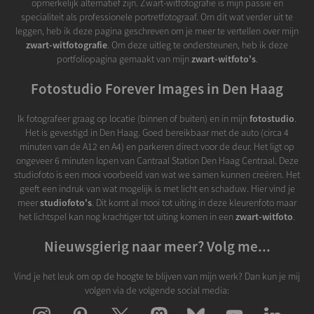
opmerkelijk alternatief zijn. Zwart-witfotografie is mijn passie en
specialiteit als professionele portretfotograaf. Om dit wat verder uit te
leggen, heb ik deze pagina geschreven om je meer te vertellen over mijn
zwart-witfotografie
. Om deze uitleg te ondersteunen, heb ik deze
portfoliopagina gemaakt van mijn
zwart-witfoto's
.
Fotostudio Forever Images in Den Haag
Ik fotografeer graag op locatie (binnen of buiten) en in mijn
fotostudio
.
Het is gevestigd in Den Haag. Goed bereikbaar met de auto (circa 4
minuten van de A12 en A4) en parkeren direct voor de deur. Het ligt op
ongeveer 6 minuten lopen van Cantraal Station Den Haag Centraal. Deze
studiofoto is een mooi voorbeeld van wat we samen kunnen creëren. Het
geeft een indruk van wat mogelijk is met licht en schaduw. Hier vind je
meer
studiofoto's
. Dit komt al mooi tot uiting in deze kleurenfoto maar
het lichtspel kan nog krachtiger tot uiting komen in een
zwart-witfoto
.
Nieuwsgierig naar meer? Volg me...
Vind je het leuk om op de hoogte te blijven van mijn werk? Dan kun je mij
volgen via de volgende social media: