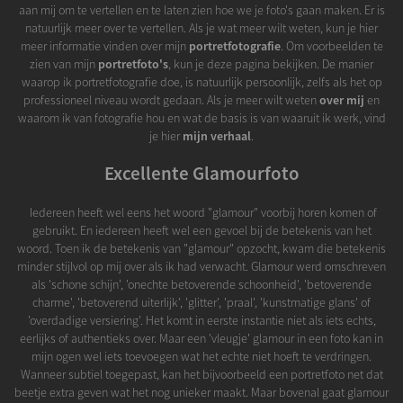
aan mij om te vertellen en te laten zien hoe we je foto's gaan maken. Er is
natuurlijk meer over te vertellen. Als je wat meer wilt weten, kun je hier
meer informatie vinden over mijn
portretfotografie
. Om voorbeelden te
zien van mijn
portretfoto's
, kun je deze pagina bekijken. De manier
waarop ik portretfotografie doe, is natuurlijk persoonlijk, zelfs als het op
professioneel niveau wordt gedaan. Als je meer wilt weten
over mij
en
waarom ik van fotografie hou en wat de basis is van waaruit ik werk, vind
je hier
mijn verhaal
.
Excellente Glamourfoto
Iedereen heeft wel eens het woord "glamour" voorbij horen komen of
gebruikt. En iedereen heeft wel een gevoel bij de betekenis van het
woord. Toen ik de betekenis van "glamour" opzocht, kwam die betekenis
minder stijlvol op mij over als ik had verwacht. Glamour werd omschreven
als 'schone schijn', 'onechte betoverende schoonheid', 'betoverende
charme', 'betoverend uiterlijk', 'glitter', 'praal', 'kunstmatige glans' of
'overdadige versiering'. Het komt in eerste instantie niet als iets echts,
eerlijks of authentieks over. Maar een 'vleugje' glamour in een foto kan in
mijn ogen wel iets toevoegen wat het echte niet hoeft te verdringen.
Wanneer subtiel toegepast, kan het bijvoorbeeld een portretfoto net dat
beetje extra geven wat het nog unieker maakt. Maar bovenal gaat glamour