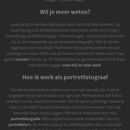
Wil je meer weten?
Leuk dat je kinderfoto child photo kleur color 828 hebt bekeken. De
beschrijving luidt: Kinderfoto strand verschuilen achter een schelp |
Portretfotograaf Michiel Borgart - Forever Images.. Vind je deze foto mooi?
Zie je de meerwaarde van professionele fotografie? Heb je ideeën
opgedaan voor een shoot? Heeft deze foto je geïnspireerd over wat
prachtige en unieke foto's voor jou kunnen betekenen? Neem neem dan
gerust
contact
met me op. Of misschien ben je geïnteresseerd om te lezen
wat anderen zeggen
over mij en mijn werk
.
Hoe ik werk als portretfotograaf
Om het eindresultaat te creëren waar we naar op zoek zijn, moet ik
begrijpen hoe je dat resultaat voor ogen ziet. Het tweede is dat ik kan
vertellen hoe we daar kunnen komen. Om dit op een plezierige manier te
doen, is het altijd het beste om elkaar eerst te leren kennen. Hier valt
natuurlijk meer over te zeggen. Hier kun je meer lezen over mijn
portretfotografie
. Deze pagina toont enkele voorbeelden van mijn
portretfoto's
. De manier waarop ik portretfotografie doe, is natuurlijk