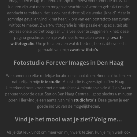
Images Den Haag. Kleurenfoto's zijn de meest voorkomende foto's. De
kleuren zijn wat mensen mogen verwachten of worden gebruikt om de
aandacht te trekken. Het is ook het dichtst bij 'de werkelijkheid'. Maar in
sommige gevallen vind ik het heerlijk om van een portretfoto een zwart-
witfoto te maken. Zwart-witfotografie is mijn passie en specialiteit als
professionele portretfotograaf. Er is veel over te zeggen en ik heb deze
pagina geschreven om je wat meer te vertellen over mijn
zwart-
witfotografie
. Om je te laten zien wat ik bedoel, heb ik dit overzicht
gemaakt van mijn
zwart-witfoto's
.
Fotostudio Forever Images in Den Haag
We kunnen op elke redelijke locatie een shoot doen. Binnen of buiten. En
natuurlijk in mijn
fotostudio
. Mijn studio is gevestigd in Den Haag.
Uitstekend bereikbaar met de auto (circa 4 minuten van de A12 en A4) en
parkeren voor de deur. Station Den Haag Centraal ligt op slechts 6 minuten
lopen. Hier vind je een aantal van mijn
studiofoto's
. Deze geven je een
goede indruk van de mogelijkheden.
Vind je het mooi wat je ziet? Volg me...
Als je dat leuk vindt om meer van mijn werk te zien, kun je mijn werk ook