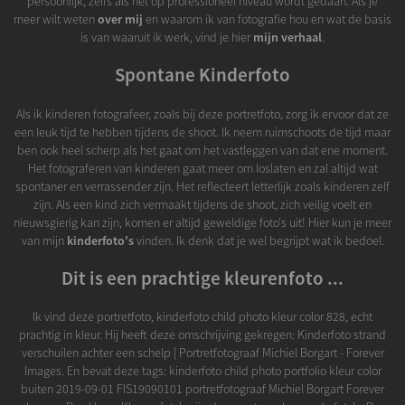
persoonlijk, zelfs als het op professioneel niveau wordt gedaan. Als je
meer wilt weten
over mij
en waarom ik van fotografie hou en wat de basis
is van waaruit ik werk, vind je hier
mijn verhaal
.
Spontane Kinderfoto
Als ik kinderen fotografeer, zoals bij deze portretfoto, zorg ik ervoor dat ze
een leuk tijd te hebben tijdens de shoot. Ik neem ruimschoots de tijd maar
ben ook heel scherp als het gaat om het vastleggen van dat ene moment.
Het fotograferen van kinderen gaat meer om loslaten en zal altijd wat
spontaner en verrassender zijn. Het reflecteert letterlijk zoals kinderen zelf
zijn. Als een kind zich vermaakt tijdens de shoot, zich veilig voelt en
nieuwsgierig kan zijn, komen er altijd geweldige foto's uit! Hier kun je meer
van mijn
kinderfoto's
vinden. Ik denk dat je wel begrijpt wat ik bedoel.
Dit is een prachtige kleurenfoto ...
Ik vind deze portretfoto, kinderfoto child photo kleur color 828, echt
prachtig in kleur. Hij heeft deze omschrijving gekregen: Kinderfoto strand
verschuilen achter een schelp | Portretfotograaf Michiel Borgart - Forever
Images. En bevat deze tags: kinderfoto child photo portfolio kleur color
buiten 2019-09-01 FIS19090101 portretfotograaf Michiel Borgart Forever