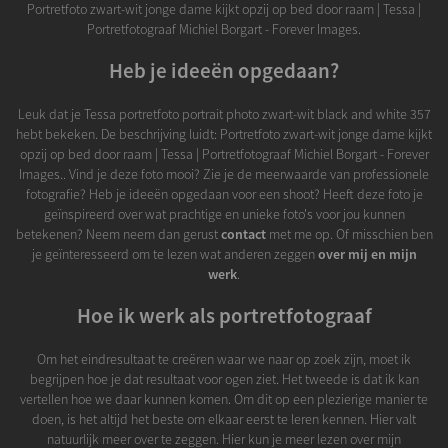
Portretfoto zwart-wit jonge dame kijkt opzij op bed door raam | Tessa |
Portretfotograaf Michiel Borgart - Forever Images.
Heb je ideeën opgedaan?
Leuk dat je Tessa portretfoto portrait photo zwart-wit black and white 357
hebt bekeken. De beschrijving luidt: Portretfoto zwart-wit jonge dame kijkt
opzij op bed door raam | Tessa | Portretfotograaf Michiel Borgart - Forever
Images.. Vind je deze foto mooi? Zie je de meerwaarde van professionele
fotografie? Heb je ideeën opgedaan voor een shoot? Heeft deze foto je
geïnspireerd over wat prachtige en unieke foto's voor jou kunnen
betekenen? Neem neem dan gerust
contact
met me op. Of misschien ben
je geïnteresseerd om te lezen wat anderen zeggen
over mij en mijn
werk
.
Hoe ik werk als portretfotograaf
Om het eindresultaat te creëren waar we naar op zoek zijn, moet ik
begrijpen hoe je dat resultaat voor ogen ziet. Het tweede is dat ik kan
vertellen hoe we daar kunnen komen. Om dit op een plezierige manier te
doen, is het altijd het beste om elkaar eerst te leren kennen. Hier valt
natuurlijk meer over te zeggen. Hier kun je meer lezen over mijn