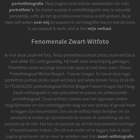
portretfotografie
. Deze pagina toont enkele voorbeelden van mijn
portretfoto's
. De manier waarop ik portretfotografie doe, is natuurlijk
persoonlijk, zelfs als het op professioneel niveau wordt gedaan. Als je
meer wilt weten
over mij
en waarom ik van fotografie hou en wat de basis
is van waaruit ik werk, vind je hier
mijn verhaal
.
Fenomenale Zwart-Witfoto
Ik vind deze zwart-wit foto, Tessa portretfoto portrait photo zwart-wit black
and white 357, echt geweldig. Hij heeft deze omschrijving gekregen:
Portretfoto zwart-wit jonge dame kijkt opzij op bed door raam | Tessa |
Portretfotograaf Michiel Borgart - Forever Images. En bevat deze tags:
portretfoto portrait photo zwart-wit black and white binnen Tessa 2018-09-
22 FIS18092201 portretfotograaf Michiel Borgart Forever Images Den Haag.
Zwart-witfotografie is mijn specialiteit en passie als professionele
portretfotograaf. Zwart-witfoto's bieden over het algemeen betere
mogelijkheden om een onderliggende laag van een verhaal of gevoel bloot
te leggen dan kleurenfoto's. Een zwart-witfoto helpt de kijker om de
aandacht te richten op bijvoorbeeld de emotie of uitdrukking van de
persoon op de foto. Het kan de persoon op de foto bijvoorbeeld krachtiger
of kwetsbaarder maken. Om dit wat verder uit te leggen, heb ik deze
pagina geschreven om je meer te vertellen over mijn
zwart-witfotografie
.