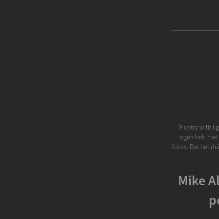
"Poetry with li
ogen heb met m
foto's. Dat het d
Mike A
p