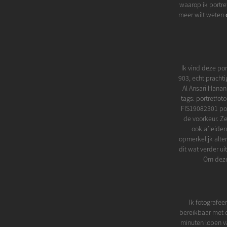
waarop ik portret
meer wilt weten
Ik vind deze por
903, echt prachti
Al Ansari Hanan
tags: portretfot
FIS19082301 por
de voorkeur. Ze
ook afleiden
opmerkelijk alter
dit wat verder ui
Om deze
Ik fotografee
bereikbaar met d
minuten lopen va