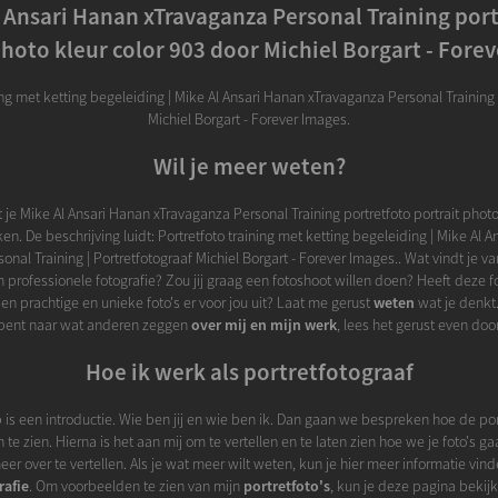
 Ansari Hanan xTravaganza Personal Training por
photo kleur color 903 door Michiel Borgart - Fore
ing met ketting begeleiding | Mike Al Ansari Hanan xTravaganza Personal Training 
Michiel Borgart - Forever Images.
Wil je meer weten?
 je Mike Al Ansari Hanan xTravaganza Personal Training portretfoto portrait photo
n. De beschrijving luidt: Portretfoto training met ketting begeleiding | Mike Al 
onal Training | Portretfotograaf Michiel Borgart - Forever Images.. Wat vindt je v
gen professionele fotografie? Zou jij graag een fotoshoot willen doen? Heeft deze f
en prachtige en unieke foto's er voor jou uit? Laat me gerust
weten
wat je denkt
bent naar wat anderen zeggen
over mij en mijn werk
, lees het gerust even door
Hoe ik werk als portretfotograaf
 is een introductie. Wie ben jij en wie ben ik. Dan gaan we bespreken hoe de port
e zien. Hierna is het aan mij om te vertellen en te laten zien hoe we je foto's ga
eer over te vertellen. Als je wat meer wilt weten, kun je hier meer informatie vin
rafie
. Om voorbeelden te zien van mijn
portretfoto's
, kun je deze pagina bekij