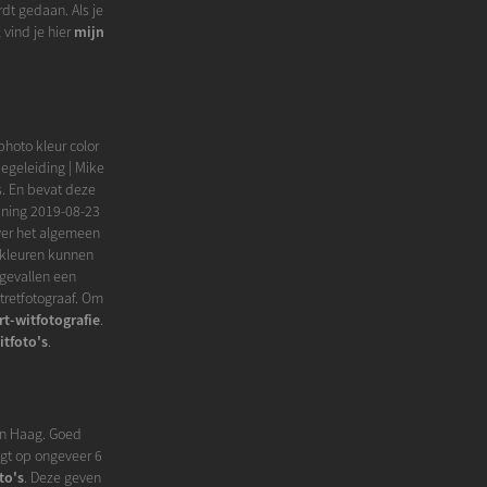
rdt gedaan. Als je
 vind je hier
mijn
photo kleur color
begeleiding | Mike
s. En bevat deze
aining 2019-08-23
ver het algemeen
r kleuren kunnen
 gevallen een
rtretfotograaf. Om
rt-witfotografie
.
itfoto's
.
Den Haag. Goed
igt op ongeveer 6
to's
. Deze geven