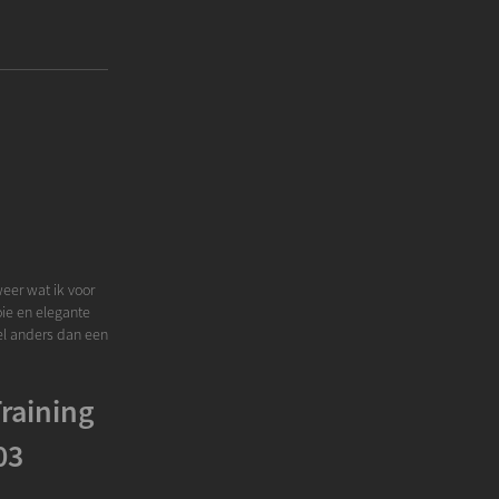
weer wat ik voor
oie en elegante
eel anders dan een
raining
03