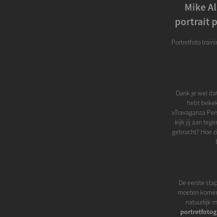
Mike Al
portrait 
Portretfoto train
Dank je wel dat
hebt bekeke
xTravaganza Pers
kijk jij aan te
gebracht? Hoe zi
De eerste stap
moeten komen t
natuurlijk m
portretfotog