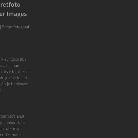
tretfoto
ver Images
| Portretfotograaf
 kleur color 903
Ansari Hanan
an deze foto? Hoe
oto je op ideeën
. Als je benieuwd
.
retfoto's eruit
an maken. Er is
den over mijn
ken. De manier