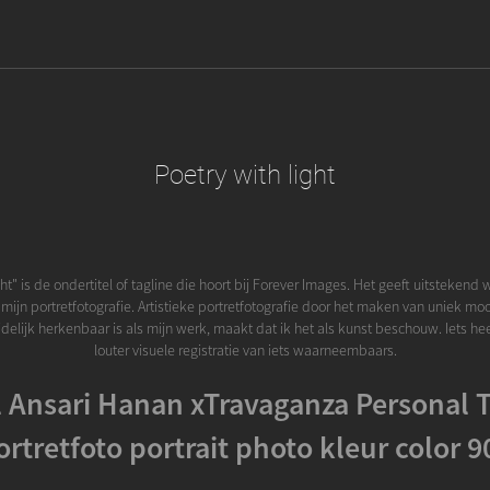
Poetry with light
ght" is de ondertitel of tagline die hoort bij Forever Images. Het geeft uitstekend 
ijn portretfotografie. Artistieke portretfotografie door het maken van uniek mo
uidelijk herkenbaar is als mijn werk, maakt dat ik het als kunst beschouw. Iets h
louter visuele registratie van iets waarneembaars.
l Ansari Hanan xTravaganza Personal T
ortretfoto portrait photo kleur color 9