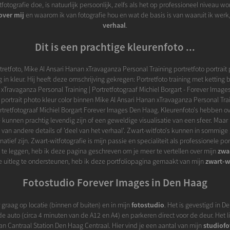
fotografie doe, is natuurlijk persoonlijk, zelfs als het op professioneel niveau wo
over mij
en waarom ik van fotografie hou en wat de basis is van waaruit ik werk,
verhaal
.
Dit is een prachtige kleurenfoto ...
tretfoto, Mike Al Ansari Hanan xTravaganza Personal Training portretfoto portrait 
g in kleur. Hij heeft deze omschrijving gekregen: Portretfoto training met ketting 
 xTravaganza Personal Training | Portretfotograaf Michiel Borgart - Forever Image
o portrait photo kleur color binnen Mike Al Ansari Hanan xTravaganza Personal Tr
tretfotograaf Michiel Borgart Forever Images Den Haag. Kleurenfoto's hebben o
 kunnen prachtig levendig zijn of een geweldige visualisatie van een sfeer. Maa
 van andere details of 'deel van het verhaal'. Zwart-witfoto's kunnen in sommige
natief zijn. Zwart-witfotografie is mijn passie en specialiteit als professionele po
t te leggen, heb ik deze pagina geschreven om je meer te vertellen over mijn
zwa
 uitleg te ondersteunen, heb ik deze portfoliopagina gemaakt van mijn
zwart-w
Fotostudio Forever Images in Den Haag
r graag op locatie (binnen of buiten) en in mijn
fotostudio
. Het is gevestigd in 
e auto (circa 4 minuten van de A12 en A4) en parkeren direct voor de deur. Het l
n Cantraal Station Den Haag Centraal. Hier vind je een aantal van mijn
studiofo