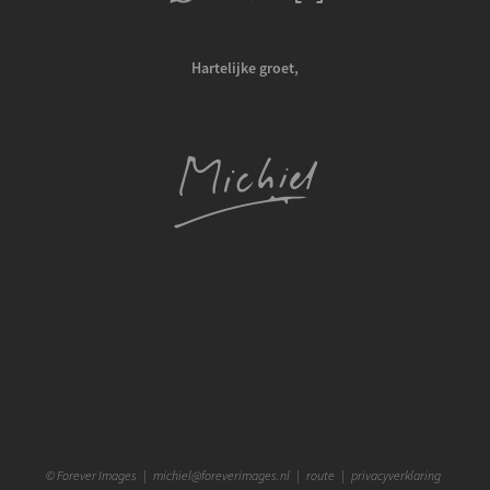
Hartelijke groet,
©
Forever Images
|
michiel@foreverimages.nl
|
route
|
privacyverklaring