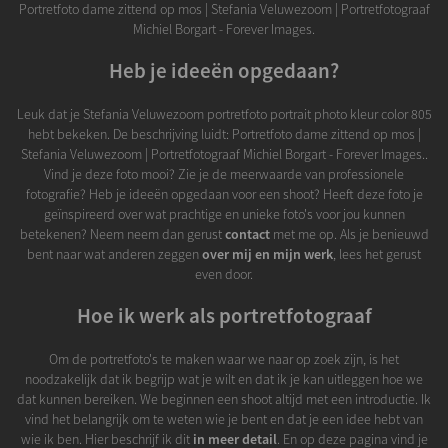
Portretfoto dame zittend op mos | Stefania Veluwezoom | Portretfotograaf
Michiel Borgart - Forever Images.
Heb je ideeën opgedaan?
Leuk dat je Stefania Veluwezoom portretfoto portrait photo kleur color 805
hebt bekeken. De beschrijving luidt: Portretfoto dame zittend op mos |
Stefania Veluwezoom | Portretfotograaf Michiel Borgart - Forever Images..
Vind je deze foto mooi? Zie je de meerwaarde van professionele
fotografie? Heb je ideeën opgedaan voor een shoot? Heeft deze foto je
geïnspireerd over wat prachtige en unieke foto's voor jou kunnen
betekenen? Neem neem dan gerust
contact
met me op. Als je benieuwd
bent naar wat anderen zeggen
over mij en mijn werk
, lees het gerust
even door.
Hoe ik werk als portretfotograaf
Om de portretfoto's te maken waar we naar op zoek zijn, is het
noodzakelijk dat ik begrijp wat je wilt en dat ik je kan uitleggen hoe we
dat kunnen bereiken. We beginnen een shoot altijd met een introductie. Ik
vind het belangrijk om te weten wie je bent en dat je een idee hebt van
wie ik ben. Hier beschrijf ik dit
in meer detail
. En op deze pagina vind je