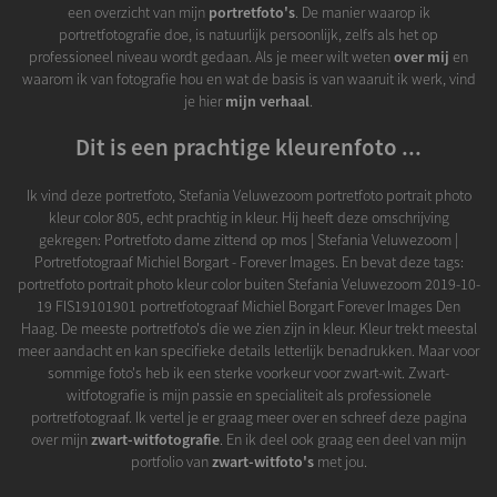
een overzicht van mijn
portretfoto's
. De manier waarop ik
portretfotografie doe, is natuurlijk persoonlijk, zelfs als het op
professioneel niveau wordt gedaan. Als je meer wilt weten
over mij
en
waarom ik van fotografie hou en wat de basis is van waaruit ik werk, vind
je hier
mijn verhaal
.
Dit is een prachtige kleurenfoto ...
Ik vind deze portretfoto, Stefania Veluwezoom portretfoto portrait photo
kleur color 805, echt prachtig in kleur. Hij heeft deze omschrijving
gekregen: Portretfoto dame zittend op mos | Stefania Veluwezoom |
Portretfotograaf Michiel Borgart - Forever Images. En bevat deze tags:
portretfoto portrait photo kleur color buiten Stefania Veluwezoom 2019-10-
19 FIS19101901 portretfotograaf Michiel Borgart Forever Images Den
Haag. De meeste portretfoto's die we zien zijn in kleur. Kleur trekt meestal
meer aandacht en kan specifieke details letterlijk benadrukken. Maar voor
sommige foto's heb ik een sterke voorkeur voor zwart-wit. Zwart-
witfotografie is mijn passie en specialiteit als professionele
portretfotograaf. Ik vertel je er graag meer over en schreef deze pagina
over mijn
zwart-witfotografie
. En ik deel ook graag een deel van mijn
portfolio van
zwart-witfoto's
met jou.