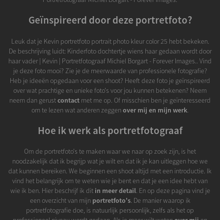
Geïnspireerd door deze portretfoto?
Leuk dat je Kevin portretfoto portrait photo kleur color 25 hebt bekeken.
De beschrijving luidt: Kinderfoto dochtertje wiens haar gedaan wordt door
haar vader | Kevin | Portretfotograaf Michiel Borgart - Forever Images.. Vind
je deze foto mooi? Zie je de meerwaarde van professionele fotografie?
Heb je ideeën opgedaan voor een shoot? Heeft deze foto je geïnspireerd
over wat prachtige en unieke foto's voor jou kunnen betekenen? Neem
neem dan gerust
contact
met me op. Of misschien ben je geïnteresseerd
om te lezen wat anderen zeggen
over mij en mijn werk
.
Hoe ik werk als portretfotograaf
Om de portretfoto's te maken waar we naar op zoek zijn, is het
noodzakelijk dat ik begrijp wat je wilt en dat ik je kan uitleggen hoe we
dat kunnen bereiken. We beginnen een shoot altijd met een introductie. Ik
vind het belangrijk om te weten wie je bent en dat je een idee hebt van
wie ik ben. Hier beschrijf ik dit
in meer detail
. En op deze pagina vind je
een overzicht van mijn
portretfoto's
. De manier waarop ik
portretfotografie doe, is natuurlijk persoonlijk, zelfs als het op