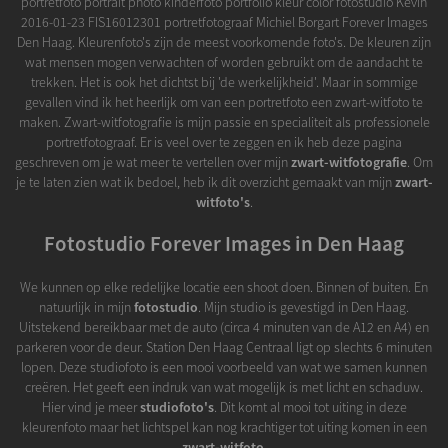
portretfoto portrait photo kinderfoto portfolio kleur color fotostudio Kevin
2016-01-23 FIS16012301 portretfotograaf Michiel Borgart Forever Images
Den Haag. Kleurenfoto's zijn de meest voorkomende foto's. De kleuren zijn
wat mensen mogen verwachten of worden gebruikt om de aandacht te
trekken. Het is ook het dichtst bij 'de werkelijkheid'. Maar in sommige
gevallen vind ik het heerlijk om van een portretfoto een zwart-witfoto te
maken. Zwart-witfotografie is mijn passie en specialiteit als professionele
portretfotograaf. Er is veel over te zeggen en ik heb deze pagina
geschreven om je wat meer te vertellen over mijn
zwart-witfotografie
. Om
je te laten zien wat ik bedoel, heb ik dit overzicht gemaakt van mijn
zwart-
witfoto's
.
Fotostudio Forever Images in Den Haag
We kunnen op elke redelijke locatie een shoot doen. Binnen of buiten. En
natuurlijk in mijn
fotostudio
. Mijn studio is gevestigd in Den Haag.
Uitstekend bereikbaar met de auto (circa 4 minuten van de A12 en A4) en
parkeren voor de deur. Station Den Haag Centraal ligt op slechts 6 minuten
lopen. Deze studiofoto is een mooi voorbeeld van wat we samen kunnen
creëren. Het geeft een indruk van wat mogelijk is met licht en schaduw.
Hier vind je meer
studiofoto's
. Dit komt al mooi tot uiting in deze
kleurenfoto maar het lichtspel kan nog krachtiger tot uiting komen in een
zwart-witfoto
.