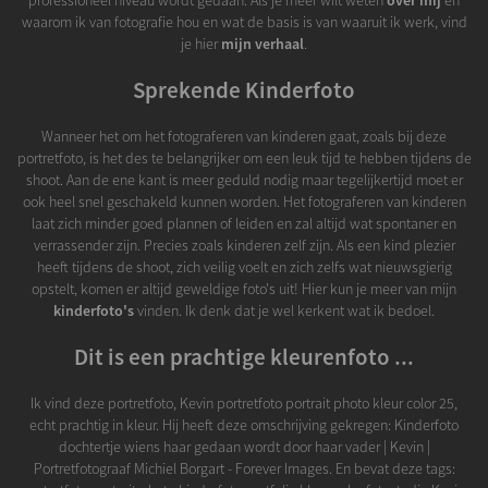
professioneel niveau wordt gedaan. Als je meer wilt weten
over mij
en
waarom ik van fotografie hou en wat de basis is van waaruit ik werk, vind
je hier
mijn verhaal
.
Sprekende Kinderfoto
Wanneer het om het fotograferen van kinderen gaat, zoals bij deze
portretfoto, is het des te belangrijker om een leuk tijd te hebben tijdens de
shoot. Aan de ene kant is meer geduld nodig maar tegelijkertijd moet er
ook heel snel geschakeld kunnen worden. Het fotograferen van kinderen
laat zich minder goed plannen of leiden en zal altijd wat spontaner en
verrassender zijn. Precies zoals kinderen zelf zijn. Als een kind plezier
heeft tijdens de shoot, zich veilig voelt en zich zelfs wat nieuwsgierig
opstelt, komen er altijd geweldige foto's uit! Hier kun je meer van mijn
kinderfoto's
vinden. Ik denk dat je wel kerkent wat ik bedoel.
Dit is een prachtige kleurenfoto ...
Ik vind deze portretfoto, Kevin portretfoto portrait photo kleur color 25,
echt prachtig in kleur. Hij heeft deze omschrijving gekregen: Kinderfoto
dochtertje wiens haar gedaan wordt door haar vader | Kevin |
Portretfotograaf Michiel Borgart - Forever Images. En bevat deze tags: