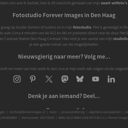
laten zien wat ik bedoel, heb ik dit overzicht gemaakt van mijn
zwart-witfoto's
.
Fotostudio Forever Images in Den Haag
r graag op locatie (binnen of buiten) en in mijn
fotostudio
. Het is gevestigd in 
e auto (circa 4 minuten van de A12 en A4) en parkeren direct voor de deur. Het l
n Cantraal Station Den Haag Centraal. Hier vind je een aantal van mijn
studiofo
je een goede indruk van de mogelijkheden.
Nieuwsgierig naar meer? Volg me...
k vindt om meer van mijn werk te zien, kun je mijn werk ook volgen via de volgend
Denk je aan iemand? Deel...
ages
|
michiel@foreverimages.nl
|
route
|
privacyverklaring
|
algemene voorwaarden
|
bo
1940896B60 | KvK-nummer: 65074548 | IBAN: NL52 RABO 0308 5670 80 t.n.v. Forever Image