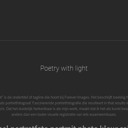
Poetry with light
ht" is de ondertitel of tagline die hoort bij Forever Images. Het beschrijft beeldig 
ls portretfotograaf. Fascinerende portretfotografie die resulteert in that results i
o's. Dat het duidelijk herkenbaar is als mijn werk, maakt dat ik het als kunst be
anders dan een louter visuele registratie van iets waarneembaars.