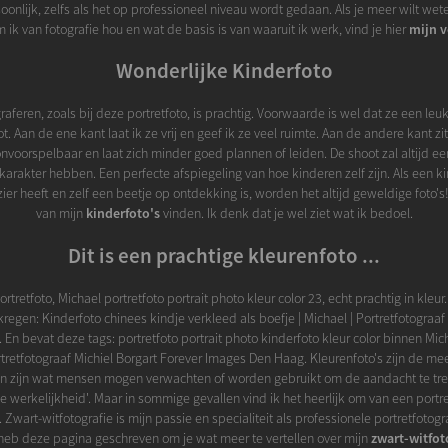
soonlijk, zelfs als het op professioneel niveau wordt gedaan. Als je meer wilt we
ik van fotografie hou en wat de basis is van waaruit ik werk, vind je hier
mijn v
Wonderlijke Kinderfoto
aferen, zoals bij deze portretfoto, is prachtig. Voorwaarde is wel dat ze een leu
t. Aan de ene kant laat ik ze vrij en geef ik ze veel ruimte. Aan de andere kant zi
onvoorspelbaar en laat zich minder goed plannen of leiden. De shoot zal altijd e
arakter hebben. Een perfecte afspiegeling van hoe kinderen zelf zijn. Als een ki
ier heeft en zelf een beetje op ontdekking is, worden het altijd geweldige foto's
van mijn
kinderfoto's
vinden. Ik denk dat je wel ziet wat ik bedoel.
Dit is een prachtige kleurenfoto ...
rtretfoto, Michael portretfoto portrait photo kleur color 23, echt prachtig in kleur
regen: Kinderfoto chinees kindje verkleed als boefje | Michael | Portretfotograaf 
 En bevat deze tags: portretfoto portrait photo kinderfoto kleur color binnen Mi
retfotograaf Michiel Borgart Forever Images Den Haag. Kleurenfoto's zijn de 
ren zijn wat mensen mogen verwachten of worden gebruikt om de aandacht te tre
'de werkelijkheid'. Maar in sommige gevallen vind ik het heerlijk om van een portr
Zwart-witfotografie is mijn passie en specialiteit als professionele portretfotograa
 heb deze pagina geschreven om je wat meer te vertellen over mijn
zwart-witfot