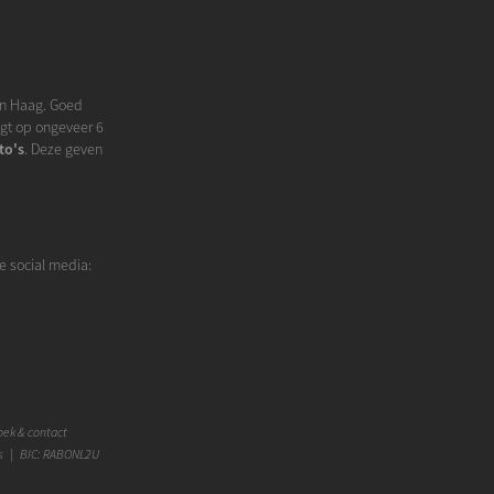
Den Haag. Goed
igt op ongeveer 6
to's
. Deze geven
e social media:
ek & contact
s | BIC: RABONL2U