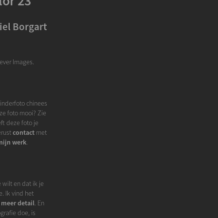
lor 23
iel Borgart
rever Images.
Kinderfoto chinees
eze foto mooi? Zie
t deze foto je
erust
contact
met
mijn werk
.
wilt en dat ik je
. Ik vind het
 meer detail
. En
grafie doe, is