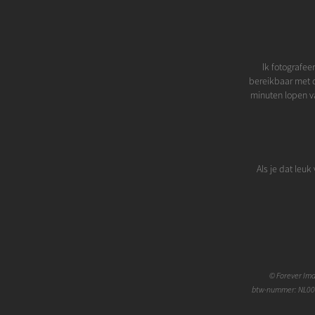
Ik fotografee
bereikbaar met d
minuten lopen va
Als je dat leu
©
Forever Im
btw-nummer: NL00