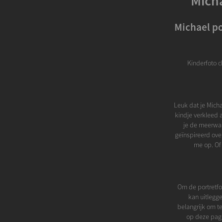
Micha
Michael po
Kinderfoto c
Leuk dat je Micha
kindje verkleed a
je de meerwaa
geïnspireerd ove
me op. Of
Om de portretfot
kan uitlegge
belangrijk om te
op deze pagi