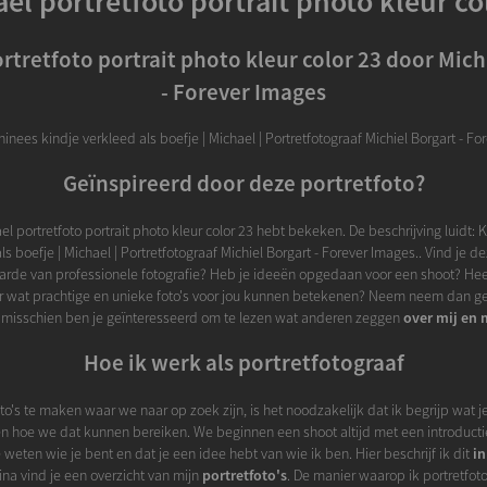
el portretfoto portrait photo kleur co
rtretfoto portrait photo kleur color 23 door Mich
- Forever Images
hinees kindje verkleed als boefje | Michael | Portretfotograaf Michiel Borgart - Fo
Geïnspireerd door deze portretfoto?
el portretfoto portrait photo kleur color 23 hebt bekeken. De beschrijving luidt: 
ls boefje | Michael | Portretfotograaf Michiel Borgart - Forever Images.. Vind je d
rde van professionele fotografie? Heb je ideeën opgedaan voor een shoot? Heef
r wat prachtige en unieke foto's voor jou kunnen betekenen? Neem neem dan g
 misschien ben je geïnteresseerd om te lezen wat anderen zeggen
over mij en 
Hoe ik werk als portretfotograaf
o's te maken waar we naar op zoek zijn, is het noodzakelijk dat ik begrijp wat je 
n hoe we dat kunnen bereiken. We beginnen een shoot altijd met een introductie
 weten wie je bent en dat je een idee hebt van wie ik ben. Hier beschrijf ik dit
in
na vind je een overzicht van mijn
portretfoto's
. De manier waarop ik portretfoto