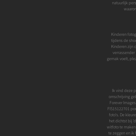
natuurlijk per
waarom 
Kinderen fotogr
tijdens de shoo
Kinderen zijn 
verrassender k
gemak voelt, plez
Ik vind deze po
omschrijving gek
Forever Images.
FIS15122701 port
foto's. De kleu
het dichtst bij 
witfoto te maken. 
te zeggen en ik