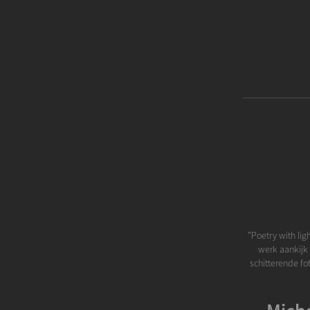
"Poetry with lig
werk aankijk a
schitterende fot