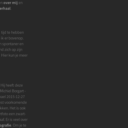
ten
over mij
en
erhaal
.
k tijd te hebben
t ik er bovenop.
en spontaner en
nd zich op zijn
! Hier kun je meer
. Hij heeft deze
Michiel Borgart -
chael 2015-12-27
meest voorkomende
kken. Het is ook
etfoto een zwart-
f. Er is veel over
ografie
. Om je te