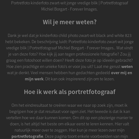
Portretfoto kinderfoto zwart-wit jonge vredige blik | Portretfotograaf
Michiel Borgart - Forever Images.
Wil je meer weten?
Dank je wel dat je kinderfoto child photo zwart-wit black and white 823
hebt bekeken. De beschrijving luidt: Portretfoto kinderfoto zwart-wit jonge
vredige blik | Portretfotograaf Michiel Borgart - Forever Images.. Wat vindt
je van deze foto? Hoe kijk jij aan tegen professionele fotografie? Zou jij
graag een fotoshoot willen doen? Heeft deze foto je op ideeën gebracht?
Hoe zien prachtige en unieke foto's er voor jou uit? Laat me gerust
weten
wat je denkt. Veel mensen hebben hun gedachten gedeeld
over mij en
mijn werk
. Dit kan ook inspirerend zijn om te lezen.
Hoe ik werk als portretfotograaf
Om het eindresultaat te creëren waar we naar op zoek zijn, moet ik
begrijpen hoe je dat resultaat voor ogen ziet. Het tweede is dat ik kan
vertellen hoe we daar kunnen komen. Om dit op een plezierige manier te
doen, is het altijd het beste om elkaar eerst te leren kennen. Hier valt
natuurlijk meer over te zeggen. Hier kun je meer lezen over mijn
portretfotografie
. Deze pagina toont enkele voorbeelden van mijn