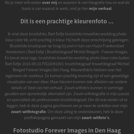
Als je meer wilt weten
over mij
en waarom ik van fotografie hou en wat de
basis is van waaruit ik werk, vind je hier
mijn verhaal
.
Dit is een prachtige kleurenfoto ...
Ik vind deze bruidsfoto, Bart Eefje bruidsfoto trouwfoto wedding photo
kleur color 98, echt prachtig in kleur. Hij heeft deze omschrijving gekregen:
Bruidsfoto bruidspaar op brug bij port in tuin van Huize Frankendael
Amsterdam | Bart Eefje | Bruidsfotograaf Michiel Borgart - Forever Images.
En bevat deze tags: bruidsfoto trouwfoto wedding photo kleur color buiten
Bart Eefje 2016-09-10 FIS16091001 bruidsfotograaf trouwfotograaf Michiel
Borgart Forever Images Den Haag. Kleurenfoto's hebben over het
algemeen de voorkeur. Ze kunnen prachtig levendig zijn of een geweldige
visualisatie van een sfeer. Maar kleuren kunnen ook afleiden van andere
details of 'deel van het verhaal'. Zwart-witfoto's kunnen in sommige
gevallen een opmerkelijk alternatief zijn. Zwart-witfotografie is mijn passie
en specialiteit als professionele bruidsfotograaf. Om dit wat verder uit te
leggen, heb ik deze pagina geschreven om je meer te vertellen over mijn
zwart-witfotografie
. Om deze uitleg te ondersteunen, heb ik deze
portfoliopagina gemaakt van mijn
zwart-witfoto's
.
Fotostudio Forever Images in Den Haag