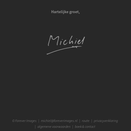
Hartelijke groet,
©
Forever Images
|
michiel@foreverimages.nl
|
route
|
privacyverklaring
|
algemene voorwaarden
|
boek & contact