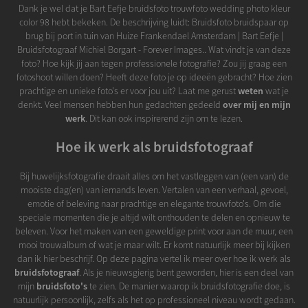
Dank je wel dat je Bart Eefje bruidsfoto trouwfoto wedding photo kleur
color 98 hebt bekeken. De beschrijving luidt: Bruidsfoto bruidspaar op
brug bij port in tuin van Huize Frankendael Amsterdam | Bart Eefje |
Bruidsfotograaf Michiel Borgart - Forever Images.. Wat vindt je van deze
foto? Hoe kijk jij aan tegen professionele fotografie? Zou jij graag een
fotoshoot willen doen? Heeft deze foto je op ideeën gebracht? Hoe zien
prachtige en unieke foto's er voor jou uit? Laat me gerust
weten
wat je
denkt. Veel mensen hebben hun gedachten gedeeld
over mij en mijn
werk
. Dit kan ook inspirerend zijn om te lezen.
Hoe ik werk als bruidsfotograaf
Bij huwelijksfotografie draait alles om het vastleggen van (een van) de
mooiste dag(en) van iemands leven. Vertalen van een verhaal, gevoel,
emotie of beleving naar prachtige en elegante trouwfoto's. Om die
speciale momenten die je altijd wilt onthouden te delen en opnieuw te
beleven. Voor het maken van een geweldige print voor aan de muur, een
mooi trouwalbum of wat je maar wilt. Er komt natuurlijk meer bij kijken
dan ik hier beschrijf. Op deze pagina vertel ik meer over hoe ik werk als
bruidsfotograaf
. Als je nieuwsgierig bent geworden, hier is een deel van
mijn
bruidsfoto's
te zien. De manier waarop ik bruidsfotografie doe, is
natuurlijk persoonlijk, zelfs als het op professioneel niveau wordt gedaan.